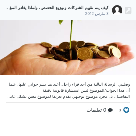
كيف يتم تقييم الشركات وتوزيع الحصص، ولماذا يغادر المؤسسون؟
3 مارس 2012
وصلتني الرسالة التالية من أحد قراء زاجل. أعيد هنا نشر
جوابي عليها، علما
أن هذا الجواب/الموضوع ليس استشارة قانونية دقيقة
التفاصيل، بل مجرد موضوع توجيهي يقدم تعريفا لموضوع معين بشكل غاية في التبسيط، دون الدخول في كل تفاصيله المعقدة. الرسالة: بالأمس كنت أقرأ كتاب Anyone Can Do It يحكي قصة مؤسسي سلسلة مقاهي (جمهورية القهوة: coffee republic). حيث أنهم احتاجوا لفتح أول متجر لهم إلى قرض من البنك ولم يقوموا بإدخال مستثمر معهم من البداية، ولكن بعد أن نجح أول متجر لهم أرادوا التوسع لإنشاء 6 متاجر في سنة و
0 تعليقات
3