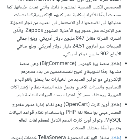
المخصص للكتب الشعبية المنشورة ذاتيًا، والّتي نفدت طبعاتها. كما
سمحت أيضًا للأفراد إمكانية نشر كتبهم الإلكترونية.كما نشطت
عملياتها في الاستحواذ أو الاستثمار في العديد من تجار التجزئة
عبر الإنترنت مثل متجر بيع الأحذية المشهور Zappos، والّذي
اشترته الشركة مقابل 847 مليون دولار أمريكي، وبلغ إجمالي
المبيعات عبر أمازون 24.51 مليار دولار أمريكي. وبلغ صافي
الأرباح 902 مليون دولار أمريكي.
إطلاق منصة بيغ كومرس (BigCommerce) وهي منصة
مشابهة جدًا لشوبيفاي تتيح للمستخدمين من بناء متجرهم
الإلكتروني مع توفير العديد من الخيارات بما يتعلق بالقوالب و
التصاميم والميزات الأخرى وتعمل هذه المنصة بنظام الإشتراكات
الشهرية ويختلف سعر كلّ اشتراك بعدد الميزات المتاحة فيه.
إطلاق أوبن كارت (OpenCart) وهو نظام إدارة متجر مفتوح
المصدر مبني بواسطة لغة PHP وباستخدام نظام قواعد البيانات
MySQL. وتوفر أوبن كارت الدعم الكامل لمعظم لغات العالم
وتدعم أيضًا مختلف العملات.
إطلاق
مشغل الهواتف المحمولة TeliaSonera خدمات إنترنت