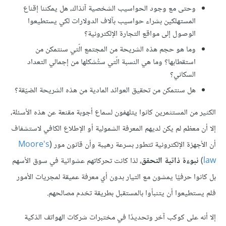
وحتى مع وجود الحواسيب الشخصية آنذاك، هل يمكننا إقناع
المستهلكين بشراء حواسيب بآلاف الدولارات لكي يستطيعوا
الوصول إلى مواقع التجارة الإلكترونية؟
وما هو حجم هذه الشريحة من المجتمع الّتي سنتمكن من
استقطابها؟ وما هي النسبة الّتي ستُشكلها من إجمالي التعداد
السكاني؟
هل سنتمكن من تحقيق العوائد المادية من هذه الشريحة الضيّقة؟
الكثير من المستثمرين كانوا يتلهفون لسماع أجوبة مقنعة عن هذه الأسئلة،
إلا أن معظم لم يكن لديهم المعرفة الشمولية أو الإطلاع الكافي لاستشفاف
أن الأجهزة الإلكترونية تتطور بسرعة رهيبة وأن قانون مور (
Moore's
law
)
نبوءة ذاتية التحقق
، لذا كانت تحركاتهم عشوائية في سوق الأسهم
بل كانوا حرفيًا يمشون مع التيار بدون أي معرفة عميقة لمجريات الأمور
فلم يستطيعوا أن يتنبأوا بالمستقبل بطريقة تخدم مصالحهم.
إلا أنه على كوكب آخر وتحديدًا في مختبرات شركات الهواتف الذكية