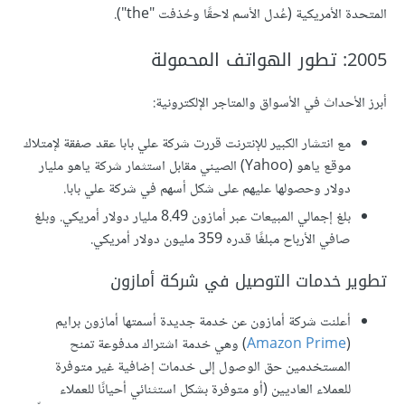
المتحدة الأمريكية (عُدل الأسم لاحقًا وحُذفت "the").
2005: تطور الهواتف المحمولة
أبرز الأحداث في الأسواق والمتاجر الإلكترونية:
مع انتشار الكبير للإنترنت قررت شركة علي بابا عقد صفقة لإمتلاك
موقع ياهو (Yahoo) الصيني مقابل استثمار شركة ياهو مليار
دولار وحصولها عليهم على شكل أسهم في شركة علي بابا.
بلغ إجمالي المبيعات عبر أمازون 8.49 مليار دولار أمريكي. وبلغ
صافي الأرباح مبلغًا قدره 359 مليون دولار أمريكي.
تطوير خدمات التوصيل في شركة أمازون
أعلنت شركة أمازون عن خدمة جديدة أسمتها أمازون برايم
(
Amazon Prime
) وهي خدمة اشتراك مدفوعة تمنح
المستخدمين حق الوصول إلى خدمات إضافية غير متوفرة
للعملاء العاديين (أو متوفرة بشكل استثنائي أحيانًا للعملاء