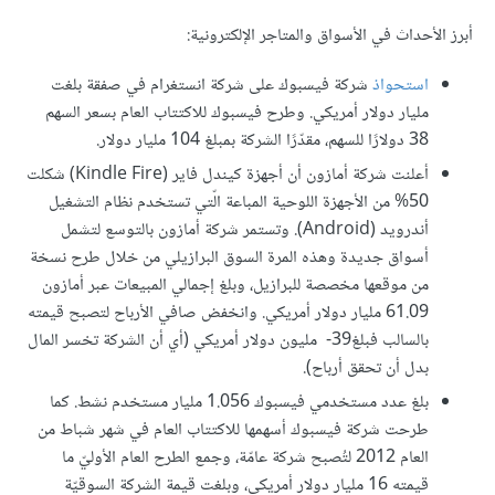
أبرز الأحداث في الأسواق والمتاجر الإلكترونية:
استحواذ
شركة فيسبوك على شركة انستغرام في صفقة بلغت
مليار دولار أمريكي. وطرح فيسبوك للاكتتاب العام بسعر السهم
38 دولارًا للسهم، مقدّرًا الشركة بمبلغ 104 مليار دولار.
أعلنت شركة أمازون أن أجهزة كيندل فاير (Kindle Fire) شكلت
50% من الأجهزة اللوحية المباعة الّتي تستخدم نظام التشغيل
أندرويد (Android). وتستمر شركة أمازون بالتوسع لتشمل
أسواق جديدة وهذه المرة السوق البرازيلي من خلال طرح نسخة
من موقعها مخصصة للبرازيل، وبلغ إجمالي المبيعات عبر أمازون
61.09 مليار دولار أمريكي. وانخفض صافي الأرباح لتصبح قيمته
بالسالب فبلغ‎ -39 مليون دولار أمريكي (أي أن الشركة تخسر المال
بدل أن تحقق أرباح).
بلغ عدد مستخدمي فيسبوك 1.056 مليار مستخدم نشط. كما
طرحت شركة فيسبوك أسهمها للاكتتاب العام في شهر شباط من
العام 2012 لتُصبح شركة عامّة، وجمع الطرح العام الأوليّ ما
قيمته 16 مليار دولار أمريكي، وبلغت قيمة الشركة السوقيّة