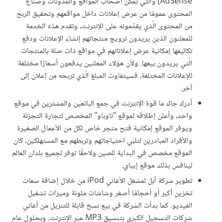
AdSense) والّتي تمكن أصحاب المواقع والمدونات وصناع
المحتوى عمومًا من عرض إعلانات داخل مواقعهم وتحقيق الربح
من المحتوى الّذي يقدّمونه على الإنترنت، وتقدم هذه الخدمة
للمعلنون الذين يريدون ترويج منتجاتهم إنشاء الإعلانات ودفع
تكاليفها إمكانية عرض إعلاناتهم في مواقع ذات صلة بالمنتجات
الّتي يريدون بيعها. ولأن هؤلاء المعلنين يدفعون أسعارًا مختلفة
للإعلانات المختلفة، فسيتفاوت المبلغ الّذي تربحه من إعلان إلى
آخر.
أدرك جاك ما قوة الإنترنت في جمع البائعين والمشترين في موقع
واحد، وأعلن إطلاقه لموقع "تاوباو" المخصص لتجارة التجزئة
ويوفر الموقع إمكانية فتح متجر خاص لكل من الأعمال الصغيرة
والأفراد المبادرين لتلبي احتياجاتهم وتربطهم مع المستهلكين، كان
الموقع مخصص في البداية للصين ولاحقًا توفر لجميع بلدان العالم
لينافس بذلك موقع إيباي.
تطوير شركة آبل لمشغل الأغاني iPod من خلال إضافة سعات
تخزين أكبر أو أحجامًا أصغر وشاشات ملونة وميزات تشغيل
الفيديو. كما بدأت الشركة في بيع نسخ قابلة للتنزيل من أغاني
شركات التسجيل الكبرى بتنسيق MP3 عبر الإنترنت. وبحلول عام