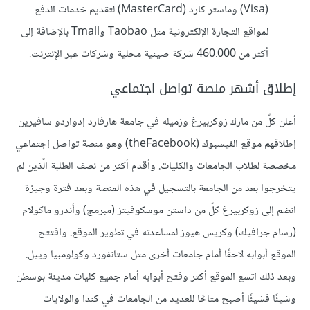
(Visa) وماستر كارد (MasterCard) لتقديم خدمات الدفع
لمواقع التجارة الإلكترونية مثل Taobao وTmall بالإضافة إلى
أكثر من 460.000 شركة صينية محلية وشركات عبر الإنترنت.
إطلاق أشهر منصة تواصل اجتماعي
أعلن كلّ من مارك زوكربيرغ وزميله في جامعة هارفارد إدواردو سافيرين
إطلاقهم موقع الفيسبوك (theFacebook) وهو منصة تواصل إجتماعي
مخصصة لطلاب الجامعات والكليات. وأقدم أكثر من نصف الطلبة الّذين لم
يتخرجوا بعد من الجامعة بالتسجيل في هذه المنصة وبعد فترة وجيزة
انضم إلى زوكربيرغ كلّ من داستن موسكوفيتز (مبرمج) وأندرو ماكولام
(رسام جرافيك) وكريس هيوز لمساعدته في تطوير الموقع. وافتتح
الموقع أبوابه لاحقًا أمام جامعات أخرى مثل ستانفورد وكولومبيا وييل.
وبعد ذلك اتسع الموقع أكثر وفتح أبوابه أمام جميع كليات مدينة بوسطن
وشيئًا فشيئًا أصبح متاحًا للعديد من الجامعات في كندا والولايات