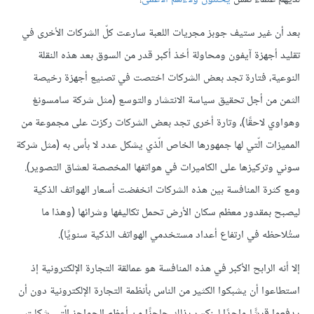
بعد أن غير ستيف جوبز مجريات اللعبة سارعت كلّ الشركات الأخرى في
تقليد أجهزة آيفون ومحاولة أخذ أكبر قدر من السوق بعد هذه النقلة
النوعية، فتارة تجد بعض الشركات اختصت في تصنيع أجهزة رخيصة
الثمن من أجل تحقيق سياسة الانتشار والتوسع (مثل شركة سامسونغ
وهواوي لاحقًا)، وتارة أخرى تجد بعض الشركات ركزت على مجموعة من
المميزات الّتي لها جمهورها الخاص الّذي يشكل عدد لا بأس به (مثل شركة
سوني وتركيزها على الكاميرات في هواتفها المخصصة لعشاق التصوير).
ومع كثرة المنافسة بين هذه الشركات انخفضت أسعار الهواتف الذكية
ليصبح بمقدور معظم سكان الأرض تحمل تكاليفها وشرائها (وهذا ما
ستُلاحظه في ارتفاع أعداد مستخدمي الهواتف الذكية سنويًا).
إلا أنه الرابح الأكبر في هذه المنافسة هو عمالقة التجارة الإلكترونية إذ
استطاعوا أن يشبكوا الكثير من الناس بأنظمة التجارة الإلكترونية دون أن
يدفعوا قرشًا واحدًا لينكسر بذلك حاجزًا من أعظم الحواجز الّتي شكلت