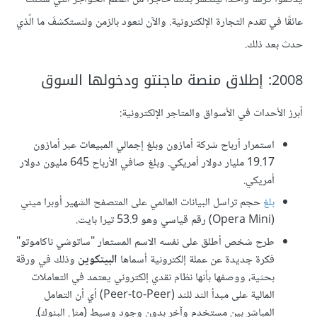
عائقًا في تقدم التجارة الإلكترونية. والآن لنعود بالزمن ولنستكشفَ ما الّذي
حدث بعد ذلك.
2008: إطلاق منصة ماجنتو ودخولها السوق
أبرز الأحداث في الأسواق والمتاجر الإلكترونية:
استمرار أرباح شركة أمازون وبلغ إجمالي المبيعات عبر أمازون
19.17 مليار دولار أمريكي. وبلغ صافي الأرباح 645 مليون دولار
أمريكي.
بلغ
حجم تراسل البيانات العالمي على المتصفح الشهير أوبرا ميني
(Opera Mini) رقم قياسي وهو 53.9 تيرا بايت.
طرح شخص أطلق على نفسه الاسم المستعار "ساتوشي ناكاموتو"
فكرة جديدة عن عملة إلكترونية أسماها
البيتكوين
وذلك في ورقة
بحثية، ووصفها بأنها نظام نقدي إلكتروني يعتمد في التعاملات
المالية على مبدأ الند للند (Peer-to-Peer) أي أن التعامل
المباشر بين مستخدم وآخر بدون وجود وسيط (مثل البنوك).