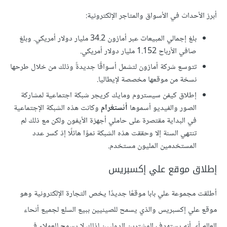
أبرز الأحداث في الأسواق والمتاجر الإلكترونية:
بلغ إجمالي المبيعات عبر أمازون 34.2 مليار دولار أمريكي. وبلغ
صافي الأرباح 1.152 مليار دولار أمريكي.
تتوسع شركة أمازون لتشمل أسواقًا جديدةً وذلك من خلال طرحها
نسخة من موقعها مخصصة لإيطاليا.
إطلاق كيفن سيستروم ومايك كريجر شبكة اجتماعية لمشاركة
الصور والفيديو أسموها
أنستغرام
وكانت هذه الشبكة الإجتماعية
في البداية مقتصرة على حاملي أجهزة الأيفون ولكن مع ذلك لم
تنتهي السنة إلا وحققت هذه الشبكة نموًا هائلًا إذ كسر عدد
المستخدمين المليون مستخدم.
إطلاق موقع علي إكسبريس
أطلقت مجموعة علي بابا موقعًا جديدًا يخص التجارة الإلكترونية وهو
موقع علي إكسبريس والذي يسمح للصينيين ببيع السلع لجميع أنحاء
العالم أي أنه يستهدف المشترين الدوليين لذلك لا يسمح للعملاء في