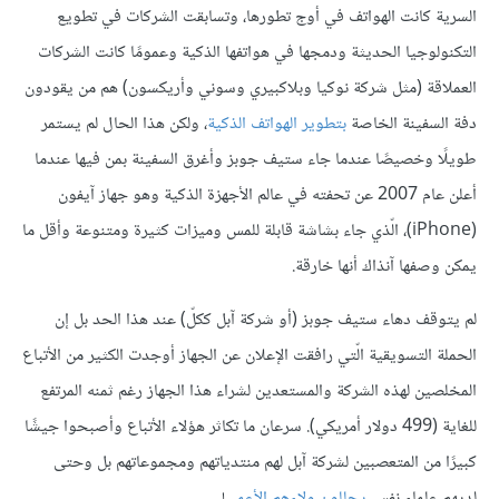
السرية كانت الهواتف في أوج تطورها، وتسابقت الشركات في تطويع
التكنولوجيا الحديثة ودمجها في هواتفها الذكية وعمومًا كانت الشركات
العملاقة (مثل شركة نوكيا وبلاكبيري وسوني وأريكسون) هم من يقودون
دفة السفينة الخاصة
بتطوير الهواتف الذكية
، ولكن هذا الحال لم يستمر
طويلًا وخصيصًا عندما جاء ستيف جوبز وأغرق السفينة بمن فيها عندما
أعلن عام 2007 عن تحفته في عالم الأجهزة الذكية وهو جهاز آيفون
(iPhone)، الّذي جاء بشاشة قابلة للمس وميزات كثيرة ومتنوعة وأقل ما
يمكن وصفها آنذاك أنها خارقة.
لم يتوقف دهاء ستيف جوبز (أو شركة آبل ككلّ) عند هذا الحد بل إن
الحملة التسويقية الّتي رافقت الإعلان عن الجهاز أوجدت الكثير من الأتباع
المخلصين لهذه الشركة والمستعدين لشراء هذا الجهاز رغم ثمنه المرتفع
للغاية (499 دولار أمريكي). سرعان ما تكاثر هؤلاء الأتباع وأصبحوا جيشًا
كبيرًا من المتعصبين لشركة آبل لهم منتدياتهم ومجموعاتهم بل وحتى
لديهم علماء نفس
يحللون ولاءهم الأعمى
!