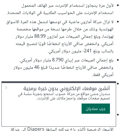
لأول مرة يتجاوز استخدام الإنترنت عبر الهاتف المحمول
استخدام الإنترنت على الحواسيب المكتبية في الولايات المتحدة.
لا تزال شركة أمازون ماضية في توسعها لتشمل هذه المرة الأسواق
الهولندية وذلك من خلال طرحها نسخة من موقعها مخصصة
لهولندا، وبلغ إجمالي المبيعات عبر أمازون 88.99 مليار دولار
أمريكي. وانخفض صافي الأرباح انخفاضًا قويًا لتصبح قيمته
بالسالب وبلغ ‎-241 مليون دولار أمريكي.
بلغ إجمالي المبيعات عبر إيباي 8.790 مليار دولار أمريكي.
وانخفض صافي الأرباح انخفاضًا شديدًا فبلغ 46 مليون دولار
أمريكي فقط.
بلغ إجمالي المبيعات عبر موقع إتسي (Etsy) مبلغ 195.59 مليون
دولار أمريكي. وأما صافي الأرباح فهو سالب وبلغ ‎-15.24 مليون
دولار أمريكي. وارتفعت نسبة الشراء عبر الهاتف المحمول لتصل
إلى نسبة قدرها 37% من إجمالي المبيعات.
أطلق كلّ من رجل الأعمال مارك لور مع مايك هانراهان ونيت
فاوست المتجر الإلكتروني Jet والذي أراد أن يدخل السوق من باب
الأسعار الرخيصة (الذي باع شركته السابقة Diapers إلى شركة