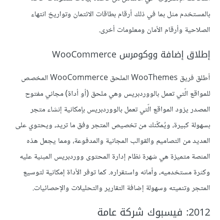
بالمستخدم مثل بما في ذلك أرقام بطاقات الائتمان وتواريخ انتهاء
الصلاحية وأرقام الأمان ومعلومات أخرى.
إطلاق إضافة ووكومرس WooCommerce
أطلق فريق WooThemes الملحق WooCommerce المخصص
للمواقع الّتي تعمل بالووردبريس وهي ملحق (أو أداة) مجاني مفتوح
المصدر يزود المواقع الّتي تعمل بالووردبريس بإمكانية إنشاء متجر
بسهولة كبيرة، ويُمكّنك من تخصيص المتجر وفق ما تريد، ويحتوي على
العديد من التصاميم والقوالب المجانية والمدفوعة، ومما يجعل هذه
المنصة متميزة هي شهرة نظام إدارة المحتوى ووردبريس المبنية عليه
وكثرة مستخدميه، وأمانه واستقراره. كما توفر الأداة إمكانية لتوسيع
المتجر وتنميته وسهولة إضافة التقارير والتحليلات والإحصائيات.
2012: فيسبوك شركة عامة