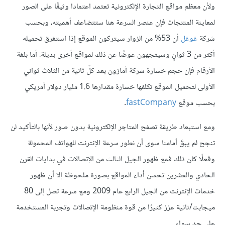
ولأن معظم مواقع التجارة الإلكترونية تعتمد اعتمادا وثيقًا على الصور
لمعاينة المنتجات فإن عنصر السرعة هنا ستتضاعف أهميته، وبحسب
شركة
غوغل
أن 53% من الزوار سيتركون الموقع إذا استغرق تحميله
أكثر من 3 ثوانٍ وسيتجهون عوضًا عن ذلك لمواقع أخرى بديلة. أما بلغة
الأرقام فإن حجم خسارة شركة أمازون بعد كلّ ثانية من الثلاث ثواني
الأولى لتحميل الموقع تكلفها خسارة مقدارها 1.6 مليار دولار أمريكي
بحسب موقع
fastCompany
.
ومع استبعاد طريقة تصفح المتاجر الإلكترونية بدون صور لأنها بالتأكيد لن
تنجح لم يبقَ أمامنا سوى أن نطور سرعة الإنترنت للهواتف المحمولة
وفعلًا كان ذلك فمع ظهور الجيل الثالث من الإتصالات في بدايات القرن
الحادي والعشرين تحسن أداء المواقع بصورة ملحوظة إلا أن ظهور
خدمات الإنترنت من الجيل الرابع عام 2009 ومع سرعة تصل إلى 80
ميجابت/ثانية عزز كثيرًا من قوة منظومة الإتصالات وتجربة المستخدمة
على حدٍ سواء.