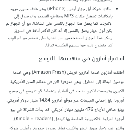
والضروريات المنزلية ومنتجات محلات البقالة.
إطلاق شركة آبل جهاز أيفون (iPhone) وهو هاتف خلوي مزود
بإمكانيات تشغيل ملفات MP3 ومقاطع الفيديو والوصول إلى
الإنترنت كما يعمل هذا الجهاز باللمس على الشاشة. مع أن الجهاز لم
يكن أول جهاز يعمل باللمس إلا أنه كان الأكثر أناقة في السوق
ومكن هذا الجهاز المستخدمين من القدرة على تصفح مواقع الوِب
كما يفعلون ذلك حواسيبهم المكتبية تمامًا.
استمرار أمازون في منهجيتها بالتوسع
أطلقت أمازون خدمة أمازون فريش (Amazon Fresh) وهي خدمة
توصيل البقالة إلى المنازل، وهي متوفرة الآن في معظم المدن الأمريكية
الكبرى، وتوسعت لتكون متاحة في ألمانيا، وتخطط لأن تتوسع في جميع
أوروبا. بلغ إجمالي المبيعات عبر موقع أمازون 14.84 مليار دولار أمريكي.
وبلغ صافي الأرباح 476 مليون دولار أمريكي. كما بدأت الشركة في بيع
أجهزة القراءة الإلكترونية الخاصة بها كيندل (Kindle E-readers)،
والذي غير لاحقًا سوق النشر والكتب تمامًا بصورة جذرية. وأعلنت شركة