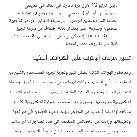
الجيل الرابع 4G لأول مرة تجاريًا في العالم في مدينتي
استوكهولم وأوسلو (عاصمتي السويد والنرويج). وتمكننا هذه
الخدمة المستخدمين الوصول إلى سرعة النطاق العريض للأجهزة
المحمولة وبسرعة أعلى بمقدار ثلاثة أضعاف من سرعة الجيل
الثالث Turbo-3G،إذ يمكن أن تصل السرعة إلى 80 ميجابت/
ثانية في الظروف المثلى للاتصال.
تطور سرعات الإنترنت على الهواتف الذكية
رغم تطور الهواتف الذكية بشكل كبير وتعزيز تجربة المستخدم بالكثير من
التطويرات الّتي أنتجتها شركات الهواتف من ناحية سرعة الأجهزة وسعات
التخزين العالية وحجوم الذاكرة العالية الّتي سهلت تصفح برامج التجارة
الإلكترونية مع بعضها البعض وحتى منصات التجارة الإلكترونية كان لها
مساهماتها أيضًا فالعديد من المتاجر سهلت تجربة التصفح في مواقعها
وتطبيقاتها وزادت من الخصائص المتقدمة في هذه المتاجر إلا أن هنالك
عنصر مهم من عناصر تجربة المستخدم ما زال ضعيفًا ألا وهو السرعة