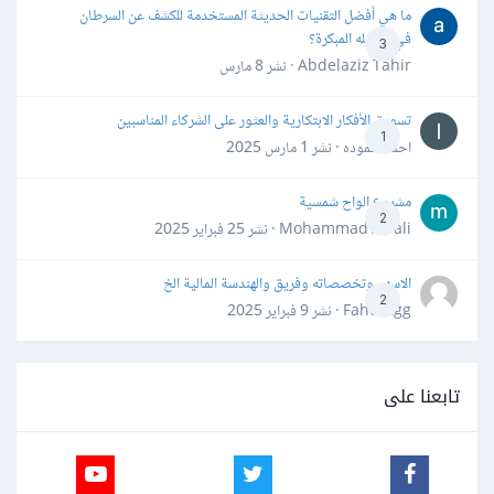
ما هي أفضل التقنيات الحديثة المستخدمة للكشف عن السرطان
في مراحله المبكرة؟
3
Abdelaziz Tahir · نشر
8 مارس
تسويق الأفكار الابتكارية والعثور على الشركاء المناسبين
1
احمد حموده · نشر
1 مارس 2025
مشروع الواح شمسية
2
Mohammad Awali · نشر
25 فبراير 2025
الاسهم وتخصصاته وفريق والهندسة المالية الخ
2
Fahd Ggg · نشر
9 فبراير 2025
تابعنا على