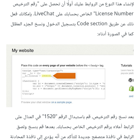
لإنشاء هذا النوع من الروابط عليك أولًا أن تحصل على "رقم الترخيص
License Number" الخاص بحسابك على LiveChat. بإمكانك فعل
ذلك عن طريق Code section بتسجيل الدخول ونسخ الجزء المظلل
كما في الصورة أدناه:
بعد نسخ رقم الترخيص، قم باستبدال الرقم "1520" في المثال على
الرابط أعلاه برقم الترخيص الخاص بحسابك. بعدها قم بنسخ ولصق
الرابط في نافذة متصفح جديدة للتأكد من أنّه يؤدي إلى نافذة المحادثة