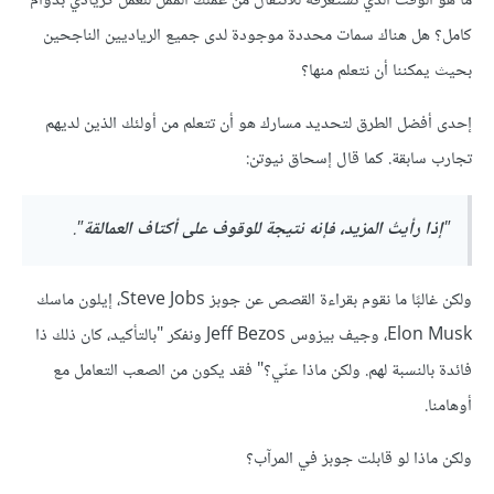
ما هو الوقت الذي تستغرقه للانتقال من عملك الممل للعمل كريادي بدوام
كامل؟ هل هناك سمات محددة موجودة لدى جميع الرياديين الناجحين
بحيث يمكننا أن نتعلم منها؟
إحدى أفضل الطرق لتحديد مسارك هو أن تتعلم من أولئك الذين لديهم
تجارب سابقة. كما قال إسحاق نيوتن:
"
إذا رأيتُ المزيد، فإنه نتيجة للوقوف على أكتاف العمالقة
".
ولكن غالبًا ما نقوم بقراءة القصص عن جوبز Steve Jobs، إيلون ماسك
Elon Musk، وجيف بيزوس Jeff Bezos ونفكر "بالتأكيد، كان ذلك ذا
فائدة بالنسبة لهم. ولكن ماذا عنّي؟" فقد يكون من الصعب التعامل مع
أوهامنا.
ولكن ماذا لو قابلت جوبز في المرآب؟