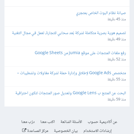
صيانة نظام البوت الخاص بمتجري
منذ 45 دقيقة
تصميم هوية بصرية متكاملة لشركة بُعد سحابي للتجارة، تعمل في مجال التقنية
منذ 49 دقيقة
رفع ملفات المنتجات على موقع jumia من Google Sheets
منذ 52 دقيقة
متخصص Google Ads لإطلاق وإدارة حملة لشركة مقاولات وتشطيبات – 
Lead Generation
منذ 55 دقيقة
البحث عن المنتج ب Google Lens وتعديل صور المنتجات لتكون احترافية 
وجاهزة للمتاجر الالكترونية
منذ 59 دقيقة
عن أكاديمية حسوب
الأسئلة الشائعة
اكتب معنا
درّب معنا
إرشادات الاستخدام
بيان الخصوصية
مركز المساعدة