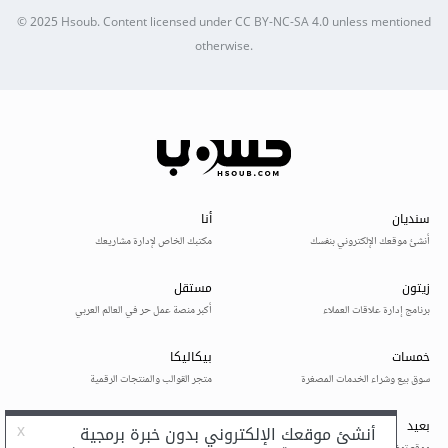
© 2025
Hsoub
.
Content licensed under
CC BY-NC-SA 4.0
unless mentioned
otherwise.