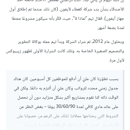
إن ذلك اليوم لن يأتي أبدًا. أثناء دراستي لفحص LSAT، فاتحه أحد
الأصدقاء بشأن بدء شركة كغطاء لآيفون. (كان ذلك عندما تم إطلاق أول
جهاز آيفون). فقال تيم "لماذا لا"، حيث فكّر بأنه سيكون مشروعًا ممتعًا
لمدة بضعة أشهر.
وبحلول عام 2012، تم شراء الشركة وبدأ تيم عمله بوكالة التطوير
والتصميم الصغيرة الخاصة به. وتلك كانت الشرارة الأولى لظهور زيببوكس
لأول مرة.
بسبب تطوّرنا كان عليّ أن أدفع للموظفين كل أسبوعين.
كان هناك
جدول زمني محدد للرواتب وكان عليّ أن ألتزم به دائمًا.
ولكن في
الوقت ذاته كنا نقوم بمشاريع أكبر بشكل متزايد دون أن نحصل
على عائد مادي كافي لمدة
30/60/90
يومًا – بغض النظر عن
الشروط التي يحتاجها عملائنا.
لذلك على الرغم من حصولنا على
الأرباح على الورق، كان لدينا تلك التدفقات النقدية باستمرار
.