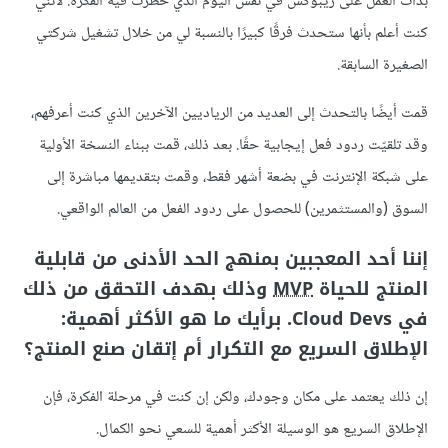
بدأت العمل على زيبوكس في نفس اليوم الذي خطرت فيه الفكرة. لأنني
كنت أعلم بأنها ستحدث فرقًا كبيرًا بالنسبة لي من خلال تشغيل شركتي
الصغيرة السابقة.
قمت أيضًا بالتحدث إلى العديد من الرياديين الآخرين الذي كنت أعرفهم،
وقد تلقيّت ردود فعل إيجابية حقًا. بعد ذلك، قمت ببناء النسخة الأولية
على شبكة الإنترنت في بضعة أشهر فقط، وقمت بتقديمها مباشرة إلى
السوق (والمستثمرين) للحصول على ردود الفعل من العالم الواقعي.
إننا أحد المعجبين بمنهج الحد الأدنى من قابلية
المنتج للحياة
MVP
وذلك بهدف التحقق من ذلك
في Cloud Devs. برأيك ما هو الأكثر أهمية:
الإطلاق السريع مع التكرار أم إتقان صنع المنتج؟
إن ذلك يعتمد على مكان وجودك، ولكن إن كنت في مرحلة الفكرة، فإن
الإطلاق السريع هو الوسيلة الأكثر أهمية للسعي نحو الكمال.