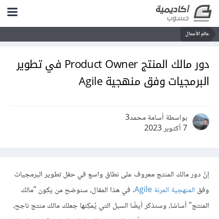
عالم الأعمال
دور مالك المنتج Product Owner في تطوير
البرمجيات وفق منهجية Agile
بواسطة أسامة محمد3
7 أكتوبر 2023
إنَّ دور مالك المنتج معروف على نطاق واسع في حقل تطوير البرمجيات
وفق
المنهجية المرنة Agile
. في هذا المقال، سنوضح من يكون "مالك
المنتج" أساسًا، وسنذكر أيضًا السبل التي يُمكِنها جعلك مالك منتج ناجح،