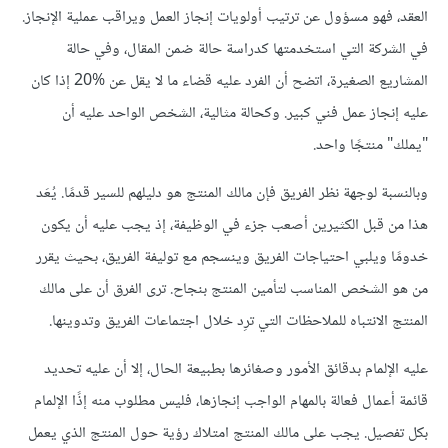
العقد، فهو مسؤول عن ترتيب أولويات إنجاز العمل ويراقب عملية الإنجاز.
في الشركة التي استخدمتها كدراسة حالة ضمن المقال، وفي حالة
المشاريع الصغيرة، اتضح أن الفرد عليه قضاء ما لا يقل عن %20 إذا كان
عليه إنجاز عمل فني كبير. وكحالة مثالية، الشخص الواحد عليه أن
"يملك" منتجًا واحد.
وبالنسبة لوجهة نظر الفريق فإن مالك المنتج هو دليلهم للسير قدمًا. يُعَد
هذا من قبل الكثيرين أصعب جزء في الوظيفة، إذ يجب عليه أن يكون
خدومًا ويلبي احتياجات الفريق وينسجم مع توليفة الفريق، بحيث يقرر
من هو الشخص المناسب لتأمين المنتج بنجاح. ترى الفرق أن على مالك
المنتج الانتباه للملاحظات التي ترِد خلال اجتماعات الفريق وتدوينها.
عليه الإلمام بدقائق الأمور وصغائرها بطبيعة الحال، إلا أن عليه تحديد
قائمة أعمال فعالة بالمهام الواجب إنجازها، فليس مطلوب منه إذًا الإلمام
بكل تفصيل. يجب على مالك المنتج امتلاك رؤية حول المنتج الذي يعمل