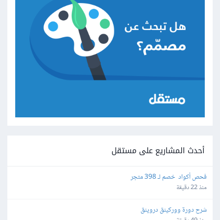
أحدث المشاريع على مستقل
فحص أكواد  خصم لـ 398 متجر
منذ 22 دقيقة
شرح دورة ووركينق دروينق