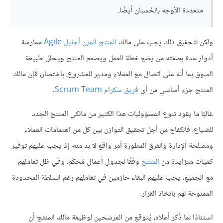
متعددة الأوجه بالحُسبان أيضًا.
ولكن لتحقيق ذلك يجب على مالك
المنتج المرن أجايل Agile
ممارسة
أدوار عدة بصفته من يضع خطة العمل ويصمم المنتج ويحلل طبيعة
السوق بما أنه على اتصال مع العملاء ومدير للمشروع. باختصار، فإن مالك
المنتج جزء أساسي من أي
فريق سكرام Scrum Team
.
غالبًا ما يقود تنوع المسؤوليات هذا الكثير من مالكي المنتج الجدد
للضياع، فالكفاح من أجل تحقيق التوازن بين كل من اهتمامات العملاء
ومصلحة الإدارة والفرق المطورة أمر واقع لا بد منه، إذ يجب عليهم توفير
كميات متزايدة من
المنتج
وفقًا لجدول أعمال مُحكَم. وفي ظل تعاملهم
مع الجميع، يجب عليهم البقاء حازمين في تعاملهم رغم السلطة المحدودة
الممنوحة لهم باتخاذ القرار.
استنادًا لما ذُكر أعلاه، يُتوقع من المرشحين لوظيفة مالك المنتج أن