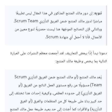
تنويه
: إن دور مالك المنتج المذكور في هذا المقال ليس تطبيقًا
مباشرًا لدور مالك المنتج ضمن الفريق التآزري Scrum Team،
وبالتالي فإن النصائح الموجّهة هنا ليست حصريةً لنوع معين من
الأعمال، فأنا لا أحمل أي شهادة Scrum.
دعونا نبدأ إذًا ببعض التعاريف. لقد أجمعت معظم النشرات على العبارة
التالية بما يخص وظيفة مالك المنتج:
يُعَد مالك المنتج (أو مالك المنتج ضمن الفريق التآزري Scrum
Team) مسؤولًا عن رفع مستوى العمل الناتج عن الفريق (أو
الفريق التآزري) إلى حدوده العظمى، وكيفية إحداث هذا تختلف إلى
حد كبير بناءً على طبيعة كل من المنظمات والفرق (أو الفرق
التآزرية) والأفراد؛ كما أُخِذت إلى حد بعيد طبيعة عمل مالك المنتج