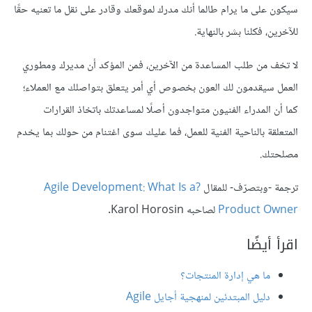
سيكون على ما يرام طالما أنك مدرك لموقعك وقادر على نقل ما تعنيه حقًا
للآخرين، فكلنا بشر بالنهاية.
لا تخف من طلب المساعدة من الآخرين، فمن المؤكد أن مديرك ومطوري
العمل سيقدمون لك العون بخصوص أي أمر يتعلق بتواصلك مع العملاء؛
كما أن المدراء الفنيون متواجدون أصلًا لمساعدتك باتخاذ القرارات
المتعلقة بالناحية الفنية للعمل، فما عليك سوى اغتنام من حولك بما يخدم
مصلحتك.
ترجمة -وبتصرّف- للمقال
?Agile Development: What Is a
Product Owner
لصاحبه Karol Horosin.
اقرأ أيضًا
ما هي إدارة المنتجات؟
دليل المبتدئين لمنهجية أجايل Agile