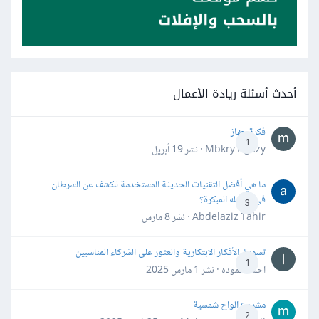
أحدث أسئلة ريادة الأعمال
فكرة جهاز
1
Mbkry Hgazy · نشر
19 أبريل
ما هي أفضل التقنيات الحديثة المستخدمة للكشف عن السرطان
في مراحله المبكرة؟
3
Abdelaziz Tahir · نشر
8 مارس
تسويق الأفكار الابتكارية والعثور على الشركاء المناسبين
1
احمد حموده · نشر
1 مارس 2025
مشروع الواح شمسية
2