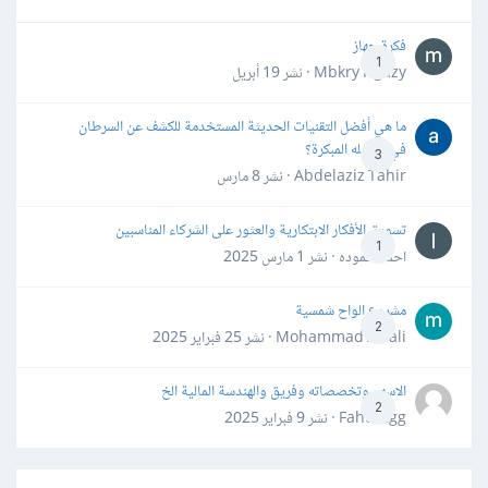
فكرة جهاز
1
Mbkry Hgazy · نشر
19 أبريل
ما هي أفضل التقنيات الحديثة المستخدمة للكشف عن السرطان
في مراحله المبكرة؟
3
Abdelaziz Tahir · نشر
8 مارس
تسويق الأفكار الابتكارية والعثور على الشركاء المناسبين
1
احمد حموده · نشر
1 مارس 2025
مشروع الواح شمسية
2
Mohammad Awali · نشر
25 فبراير 2025
الاسهم وتخصصاته وفريق والهندسة المالية الخ
2
Fahd Ggg · نشر
9 فبراير 2025