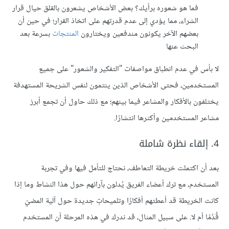
فما هو شعوره برأيك؟ بعض الأشخاص يشعرون بالقلق حيال قرار
الشراء، مما يؤدي إلى عدم قدرتهم على اتخاذ القرار؛ في حين أن
بعضهم الآخر يكونون مندفعين ويختارون
المنتجات
بسرعة بعد
البحث عنها
لا بأس في عدم انطباق مواصفات "التفكير والشعور" على جميع
المستخدمين، فحتى الأشخاص الذين ينتمون لنفس الشريحة المستهدفة
يختلفون بالأفكار والمشاعر فيما بينهم؛ مع ذلك حاول أن تجمع أبرز
مشاعر المستخدمين وأكثرها انتشارًا.
4. إلقاء نظرة شاملة
بعد أن اكتملت خريطة التعاطف، نحتاج للتأمل فيها وفي تجربة
المستخدم، مع ترك أعضاء الفريق يُدلون بآرائهم حول هذا النشاط وما إذا
كانت الخريطة قد أعطتهم أفكارًا وتلميحاتٍ جديدة حول آلية المضيّ
قُدُمًا أم لا. على سبيل المثال، قد ندرك في هذه المرحلة أن المستخدم