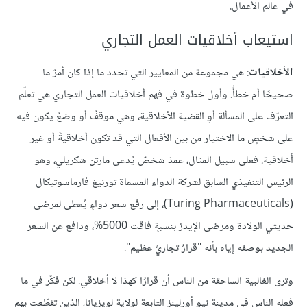
في عالم الأعمال.
استيعاب أخلاقيات العمل التجاري
الأخلاقيات
: هي مجموعة من المعايير التي تحدد ما إذا كان أمرٌ ما
صحيحًا أم خطأً. وأول خطوة في فهم أخلاقيات العمل التجاري هي تعلّم
التعرّف على المسألة أوِ القضية الأخلاقية، وهي موقفٌ أو وضعٌ يكون فيه
على شخصٍ ما الاختيار من بين الأفعال التي قد تكون أخلاقيةً أو غير
أخلاقية. فعلى سبيل المثال، عمدَ شخصٌ يُدعى مارتن شكريلي، وهو
الرئيس التنفيذي السابق لشركة الدواء المسماة تورنيغ فارماسوتيكال
(Turing Pharmaceuticals)، إلى رفع سعر دواءٍ يُعطى لمرضى
حديثي الولادة ومرضى الإيدز بنسبةٍ فاقت 5000%، ودافع عن السعر
الجديد بوصفه إياه بأنه "قرارٌ تجاريٌ عظيم".
وترى الغالبية الساحقة من الناس أن قرارًا كهذا لا أخلاقي. لكن فكّر في ما
فعله الناس في مدينة نيو أورلينز التابعة لولاية لويزيانا، الذين تقطّعت بهم