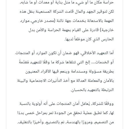
حراسة مكان ما أو شيء ما مثل بناية أو معدات أو ما شابه،
لكن لتوفير الجهد والمال قامت الشركة المستعينة بنقل هذه
المهمة بالاستعانة بخدمات جهة ثالثة (مصدر خارجي، موارد
خارجية) قادرة على القيام بمهمة الحراسة والأمن بدل
الحارس الذي كان موظفاً لديها.
أما التعهيد الأخلاقي، فهو ضمان أن تكون الموارد أو المنتجات
أو الخدمات… إلخ التي تتلقاها شركة ما وفقًا للتعهيد مُقدَّمةً
بطريقة مسؤولة ومستدامة وينعم فيها الأفراد المعنيون
بالأمان والمعاملة العدالة مع أخذ التأثيرات الاجتماعية والبيئة
النرتبطة بالتعهيد بالحسبان.
ووفقًا للشركة، يُعامَل أمان المنتجات على أنه أولوية بالنسبة
لها، كما تطبق عمليةَ تحققٍ من الجودة تمر بمراحل خمس بدءًا
من التصميم، ومرورًا بالهندسة، ثم بالتصنيع، وأخيرًا بالتغليف.