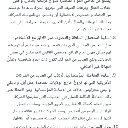
يمتنع عن تعاطي المواد المخدِّرة لدواعٍ مرتبطة بالأمان. وحتى
حفلات العطل ونزهات الصيف التي تجريها الشركات عادةً لم تسلم
من الانتقاد والتمحيص لاحتمالية أن يتسبب موظفو تلك الشركات
بعدَ تلك النزهات والعُطَل بأذىً للآخرين نتيجة الحوادث التي تقع
تحت تأثير المُسْكِرات.
إساءةُ استعمال السلطة والتصرف غير اللائق مع الأشخاص
:
مثل التحرش الجنسي الذي يقترفه مدير ضد موظفيه، أو توبيخه
لهم بشكل مهين أمام الزبائن. ويحمي القانون الموظفين في بعض
الحالات، ولكن العديد من المواقف تكون ذات أبعادٍ شخصية وتمثِّلُ
انتهاكًا غير أخلاقي.
إساءة المعاملة المؤسساتية
: تُرتكَب في العديد من الشركات
الأمريكية التي لها فروعٌ خارج الولايات المتحدة، مثل آبل، و نايكي،
و ليفي شتراوس، حالاتٌ من الإساءة المؤسساتية. ومن الأمثلة على
ذلك المعاملةُ الظالمة للعمال في العمليات التي تمارسها الشركة
حول العالم كعمالة الأطفال، والأجور المُهينة، وساعات العمل
الزائدة. وبالرغم من أنه ليس بوسع الشركات تغيير ثقافة بلدٍ ما،
لكنها قادرة على إبقاء تلك المعاملة المسيئة مستمرة أو إيقافها.
خَرْقُ القواعد
: يُطبِّق العديد من الشركات قواعدَ وإجراءاتٍ ترمي