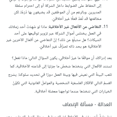
إلى الحفاظ على الضوابط داخل الشركة أو إلى احترام سلطة
المديرين. وبالرغم من أن الموظفين قد يضيقون بها ذَرْعًا، لكن
مخالفتها قد تُعَدَّ فعلًا غير أخلاقيّ.
التغاضي عنِ الأفعال غير الأخلاقية
: ماذا لو شَهِدْتَ أحد زملائك
في العمل يختلس أموال الشركة عبر تزوير توقيعها على أحد
الشيكات؟ هل ستبلّغ عن ذلك؟ إنَّ التغاضي عن أفعال الآخرين غير
الأخلاقية هو بحد ذاته تصرُّفٌ غير أخلاقيّ.
بعد إدراكك أن موقفًا ما غيرُ أخلاقي، يكون السؤال التالي: ماذا تفعل؟
تستند الأفعال التي يتخذها شخصٌ ما جزئيًا إلى قناعته الأخلاقية، كما
تلعب البيئةُ التي نعيش فيها وبيئة العمل دورًا في تحديد سلوكنا. يشرح
القسمُ التالي الأفكارَ الفلسفيّة الشخصية والعواملَ القانونية التي تكوِّنُ
الخياراتِ التي نتخذها عندما تواجهنا معضلة أخلاقية.
العدالة - مسألة الإنصاف