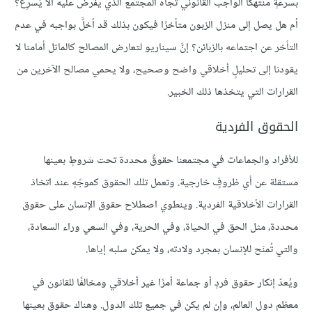
بسرعةٍ منتهكًا الواجب القانوني تجاه المجتمع الذي يفرض عليه ألا يُسرِع؟
أم هل يصل إلى منزل الزبون متأخرًا فيكون بذلك قد أخلَّ بواجبه في عدم
التأخر عن اجتماعه بالزبائن؟ إنَّ سيناريو لتعارض المصالح كالماثل أمامنا لا
يقودنا إلى تحليلٍ أخلاقي واضح وصحيح، ولا يحمي مصالح الآخرين من
القرارات التي يتخذها ذلك الخبير.
الحقوق الفردية
للأفراد والجماعات في مجتمعنا حقوقٌ محددة تحت شروطٍ بعينها
مستقلة عن أي ظروفٍ خارجية. وتعمل تلك الحقوق كموجّهٍ عند اتخاذ
القرارات الأخلاقية الفردية. وينطوي اصطلاح حقوق الإنسان على حقوق
محددة، مثل الحق في الحياة، وفي الحرية، وفي السعي وراء السعادة،
والتي تُمنَح للإنسان بمجرد ولادته، ولا يمكن سلبه إياها.
ويُعدّ إنكار حقوق فردٍ أو جماعة أمرًا غير أخلاقي ومخالفًا للقانون في
معظم دول العالم، وإن لم يكن في جميع تلك الدول. وهناك حقوق بعينها