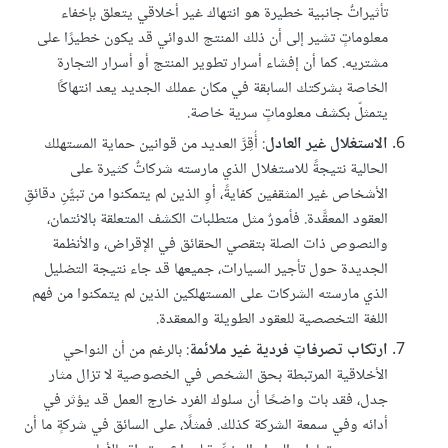
تأثيراتٌ جانبية خطيرة هو انتهاك غير أخلاقي يتعلق بإخفاء
معلوماتٍ تشير إلى أن ذلك المنتج الدوائي قد يكون خطيرًا على
مشتريه. كما أن إفشاء أسرار تطوير المنتج أو أسرار التجارة
الخاصة بشركتك السابقة في مكان عملك الجديد يعد انتهاكًا
يتمثلّ بكشف معلوماتٍ سرية خاصة.
الاستغلال غير العادل
: أُقِرَّ العديد من قوانين حماية المستهلك
الحالية نتيجةً للاستغلال الذي مارسته شركاتٌ كثيرة على
الأشخاص غير المثقفين كفايةً، أوِ الذين لم يتمكنوا من تبيُّنِ دقائقِ
العقود المعقَّدة. فأمورٌ مثل متطلبات الكشف المتعلقة بالائتمان،
والنصوص ذات الصلة بتقصي الحقائق في الإقراض، والأنظمة
الجديدة حول تأجير السيارات، جميعها قد جاء نتيجة التضليل
الذي مارسته الشركات على المستهلكين الذين لم يتمكنوا من فهم
اللغة التخصصية للعقود الطويلة والمعقدة.
ارتكاب تصرفاتٍ فردية غير ملائمة
: بالرغم من أن النواحي
الأخلاقية المرتبطة بحق الشخص في الخصوصية لا تزال مثار
جدل، فقد بات واضحًا أن سلوك الفرد خارج العمل قد يؤثر في
أدائه وفي سمعة الشركة كذلك. فمثلًا، على السائق في شركةٍ ما أن