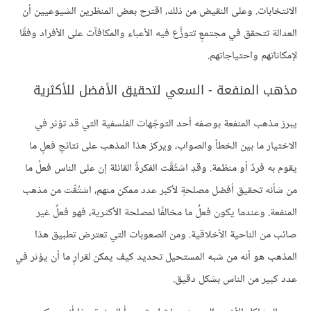
الانتخابات. وعلى النقيض من ذلك، اقترح بعض المنظرين الشيوعيين أن
العدالة تتحقق في مجتمعٍ تتوزَّع فيه الأعباء والمكافآت على الأفراد وفقًا
لإمكاناتهم واحتياجاتهم.
مذهب المنفعة - السعي لتحقيق الأفضل للأكثرية
يبرز مذهب المنفعة بوصفه أحد التوجّهات الفلسفية التي قد تؤثر في
الاختيار ما بين الخطأ والصواب، ويركز هذا المذهب على نتائجِ فعلٍ ما
يقوم به فردٌ أو منظمة. وقدِ اشتُقَّت الفكرةُ القائلة إن على الناس فعلُ ما
من شأنه تحقيق أفضل مصلحةٍ لأكبر عدد ممكن منهم، اشتُقّت من مذهب
المنفعة. وعندما يكون فعلٌ ما مخالفًا لمصلحة الأكثرية، فهو فعلٌ غير
صائب من الناحية الأخلاقية. ومن الصعوبات التي تعترض تطبيق هذا
المذهب هو أنه من شبه المستحيل تحديد كيف يمكن لقرارٍ ما أن يؤثر في
عدد كبير من الناس بشكل دقيق.