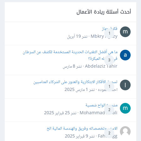
أحدث أسئلة ريادة الأعمال
فكرة جهاز
1
Mbkry Hgazy · نشر
19 أبريل
ما هي أفضل التقنيات الحديثة المستخدمة للكشف عن السرطان
في مراحله المبكرة؟
3
Abdelaziz Tahir · نشر
8 مارس
تسويق الأفكار الابتكارية والعثور على الشركاء المناسبين
1
احمد حموده · نشر
1 مارس 2025
مشروع الواح شمسية
2
Mohammad Awali · نشر
25 فبراير 2025
الاسهم وتخصصاته وفريق والهندسة المالية الخ
2
Fahd Ggg · نشر
9 فبراير 2025