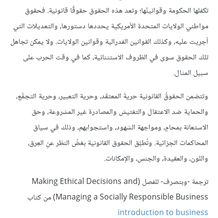
تكفلها الحكومة وقوانينُها؛ وتعد هذه الحقوق حقوقًا قانونية. فحقوق
مواطني الولايات المتحدة الأمريكية يحددها دستورها، والتعديلات التي
أجريت عليه، وكذلك القوانين الفدرالية وقوانين الولايات. ولا يمكن تجاهل
تلك الحقوق سوى في الظروف الاستثنائية، كما في وقت الحرب على
سبيل المثال.
وتتضمن الحقوقُ القانونية حريةَ المعتقَد، وحرية التعبير، وحرية التجمُّع،
والحماية ضد الاعتقال والتفتيش والمصادرة غير المشروعة، وحق
الاستعانة بمحامٍ، ومواجهة الشهود، واستجوابهم، وذلك في سياق
المحاكمات الجزائية. وتُطبَّق الحقوق القانونية بغضّ النظر عنِ العِرق،
واللون، والعقيدة، والجنس، والإمكانات.
ترجمة -وبتصرف- للفصل (Making Ethical Decisions and
Managing a Socially Responsible Business) من كتاب
introduction to business