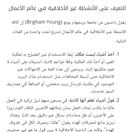
التعرف على الأنشطة غير الأخلاقية في عالم الأعمال
يقول باحثون من جامعة بريجهام يونغ (Brigham Young) إنّ كافة
الأنشطة غير الأخلاقية في عالم الأعمال تندرج تحت واحدةٍ من الفئات
التالية:
أخذُ أشياء ليست مُلكك
: يُعَدُّ الاستخدامُ غير المُصرَّح به لملكية
الغير، أو أخذُ تلك الملكية وفقًا لمزاعم كاذبة، استيلاءً على أشياءَ لا
تعود ملكيتها إليك. وينتمي إلى هذه الفئة من الانتهاكات غير
الأخلاقية حتى أبسطُ المخالفات، مثل استخدام عدَّاد البريد
الموجود في مكتبك لإرسال بريدٍ شخصي، أوِ المبالغةُ في مصاريف
السفر خاصتك.
قولُ أشياءَ تعلم أنها كاذبة
: في مسعىً منهم لنيل ترقية في العمل،
غالبًا ما يكذب زملاء العمل بشأن زملائهم الآخرين. فإلقاء اللوم زورًا
على الآخرين، أو نقل محادثاتٍ بشكل غير دقيق، يعد كذبًا. وهناك
تبريرٌ شائع لتصرفاتٍ كهذه يقول: "هكذا يتصرف الكل في ظروفٍ
كهذه"، ولكنه من الناحية الأخلاقية لا يبرر قولَ ما هو غير صحيح،