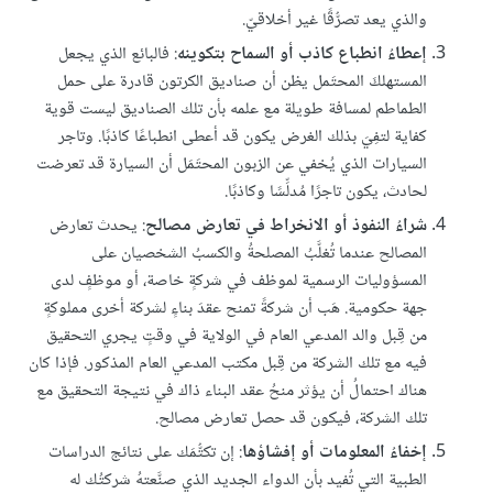
والذي يعد تصرُّقًا غير أخلاقيّ.
إعطاءُ انطباع كاذب أو السماح بتكوينه
: فالبائع الذي يجعل
المستهلكَ المحتَمل يظن أن صناديق الكرتون قادرة على حمل
الطماطم لمسافة طويلة مع علمه بأن تلك الصناديق ليست قوية
كفاية لتفِيَ بذلك الغرض يكون قد أعطى انطباعًا كاذبًا. وتاجر
السيارات الذي يُخفي عن الزبون المحتَمَل أن السيارة قد تعرضت
لحادث، يكون تاجرًا مُدلِّسًا وكاذبًا.
شراءُ النفوذ أو الانخراط في تعارض مصالح
: يحدث تعارض
المصالح عندما تُغلَّبُ المصلحةُ والكسبُ الشخصيان على
المسؤوليات الرسمية لموظف في شركةٍ خاصة، أو موظفٍ لدى
جهة حكومية. هَب أن شركةً تمنح عقدَ بناءٍ لشركة أخرى مملوكةٍ
من قِبل والد المدعي العام في الولاية في وقتٍ يجري التحقيق
فيه مع تلك الشركة من قِبل مكتب المدعي العام المذكور. فإذا كان
هناك احتمالُ أن يؤثر منحُ عقد البناء ذاك في نتيجة التحقيق مع
تلك الشركة، فيكون قد حصل تعارض مصالح.
إخفاءُ المعلومات أو إفشاؤها
: إن تكتُّمَك على نتائج الدراسات
الطبية التي تُفيد بأن الدواء الجديد الذي صنَّعتهُ شركتُك له