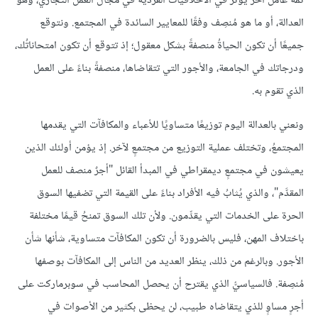
ثمة عاملٌ آخر يؤثر في الأخلاقيات الفردية في مجال العمل التجاري، وهو
العدالة، أو ما هو مُنصِف وفقًا للمعايير السائدة في المجتمع. ونتوقع
جميعًا أن تكون الحياةُ منصفةً بشكل معقول؛ إذ تتوقع أن تكون امتحاناتُك،
ودرجاتك في الجامعة، والأجور التي تتقاضاها، منصفةً بناءً على العمل
الذي تقوم به.
ونعني بالعدالة اليوم توزيعًا متساويًا للأعباء والمكافآت التي يقدمها
المجتمعُ، وتختلف عملية التوزيع من مجتمعٍ لآخر. إذ يؤمن أولئك الذين
يعيشون في مجتمعٍ ديمقراطي في المبدأ القائل "أجرٌ منصف للعمل
المقدَّم"، والذي يُثابُ فيه الأفراد بناءً على القيمة التي تضفيها السوق
الحرة على الخدمات التي يقدِّمون. ولأن تلك السوق تمنحُ قيمًا مختلفة
باختلاف المهن، فليس بالضرورة أن تكون المكافآت متساوية، شأنها شأن
الأجور. وبالرغم من ذلك، ينظر العديد من الناس إلى المكافآت بوصفها
مُنصِفة. فالسياسيُّ الذي يقترح أن يحصل المحاسب في سوبرماركت على
أجرٍ مساوٍ للذي يتقاضاه طبيب، لن يحظى بكثير من الأصوات في