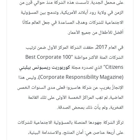
على محمل الجدية. تأسست هذه الشركة منذ حوالي قرن من
الزمن في ولاية رود آيلاند الأمريكية، وتدمج بين المسؤولية
الاجتماعية للشركات وهدفِ المساعدة في جعل العالم مكانًا
أفضل للأطفال من جميع الأعمار.
في العام 2017، حققت الشركة المركز الأول ضمن ترتيب
الشركات المئة الأكثر مواطَنة "100 Best Corporate
Citizens" الذي تصدره مجلة
كوربوريت ريسبونس بيليتي
(Corporate Responsibility Magazine)، وليس هذا
الإنجازُ بغريبٍ عن شركة هاسبرو؛ فعلى مدى السنوات الخمس
الماضية، لم تغِب المراكزَ الخمسة الأولى على تلك القائمة
الفخرية، ولم يأتِ ذلك بمحض الصدفة.
تركّز الشركة جهودها المتصلة بالمسؤولية الاجتماعية للشركات
على أربعة عناصر، هي: أمان المنتَج، والاستدامة البيئية،