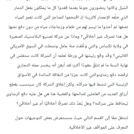
السُبُل وكانوا يتضورون جوعًا بعدما فقدوا كل ما يملكون بفعل الدمار
الذي خلّفه الإعصار كاترينا؛ إذِ اقتحموا المتاجرَ التي كانت تغمر المياه
نصفها ثم أخذوا ما تيسر لهم من طعام وزجاجات مياه من دون دفع ثمنها.
هل هذا تصرف غير أخلاقي؟ وماذا عن شركة تصنيع البلاستيك الصغيرة
في ولاية تكساس والتي وَظَّفت مئة عامل ونشطت في السوق الأمريكي
اللاتيني؟ وقد وقع رئيسُها في ورطة لعلمه أن الشركة كانت ستفلس في
نهاية السنة ما لم تتلقَّ عقودًا أكثر؛ لقد أيقنَ أنه يخسر عمله التجاري
لرفضه دفع رشاوىوالتي كانت جزءًا من الثقافة السائدة في الأسواق
الرئيسة التي تنشط فيها شركتُه. ولكن إغلاق الشركة كان سيتسبب بقطع
أرزاق العديد من العاملين لصالحها؛ والقضية هنا هي هل عليه دفع الرشاوى
ليحافظ على شركته؟ وهل يُعَدُّ ذلك تصرفًا أخلاقيًّا أم غير أخلاقيّ؟
لننتقل معًا إلى القسم التالي حيثُ سنستعرض بعض التوجيهاتٍ حول
التعرف على المواقف غير الأخلاقية.