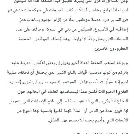
ومن المشاكل الأخرى التي يثيرها تطبيق مبدأ المنفعة هذا أنه سيكون
لدينا دائمًا رابحٌ وخاسر. فمثلًا لو كانت المبيعات في شركة ما تنخفض ثم
قرر المدير طرد خمسة موظفين بدلًا من إلزام الجميع بساعاتِ عملٍ
إضافية في الأسبوع، فسيكون من بقي في الشركة وحافظ على عدد
الساعات التي يعمل وفقًا لها رابحًا، بينما يُصنَّف الموظفون الخمسة
المطرودون خاسرين.
ويوجَّه لمذهب المنفعة انتقادٌ أخير يقول إن بعض الأثمان المترتبة عليه،
بالرغم من كونها هامشية قياسًا بالنفع الكبير الذي يُحتَمَل أن تحققه، سلبيةٌ
لدرجةٍ لا تقبلُها فئاتٌ بعينها في المجتمع. إذ تفيد تقارير أن ظهور (العمود
الفقري) الحيوانات تُكسَر عمدًا ليستخدمها العلماء في أبحاثهم حول
النخاع الشوكي، والتي قد تقود يومًا ما إلى علاجٍ للإصابات التي يتعرض
لها. فيرى عددٌ من الناس أن "ثمنًا" كهذا فظيعٌ بالنسبة لهذا النوع من
الأبحاث الذي برأيهم يجب ألا يستمر بهذا الشكل.