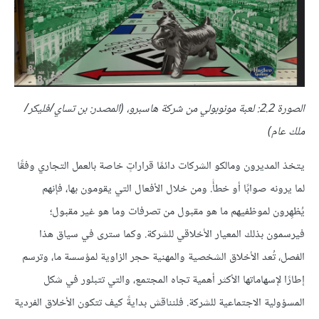
الصورة 2.2: لعبة مونوبولي من شركة هاسبرو، (المصدر: بن تساي/فليكر/
ملك عام)
يتخذ المديرون ومالكو الشركات دائمًا قراراتٍ خاصة بالعمل التجاري وفقًا
لما يرونه صوابًا أو خطأً. ومن خلال الأفعال التي يقومون بها، فإنهم
يُظهِرون لموظفيهم ما هو مقبول من تصرفات وما هو غير مقبول؛
فيرسمون بذلك المعيار الأخلاقي للشركة. وكما سترى في سياق هذا
الفصل، تُعد الأخلاق الشخصية والمهنية حجر الزاوية لمؤسسة ما، وترسم
إطارًا لإسهاماتها الأكثر أهمية تجاه المجتمع، والتي تتبلور في شكل
المسؤولية الاجتماعية للشركة. فلنناقش بدايةً كيف تتكون الأخلاق الفردية