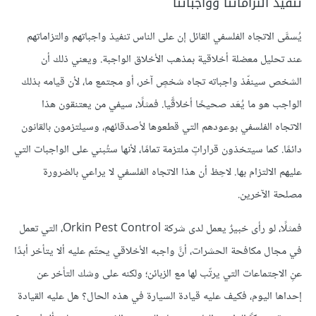
تنفيذ التزاماتنا وواجباتنا
يُسمَّى الاتجاه الفلسفي القائل إن على الناس تنفيذ واجباتهم والتزاماتهم
عند تحليل معضلة أخلاقية بمذهب الأخلاق الواجبة. ويعني ذلك أن
الشخص سينفّذ واجباته تجاه شخصٍ آخر، أو مجتمع ما، لأن قيامه بذلك
الواجب هو ما يُعَد صحيحًا أخلاقًيا. فمثلًا، سيفي من يعتنقون هذا
الاتجاه الفلسفي بوعودهم التي قطعوها لأصدقائهم، وسيلتزمون بالقانون
دائمًا. كما سيتخذون قراراتٍ ملتزمة تمامًا، لأنها ستُبني على الواجبات التي
عليهم الالتزام بها. لاحِظ أن هذا الاتجاه الفلسفي لا يراعي بالضرورة
مصلحة الآخرين.
فمثلًا، لو رأى خبيرٌ يعمل لدى شركة Orkin Pest Control، التي تعمل
في مجال مكافحة الحشرات، أنَّ واجبه الأخلاقي يحتّم عليه ألا يتأخر أبدًا
عنِ الاجتماعات التي يرتّب لها مع الزبائن؛ ولكنه على وشك التأخر عن
إحداها اليوم، فكيف عليه قيادة السيارة في هذه الحال؟ هل عليه القيادة