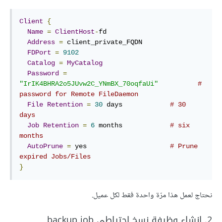
Client
{
Name
=
ClientHost
-
fd

Address
=
 client_private_FQDN

FDPort
=
9102
Catalog
=
MyCatalog
Password
=
"IrIK4BHRA2o5JUvw2C_YNmBX_70oqfaUi"
# 
password for Remote FileDaemon
File
Retention
=
30
 days            
# 30 
days
Job
Retention
=
6
 months            
# six 
months
AutoPrune
=
 yes                     
# Prune 
expired Jobs/Files
}
نحتاج لعمل هذا مرّة واحدة فقط لكل عميل.
2. إنشاء وظيفة نسخ احتياطي backup job