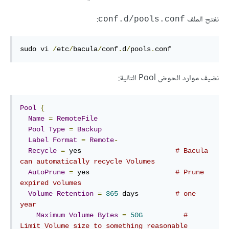
نفتح الملف
:
conf.d/pools.conf
sudo vi 
/
etc
/
bacula
/
conf
.
d
/
pools
.
conf
نضيف موارد الحوض Pool التالية:
Pool
{
Name
=
RemoteFile
Pool
Type
=
Backup
Label
Format
=
Remote
-
Recycle
=
 yes                       
# Bacula 
can automatically recycle Volumes
AutoPrune
=
 yes                     
# Prune 
expired volumes
Volume
Retention
=
365
 days         
# one 
year
Maximum
Volume
Bytes
=
50G
# 
Limit Volume size to something reasonable