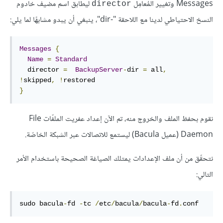
Messages وتغيير المُعامِل
ليطابق اسم مضيف خادوم
director
النسخ الاحتياطي لدينا مع اللاحقة "-dir"، ينبغي أن يبدو مشابهًا لما يلي:
Messages
{
Name
=
Standard
  director 
=
BackupServer
-
dir 
=
 all
,
!
skipped
,
!
}
نقوم بحفظ الملف والخروج منه، تم الآن إعداد عفريت الملفّات File
Daemon (عميل Bacula) ليستمع للاتصالات عبر الشبكة الخاصّة.
نتحقّق من أن ملف الإعدادات يمتلك الصياغة الصحيحة باستخدام الأمر
التالي:
sudo bacula
-
fd 
-
tc 
/
etc
/
bacula
/
bacula
-
fd
.
conf