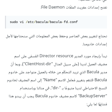
نفتح إعدادات عفريت الملفّات File Daemon:
sudo vi 
/
etc
/
bacula
/
bacula
-
fd
.
conf
نحتاج لتغيير بعض العناصر وحفظ بعض المعلومات التي سنحتاجها لأجل
إعدادات خادومنا.
نبدأ بإيجاد مورد المدير Director resource المُسمّى على اسم
مضيف العميل لدينا (على سبيل المثال "ClientHost-dir")، وبما أنّ
مدير Bacula الذي نريد التحكّم من خلاله بالعميل متواجد على خادوم
Bacula فلنقم بتغيير مُعامِل الاسم "Name" إلى اسم المضيف لخادوم
النسخ الاحتياطي لدينا متبوعًا بـ "-dir"، في مثالنا وباستخدام
"BackupServer" كاسم مضيف خادوم Bacula يجب أن يبدو هذا
مُشابِهًا لما يلي: