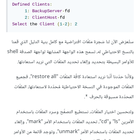
Defined
Clients
:
1
:
BackupServer
-
fd

2
:
ClientHost
-
Select
 the 
Client
(
1
-
2
):
2
ستُعرَض الآن لنا شجرة ملفّات افتراضية مع كامل بنية الدليل الذي قمنا
بالنسخ الاحتياطي له، تسمح هذه الواجهة المشابهة لواجهة الصدفة shell
للأوامر البسيطة بتحديد وإلغاء تحديد الملفّات التي نريد استعادتها.
ولأنّنا حدّدنا أنّنا نريد استعادة كافّة الملفّات "restore all"، فجميع
الملفّات الموجودة في النسخة الاحتياطيّة مُحدّدة لاستعادتها، الملفّات
المحدّدة مسبوقة بالحرف
.
*
ولتحسين اختيار الملفّات، نستطيع التصفّح وسرد الملفّات باستخدام
الأمرين "ls" و"cd"، تحديد الملفّات باستخدام الأمر "mark"، وإلغاء
تحديد الملفّات باستخدام الأمر "unmark"، وتوجد قائمة من الأوامر