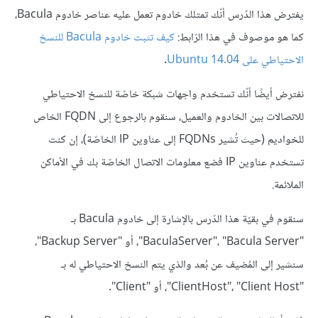
يفترض هذا الدّرس أنّك تمتلك خادوم تعمل عليه عناصر خادوم Bacula،
كما هو موصوف في هذا الرّابط:
كيف تثبت خادوم Bacula للنسخ
الاحتياطي على Ubuntu 14.04
.
نفترض أيضًا أنّك تستخدم واجهات شبكة خاصّة للنسخ الاحتياطي
للاتصالات بين الخادوم والعميل، سنقوم بالرجوع إلى FQDN الخاص
للخواديم (حيث تُشير FQDNs إلى عناوين IP الخاصّة)، إن كنت
تستخدم عناوين IP فضع معلومات الاتصال الخاصّة بك في الأماكن
الملائمة.
سنقوم في بقيّة هذا الدّرس بالإشارة إلى خادوم Bacula بـ
"BaculaServer"، "Bacula Server"، أو "Backup Server"،
سنشير إلى المُضيف عن بُعد والذي يتم النسخ الاحتياطي له بـ
"ClientHost"، "Client Host"، أو "Client".