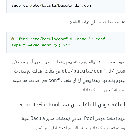
sudo vi 
/
etc
/
bacula
/
bacula
-
dir
.
conf
نضيف هذا السطر في نهاية الملف:
@|
"find /etc/bacula/conf.d -name '*.conf' -
type f -exec echo @{} \;"
نقوم بحفظ الملف والخروج منه، يُخبِر هذا السطر المدير أن يبحث في
الدليل
عن ملفّات إضافيّة للإعدادات
/etc/bacula/conf.d
ليقوم بإلحاقها، وهذا يعني أنّ أي ملف
تتم إضافته هنا سيتم
.conf
تحميله كجزء من الإعدادات.
إضافة حوض الملفات عن بعد RemoteFile Pool
نريد إضافة حوض Pool إضافي لإعدادات مدير Bacula لدينا،
وسنستخدمه لإعداد وظائف النسخ الاحتياطي عن بُعد.