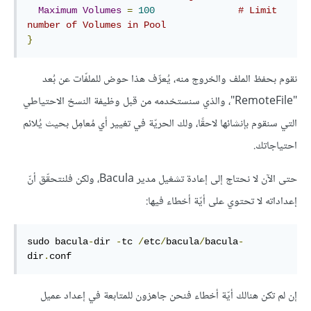
Maximum
Volumes
=
100
# Limit 
number of Volumes in Pool
}
نقوم بحفظ الملف والخروج منه، يُعرِّف هذا حوض للملفّات عن بُعد
"RemoteFile"، والذي سنستخدمه من قبل وظيفة النسخ الاحتياطي
التي سنقوم بإنشائها لاحقًا، ولك الحريّة في تغيير أي مُعامِل بحيث يُلائم
احتياجاتك.
حتى الآن لا نحتاج إلى إعادة تشغيل مدير Bacula، ولكن فلنتحقّق أنّ
إعداداته لا تحتوي على أيّة أخطاء فيها:
sudo bacula
-
dir 
-
tc 
/
etc
/
bacula
/
bacula
-
dir
.
conf
إن لم تكن هنالك أيّة أخطاء فنحن جاهزون للمتابعة في إعداد عميل