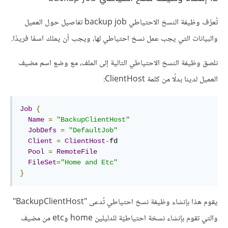
تُعرِّف وظيفة النسخ الاحتياطي backup job تفاصيل حول العميل
والبيانات التي يجب عمل نسخ احتياطي لها، ويجب أن يملك اسمًا فريدًا.
نلصق وظيفة النسخ الاحتياطي التالية إلى الملف، مع وضع اسم مضيف
العميل لدينا بدلًا من كلمة ClientHost:
Job
{
Name
=
"BackupClientHost"
JobDefs
=
"DefaultJob"
Client
=
ClientHost
-
fd

Pool
=
RemoteFile
FileSet
=
"Home and Etc"
}
يقوم هذا بإنشاء وظيفة نسخ احتياطي تُدعى "BackupClientHost"
والتي تقوم بإنشاء نسخة احتياطيّة للدليلين home وetc من مضيف