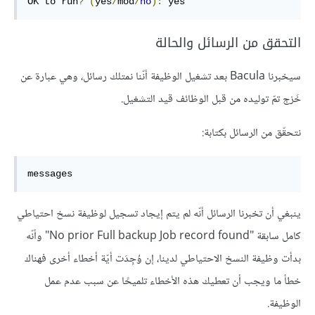
OK to run
?
(
yes
/
mod
/
no
):
 yes
التحقق من الرسائل والحالة
سيخبرنا Bacula بعد تشغيل الوظيفة أنّنا نمتلك رسائل، وهي عبارة عن
خَرْج تمّ توليده من قبل الوظائف قيد التشغيل.
نتحقّق من الرسائل بكتابة:
messages
ينبغي أن تخبرنا الرسائل أنّه لم يتم إيجاد تسجيل لوظيفة نسخ احتياطي
كامل سابقة "No prior Full backup Job record found" وأنّه
بدأت وظيفة النسخ الاحتياطي لدينا، إن وُجِدَت أيّة أخطاء أخرى فهناك
خطأ ما ويجب أن تعطيك هذه الأخطاء تلميحًا عن سبب عدم عمل
الوظيفة.