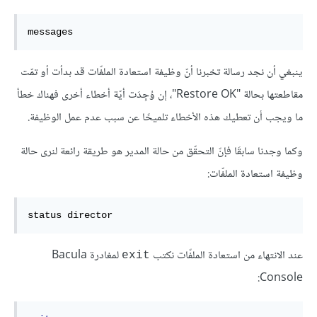
messages
ينبغي أن نجد رسالة تخبرنا أنّ وظيفة استعادة الملفّات قد بدأت أو تمّت
مقاطعتها بحالة "Restore OK"، إن وُجِدَت أيّة أخطاء أخرى فهناك خطأ
ما ويجب أن تعطيك هذه الأخطاء تلميحًا عن سبب عدم عمل الوظيفة.
وكما وجدنا سابقَا فإنّ التحقّق من حالة المدير هو طريقة رائعة لنرى حالة
وظيفة استعادة الملفّات:
status director
عند الانتهاء من استعادة الملفّات نكتب
لمغادرة Bacula
exit
Console: