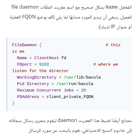
المُعامِل
بشكل صحيح مع اسم عفريت الملفّات file daemon
Name
للعميل، ينبغي أن يبدو المورد مشابهًا لما يلي (قم بوضع FQDN الفعلية
أو عنوان IP لديك):
FileDaemon
{
# this 
is me
Name
=
ClientHost
-
fd

FDport
=
9102
# where we 
listen for the director
WorkingDirectory
=
/var/
lib
/
bacula

Pid
Directory
=
/var/
run
/
bacula

Maximum
Concurrent
Jobs
=
20
FDAddress
=
}
نحتاج أيضًا لضبط هذا العفريت daemon ليقوم بتمرير رسائل سجلّاته
إلى خادوم النسخ الاحتياطي، نقوم بالبحث عن مورد الرسائل