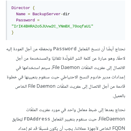
Director
{
Name
=
BackupServer
-
dir

Password
=
"IrIK4BHRA2o5JUvw2C_YNmBX_70oqfaUi"
}
نحتاج أيضًا أن ننسخ المُعامِل
ونحفظه من أجل العودة إليه
Password
لاحقًا، وهو عبارة عن كلمة السّر المُولَّدة تلقائيًّا والمستخدمة من أجل
الاتصال إلى عفريت الملفّات File Daemon، سيتم استخدامها في
إعدادات مدير خادوم النسخ الاحتياطي حيث سنقوم بتعيينها في خطوة
قادمة من أجل الاتصال إلى عفريت الملفّات File Daemon الخاص
بالعميل.
نحتاج بعدها إلى ضبط معامل واحد في مورد عفريت الملفّات
FileDaemon، حيث سنقوم بتغيير المُعامِل
ليُطابِق
FDAddress
FQDN الخاص لأجهزة عملائنا، يجب أن يكون مُسبقًا قد تم إعداد