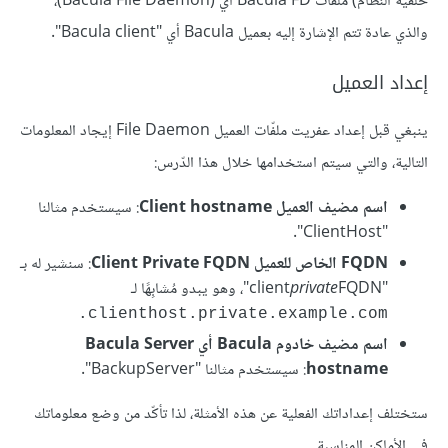
خلفيّة النظام) ملفّات Bacula FD أي (Bacula File Daemon)،
والذي عادة تتم الإشارة إليه بعميل Bacula أي "Bacula client".
إعداد العميل
ينبغي قبل إعداد عفريت ملفّات العميل File Daemon إيجاد المعلومات
التالية، والتي سيتم استخدامها خلال هذا الدّرس:
اسم مضيف العميل Client hostname
: سيستخدم مثالنا
"ClientHost".
FQDN الخاص للعميل Client Private FQDN
: سنشير له بـ
"client
FQDN"، وهو يبدو مُشابِهًا لـ
private
clienthost.private.example.com.
اسم مضيف خادوم Bacula أي Bacula Server
hostname
: سيستخدم مثالنا "BackupServer".
ستختلف إعداداتك الفعلية عن هذه الأمثلة، لذا تأكّد من وضع معلوماتك
في الأماكن المناسبة.