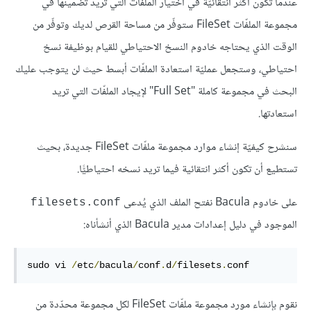
عندما تكون أكثر انتقائيّة في اختيار الملفّات التي تريد تضمينها في
مجموعة الملفّات FileSet ستوفّر من مساحة القرص لديك وتوفّر من
الوقت الذي يحتاجه خادوم النسخ الاحتياطي للقيام بوظيفة نسخ
احتياطي، وستجعل عمليّة استعادة الملفّات أبسط حيث لن يتوجب عليك
البحث في مجموعة كاملة "Full Set" لإيجاد الملفّات التي تريد
استعادتها.
سنشرح كيفيّة إنشاء موارد مجموعة ملفّات FileSet جديدة، بحيث
تستطيع أن تكون أكثر انتقائية فيما تريد نسخه احتياطيًّا.
على خادوم Bacula نفتح الملف الذي يُدعى
filesets.conf
الموجود في دليل إعدادات مدير Bacula الذي أنشأناه:
sudo vi 
/
etc
/
bacula
/
conf
.
d
/
filesets
.
conf
نقوم بإنشاء مورد مجموعة ملفّات FileSet لكل مجموعة محدّدة من