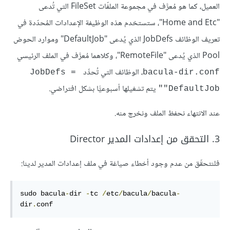
العميل، كما هو مُعرَّف في مجموعة الملفّات FileSet التي تُدعى
"Home and Etc"، ستستخدم هذه الوظيفة الإعدادات المُحدّدة في
تعريف الوظائف JobDefs الذي يُدعى "DefaultJob" وموارد الحوض
Pool الذي يُدعى "RemoteFile"، وكلاهما مُعرَّف في الملف الرئيسي
، الوظائف التي تُحدِّد
JobDefs = 
bacula-dir.conf
يتم تشغيلها أسبوعيًّا بشكل افتراضي.
"DefaultJob"
عند الانتهاء نحفظ الملف ونخرج منه.
3. التحقق من إعدادات المدير Director
فلنتحقّق من عدم وجود أخطاء صياغة في ملف إعدادات المدير لدينا:
sudo bacula
-
dir 
-
tc 
/
etc
/
bacula
/
bacula
-
dir
.
conf