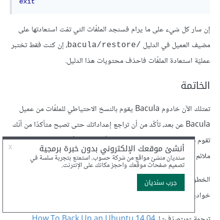
exit
إن سار كل شيء على ما يرام فسنجد الملفّات التي تمّت استعادتها على
مضيف العميل في الدليل
، إن كنت فقط تختبر
/bacula/restore
عمليّة استعادة الملفّات فاحذف محتويات هذا الدليل.
الخاتمة
تمتلك الآن خادوم Bacula يقوم بالنسخ الاحتياطي للملفّات من عميل
Bacula عن بعد، تأكّد من أن تراجع إعداداتك حتى تصبح متأكدًا من أنّك
تقوم بالنسخ الاحتياطي لمجموعة الملفّات FileSets الصحيحة، وبجدول
ملائم لاحتياجاتك.
الخطوة القادمة التي يجب فعلها هي أن تعيد الخطوات السابقة من أجل
خواديم Ubuntu الإضافية التي تريد عمل نسخ احتياطي لها.
ترجمة -وبتصرّف- لـ
How To Back Up an Ubuntu 14.04