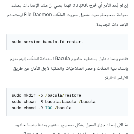
إن لم يُعد الأمر أي خَرْج output فهذا يعني أنّ ملف الإعدادات يمتلك
صياغة صحيحة، نعيد تشغيل عفريت الملفّات File Daemon ليستخدم
الإعدادات الجديدة:
sudo service bacula
-
fd restart
فلنقم بإعداد دليل يستطيع خادوم Bacula استعادة الملفّات إليه، نقوم
بإنشاء بنية الملفّات وحصر الصلاحيّات والملكيّة لأجل الأمان عن طريق
الأوامر التالية:
sudo mkdir 
-
p 
/
bacula
/
restore

sudo chown 
-
R bacula
:
bacula 
/
bacula

sudo chmod 
-
R 
700
/
bacula
تمّ الآن إعداد جهاز العميل بشكل صحيح، سنقوم بعدها بضبط خادوم