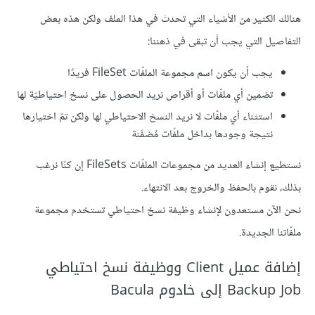
هنالك الكثير من الأشياء التي تحدث في هذا الملف ولكن هذه بعض
التفاصيل التي يجب أن تبقى في ذهننا:
يجب أن يكون اسم مجموعة الملفّات FileSet فريدًا
تضمين أي ملفّات أو أقراص نريد الحصول على نسخ احتياطيّة لها
استثناء أي ملفّات لا نريد النسخ الاحتياطي لها ولكن تمّ اختيارها
نتيجة وجودها بداخل ملفّات مُضمَّنة
نستطيع إنشاء العديد من مجموعات الملفّات FileSets إن كنّا نرغب
بذلك، نقوم بالحفظ والخروج بعد الانتهاء.
نحن الآن مستعدون لإنشاء وظيفة نسخ احتياطي تستخدم مجموعة
ملفّاتنا الجديدة.
إضافة عميل Client ووظيفة نسخ احتياطي
Backup Job إلى خادوم Bacula