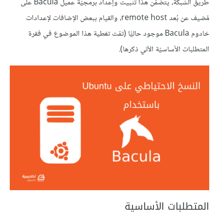
طريق الشبكة، يتضمّن هذا تثبيت وإعداد برمجيّة عميل Bacula على
مُضيف عن بُعد remote host، والقيام ببعض الإضافات لإعدادات
خادوم Bacula موجود حاليًّا (تمّت تغطية هذا الموضوع في فقرة
المتطلبات الأساسيّة الآتي ذكرها).
المتطلبات الأساسية