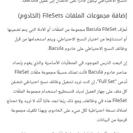
النسخ الاحتياطي ليكون قادرًا على الاتصال إلى عميل Bacula.
إضافة مجموعات الملفات FileSets (الخادوم)
تُعرِّف Bacula FileSet مجموعة من الملفّات أو الأدلة التي يتم تضمينها
أو استثناؤها من اختيار النسخ الاحتياطي، ويتم استخدامها من قبل
وظائف النسخ الاحتياطي على خادوم Bacula.
إن اتبعت الدّرس الموجود في المتطلّبات الأساسيّة والذي يقوم بإعداد
عناصر خادوم Bacula فأنت تمتلك مسبقًا مجموعة ملفّات FileSet
تُدعى "Full Set"، إن كنت تريد تشغيل وظائف نسخ احتياطي تتضمّن
كل ملف على جهاز العميل لديك فتستطيع استخدام مجموعة الملفّات
FileSet هذه في وظائفك، ومع ذلك ربّما تجد غالبًا أنّك لا تريد ولا تحتاج
امتلاك نسخة احتياطية لكل شيء على الخادوم، وبهذا تكفيك مجموعة
فرعيّة من البيانات.