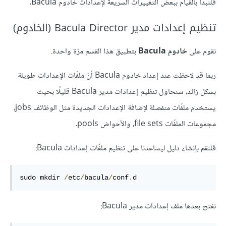
فلنبدأ بالقيام ببعض التغييرات السريعة لإعدادات خادوم Bacula.
تنظيم إعدادات مدير Bacula Director (الخادوم)
نقوم على
خادوم Bacula
بتطبيق هذا القسم مرّة واحدة.
ربما قد لاحظت عند إعداد خادوم Bacula أنّ ملفّات الإعدادات طويلة
بشكل زائد، سنحاول تنظيم إعدادات مدير Bacula قليلًا بحيث
يستخدم ملفّات منفصلة لإضافة الإعدادات الجديدة مثل الوظائف jobs،
مجموعات الملفّات file sets، والأحواض pools.
فلنقم بإنشاء دليل ليساعدنا على تنظيم ملفّات إعدادات Bacula:
sudo mkdir 
/
etc
/
bacula
/
conf
.
d
نفتح بعدها ملف إعدادات مدير Bacula: