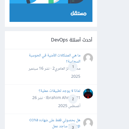
أحدث أسئلة DevOps
ما هي المشكلات الأمنية في الحوسبة
السحابية؟
1
محمد فائز العامري2 · نشر
16 سبتمبر
2025
لماذا لا يوجد تطبيقات عملية؟
Ibrahim Ahmed21 · نشر
26
2
أغسطس 2025
هل بحصولي فقط على شهاده ccna
&ccnp ساجد عمل
3