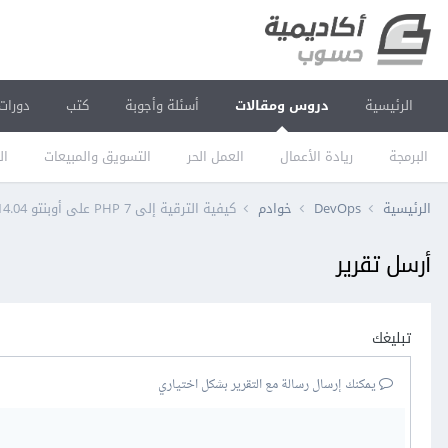
الرئيسية
دروس ومقالات
أسئلة وأجوبة
كتب
دورات
البرمجة
ريادة الأعمال
العمل الحر
التسويق والمبيعات
ال
الرئيسية
DevOps
خوادم
كيفية الترقية إلى PHP 7 على أوبنتو 14.04
أرسل تقرير
تبليغك
يمكنك إرسال رسالة مع التقرير بشكل اختياري