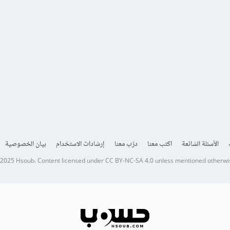
الأسئلة الشائعة
اكتب معنا
درّب معنا
إرشادات الاستخدام
بيان الخصوصية
 2025
Hsoub
.
Content licensed under
CC BY-NC-SA 4.0
unless mentioned otherwi