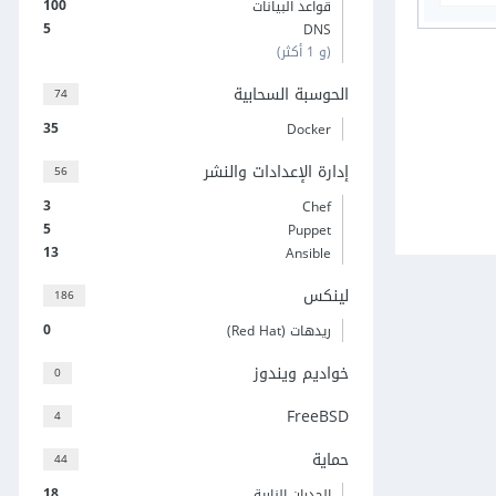
100
قواعد البيانات
5
DNS
(و 1 أكثر)
الحوسبة السحابية
74
35
Docker
إدارة الإعدادات والنشر
56
3
Chef
5
Puppet
13
Ansible
لينكس
186
0
ريدهات (Red Hat)
خواديم ويندوز
0
FreeBSD
4
حماية
44
18
الجدران النارية