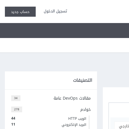
تسجيل الدخول
حساب جديد
التصنيفات
مقالات DevOps عامة
34
خوادم
278
44
الويب HTTP
11
البريد الإلكتروني
خارجي