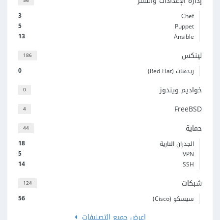
إدارة الإعدادات والنشر
56
3
Chef
5
Puppet
13
Ansible
لينكس
186
0
ريدهات (Red Hat)
خواديم ويندوز
0
FreeBSD
4
حماية
44
18
الجدران النارية
5
VPN
14
SSH
شبكات
124
56
سيسكو (Cisco)
اعرض جميع التصنيفات