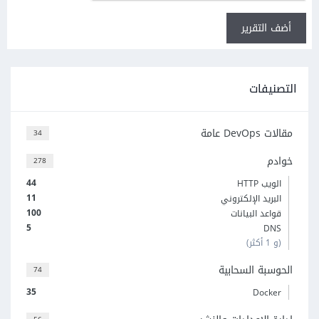
أضف التقرير
التصنيفات
مقالات DevOps عامة
34
خوادم
278
44
الويب HTTP
11
البريد الإلكتروني
100
قواعد البيانات
5
DNS
(و 1 أكثر)
الحوسبة السحابية
74
35
Docker