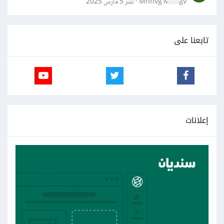
Mnnvg Mnbgv · نشر
5 مارس 2025
تابعنا على
إعلانات