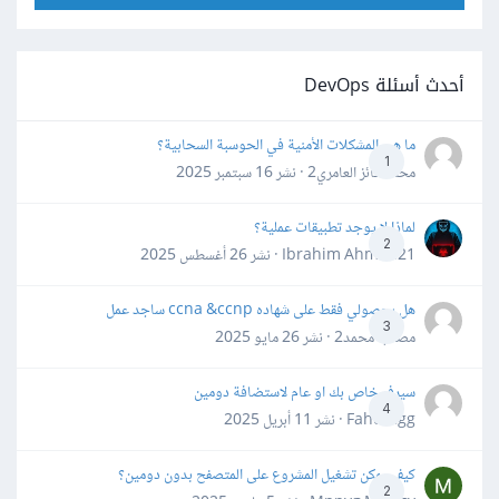
أحدث أسئلة DevOps
ما هي المشكلات الأمنية في الحوسبة السحابية؟
1
محمد فائز العامري2 · نشر
16 سبتمبر 2025
لماذا لا يوجد تطبيقات عملية؟
2
Ibrahim Ahmed21 · نشر
26 أغسطس 2025
هل بحصولي فقط على شهاده ccna &ccnp ساجد عمل
3
مصعب محمد2 · نشر
26 مايو 2025
سيرفر خاص بك او عام لاستضافة دومين
4
Fahd Ggg · نشر
11 أبريل 2025
كيف يمكن تشغيل المشروع على المتصفح بدون دومين؟
2