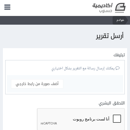
خوادم
أرسل تقرير
تبليغك
يمكنك إرسال رسالة مع التقرير بشكل اختياري
أضف صورة من رابط خارجي
التحقق البشري