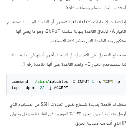
أعلاه من أجل السماح باتصالات SSH.
إذا تفطنت لإعدادات
فسترى أن القاعدة الجديدة تستخدم
iptables
الخيار
لإلحاق القاعدة بنهاية سلسلة
؛ وهو ما يعني أنها
INPUT
A-
ستكون بعد القاعدة التي تحظر كافة الاتصالات.
سنحتاج للتعديل على الأمر وإبدال القاعدة بأخرى تُدرَج في بداية الملف؛
لذا سنستخدم الخيار
ونعلم القاعدة على أنها القاعدة رقم 1:
I-
command 
=
/sbin/
iptables 
-
I INPUT 
1
-
s 
%
IP
%
-
p 
tcp 
--
dport 
22
-
j ACCEPT
ستُضاف قاعدة جديدة للسماح بقبول اتصالات SSH من المسخدِم الذي
أرسل متتالية الطرق. الجزء
الموجود في القاعدة سيُبدَل بعنوان
%IP%
IP الذي أتت منه متتالية الطرق.