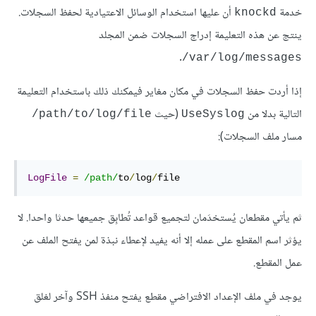
خدمة
أن عليها استخدام الوسائل الاعتيادية لحفظ السجلات.
knockd
ينتج عن هذه التعليمة إدراج السجلات ضمن المجلد
.
var/log/messages/
إذا أردت حفظ السجلات في مكان مغاير فيمكنك ذلك باستخدام التعليمة
التالية بدلا من
(حيث
path/to/log/file/
UseSyslog
مسار ملف السجلات):
LogFile
=
/path/
to
/
log
/
file
ثم يأتي مقطعان يُستخدَمان لتجميع قواعد تُطابِق جميعها حدثا واحدا. لا
يؤثر اسم المقطع على عمله إلا أنه يفيد لإعطاء نبذة لمن يفتح الملف عن
عمل المقطع.
يوجد في ملف الإعداد الافتراضي مقطع يفتح منفذ SSH وآخر لغلق