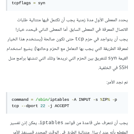
tcpflags 
=
 syn
يحدد المعطى الأول مدة زمنية يجب أن تكتمل فيها متتالية طلبات
الاتصال المعرفة في المعطى السابق. أما المعطى الثاني فيحدد خيارا
يجب أن يتواجد في حزم
حتى تكون صالحة (يستخدم هذا الخيار
tcp
لمعرفة الطريقة التي يجب بها التعامل مع الحزم وحالتها). يشيع استخدام
القيمة
للتفريق بين الحزم التي نريدها وتلك التي تنشئها برامج مثل
syn
SSH في الخلفية.
ثم نجد الأمر:
command 
=
/sbin/
iptables 
-
A INPUT 
-
s 
%
IP
%
-
p 
tcp 
--
dport 
22
-
j ACCEPT
يجب أن تتعرف على قاعدة من قواعد
. يمكن إذن تفسير
iptables
المقطع بأنه عند إرسال متتالية الطرق في الوقت المحدد فسينفذ الأمر