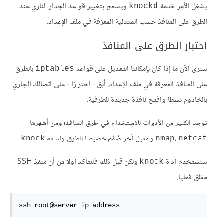
يشغل الأمر خدمة
ويسمح بتغيير قواعد الجدار الناري عند
knockd
الطرق على المنافذ حسب المتتالية المعرَّفة في ملف الإعداد.
اختبار الطرق على المنافذ
سنرى الآن ما إذا كان بإمكاننا التعديل على قواعد
بالطرق
iptables
على المنافذ المعرفة في ملف الإعداد. أبق - احترازا - على اتصالك الجاري
بالخادوم نشطا وافتح نافذة جديدة للطرفية.
توجد الكثير من الأدوات للاستخدام في طرق المنافذ؛ ومن أشهرها
،
وعميل آخر صُمِّم خصيصا للطرق واسمه
.
knock
nmap
netcat
سنستخدم أداة
ولكن قبل ذلك فلنتأكد أولا من أن منفذ SSH
knock
مغلق فعليا.
ssh root@server_ip_address