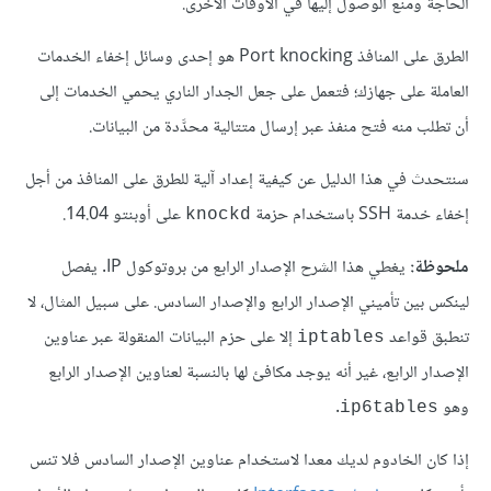
الحاجة ومنع الوصول إليها في الأوقات الأخرى.
الطرق على المنافذ Port knocking هو إحدى وسائل إخفاء الخدمات
العاملة على جهازك؛ فتعمل على جعل الجدار الناري يحمي الخدمات إلى
أن تطلب منه فتح منفذ عبر إرسال متتالية محدَّدة من البيانات.
سنتحدث في هذا الدليل عن كيفية إعداد آلية للطرق على المنافذ من أجل
إخفاء خدمة SSH باستخدام حزمة
على أوبنتو 14.04.
knockd
ملحوظة:
يغطي هذا الشرح الإصدار الرابع من بروتوكول IP. يفصل
لينكس بين تأميني الإصدار الرابع والإصدار السادس. على سبيل المثال، لا
تنطبق قواعد
إلا على حزم البيانات المنقولة عبر عناوين
iptables
الإصدار الرابع، غير أنه يوجد مكافئ لها بالنسبة لعناوين الإصدار الرابع
وهو
.
ip6tables
إذا كان الخادوم لديك معدا لاستخدام عناوين الإصدار السادس فلا تنس