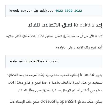
knock server_ip_address 
4022
3022
2022
إعداد Knockd لغلق الاتصالات تلقائيا
تأكدنا الآن من أن خدمة الطرق تعمل. سنغير الإعدادات لجعلها أكثر صلابة.
أعد فتح ملف الإعداد على الخادوم
sudo nano 
/
etc
/
knockd
.
conf
يتيح
إمكانية تحديد مدة زمنية يُنفَّذ أمر محدد بعد انقضائها؛
knockd
نستفيد من هذه الميزة للاكتفاء بقاعدة واحدة لفتح وإغلاق منفذ SSH؛
مما يعني أننا لن نحتاج لإرسال متتالية الطرق حتى يغلَق المنفذ.
يمكن حذف مقاطع openSSH وcloseSSH ضمن ملف الإعداد لأننا