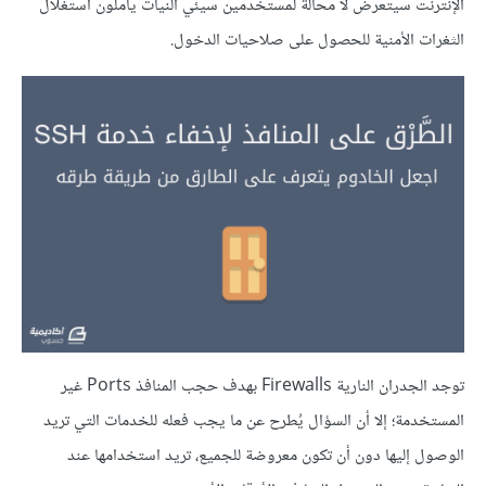
الإنترنت سيتعرض لا محالة لمستخدمين سيئي النيات يأملون استغلال
الثغرات الأمنية للحصول على صلاحيات الدخول.
توجد الجدران النارية Firewalls بهدف حجب المنافذ Ports غير
المستخدمة؛ إلا أن السؤال يُطرح عن ما يجب فعله للخدمات التي تريد
الوصول إليها دون أن تكون معروضة للجميع، تريد استخدامها عند