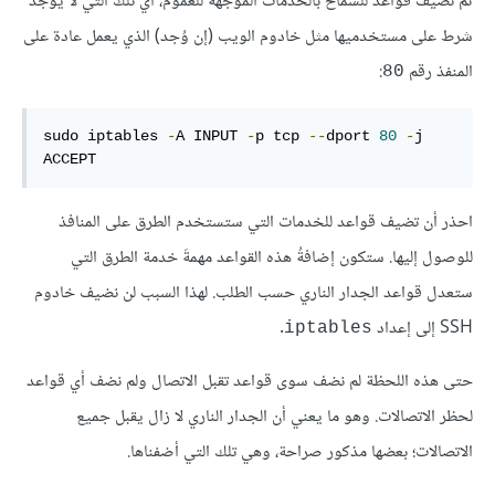
ثم نضيف قواعد للسماح بالخدمات الموجهة للعموم، أي تلك التي لا يوجد
شرط على مستخدميها مثل خادوم الويب (إن وُجد) الذي يعمل عادة على
المنفذ رقم
:
80
sudo iptables 
-
A INPUT 
-
p tcp 
--
dport 
80
-
j 
ACCEPT
احذر أن تضيف قواعد للخدمات التي ستستخدم الطرق على المنافذ
للوصول إليها. ستكون إضافةُ هذه القواعد مهمةَ خدمة الطرق التي
ستعدل قواعد الجدار الناري حسب الطلب. لهذا السبب لن نضيف خادوم
SSH إلى إعداد
.
iptables
حتى هذه اللحظة لم نضف سوى قواعد تقبل الاتصال ولم نضف أي قواعد
لحظر الاتصالات. وهو ما يعني أن الجدار الناري لا زال يقبل جميع
الاتصالات؛ بعضها مذكور صراحة، وهي تلك التي أضفناها.