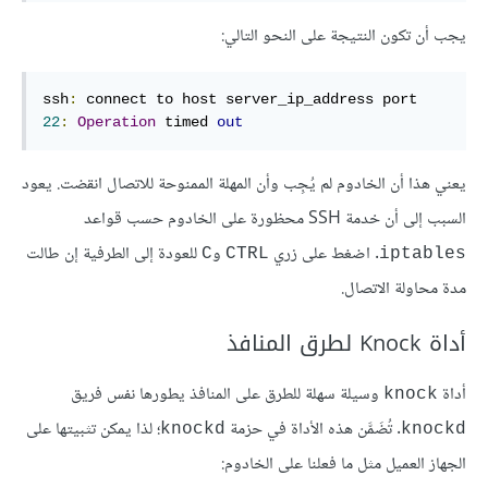
يجب أن تكون النتيجة على النحو التالي:
ssh
:
 connect to host server_ip_address port 
22
:
Operation
 timed 
out
يعني هذا أن الخادوم لم يُجِب وأن المهلة الممنوحة للاتصال انقضت. يعود
السبب إلى أن خدمة SSH محظورة على الخادوم حسب قواعد
. اضغط على زري
و
للعودة إلى الطرفية إن طالت
C
CTRL
iptables
مدة محاولة الاتصال.
أداة Knock لطرق المنافذ
أداة
وسيلة سهلة للطرق على المنافذ يطورها نفس فريق
knock
. تُضَمَّن هذه الأداة في حزمة
؛ لذا يمكن تثبيتها على
knockd
knockd
الجهاز العميل مثل ما فعلنا على الخادوم: