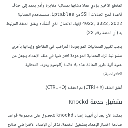
المقطع الأخير يؤدي عملا مشابها بمتتالية مغايرة وأمر يعمد إلى حذف
قاعدة فتح اتصالات SSH من
. سنستخدم المتتالية
iptables
لإنهاء الاتصال الذي أنشأناه وغلق المنفذ المرتبط
4022,3022,2022
به (أي المنفذ رقم
).
22
يجب تغيير المتتاليات الموجودة افتراضيا في المقاطع وإبدالها بأخرى
عشوائية. ترك المتتالية الموجودة افتراضيا في ملف الإعداد يجعل من
تنفيذ آلية طرق المنافذ هذه بلا فائدة (الجميع يعرف المتتالية
الافتراضية).
أغلق الملف (CTRl + X) ثم احفظه (CTRL +O).
تشغيل خدمة Knockd
يمكننا الآن بعد أن أنهينا إعداد
للحصول على مجموعة قواعد
knockd
صالحة اختبارُ الإعداد بتشغيل الخدمة. تذكر أن الإعداد الافتراضي صالح