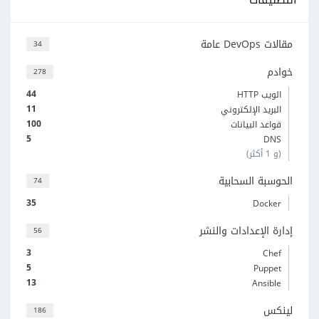
مقالات DevOps عامة
34
خوادم
278
44
الويب HTTP
11
البريد الإلكتروني
100
قواعد البيانات
5
DNS
(و 1 أكثر)
الحوسبة السحابية
74
35
Docker
إدارة الإعدادات والنشر
56
3
Chef
5
Puppet
13
Ansible
لينكس
186