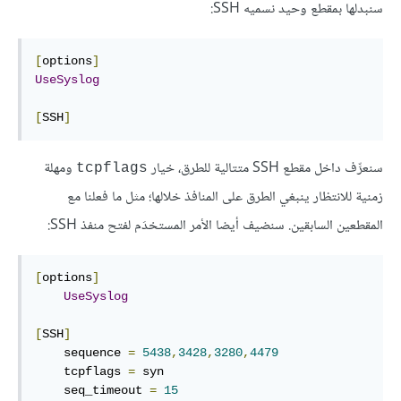
سنبدلها بمقطع وحيد نسميه SSH:
[
options
]
UseSyslog
[
SSH
]
سنعرِّف داخل مقطع SSH متتالية للطرق، خيار
ومهلة
tcpflags
زمنية للانتظار ينبغي الطرق على المنافذ خلالها؛ مثل ما فعلنا مع
المقطعين السابقين. سنضيف أيضا الأمر المستخدَم لفتح منفذ SSH:
[
options
]
UseSyslog
[
SSH
]
    sequence 
=
5438
,
3428
,
3280
,
4479
    tcpflags 
=
 syn

    seq_timeout 
=
15