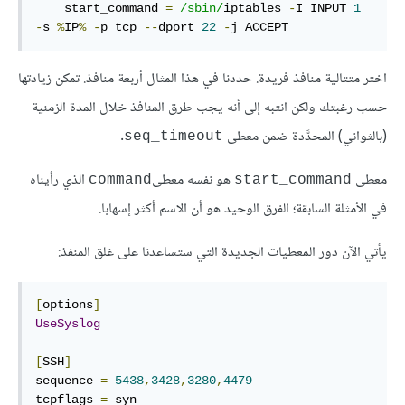
    start_command 
=
/sbin/
iptables 
-
I INPUT 
1
-
s 
%
IP
%
-
p tcp 
--
dport 
22
-
j ACCEPT
اختر متتالية منافذ فريدة. حددنا في هذا المثال أربعة منافذ. تمكن زيادتها
حسب رغبتك ولكن انتبه إلى أنه يجب طرق المنافذ خلال المدة الزمنية
(بالثواني) المحدَّدة ضمن معطى
.
seq_timeout
معطى
هو نفسه معطى
الذي رأيناه
command
start_command
في الأمثلة السابقة؛ الفرق الوحيد هو أن الاسم أكثر إسهابا.
يأتي الآن دور المعطيات الجديدة التي ستساعدنا على غلق المنفذ:
[
options
]
UseSyslog
[
SSH
]
sequence 
=
5438
,
3428
,
3280
,
4479
tcpflags 
=
 syn
