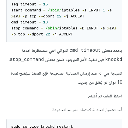
seq_timeout 
=
15
start_command 
=
/sbin/
iptables 
-
I INPUT 
1
-
s 
%
IP
%
-
p tcp 
--
dport 
22
-
j ACCEPT

cmd_timeout 
=
10
stop_command 
=
/sbin/
iptables 
-
D INPUT 
-
s 
%
IP
%
-
p tcp 
--
dport 
22
-
j ACCEPT
يحدد معطى
الثواني التي ستنتظرها خدمة
cmd_timeout
قبل تنفيذ الأمر الموجود ضمن معطى
.
stop_command
knockd
النتيجة هي أنه عند إرسال المتتالية الصحيحة فإن المنفذ سيُفتح لمدة
10 ثوان ثم يُغلق من جديد.
احفظ الملف ثم أغلقه.
أعد تشغيل الخدمة لاعتماد القواعد الجديدة:
sudo service knockd restart