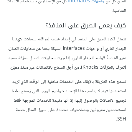
تأمين كل من
واجهات Interfaces
كل من الإصدارين باستخدام الأدوات
المناسبة.
كيف يعمل الطرق على المنافذ؟
تتمثل فكرة الطرق على المنفذ في إعداد خدمة لمراقبة سجلات Logs
الجدار الناري أو واجهات Interfaces الشبكة بحثا عن محاولات اتصال.
تغير الخدمةُ قواعدَ الجدار الناري، إذا جرت محاولات اتصال معرَّفة مسبقا
(تعرف بالطرْقات Knocks)، من أجل السماح بالاتصالات عبر منفذ معيَّن.
تسمح هذه الطريقة بالإبقاء على الخدمات مخفية إلى الوقت الذي تريد
استخدمها فيه. لا يناسب هذا الإعداد خواديم الويب التي يُسمَح عادة
لجميع الاتصالات بالوصول إليها؛ إلا أنها مفيدة للخدمات الموجهة فقط
لمستخدمين معروفين وبصلاحيات محددة، على سبيل المثال خدمة
SSH.