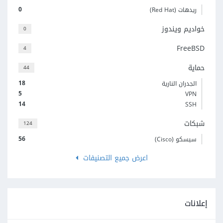
0
ريدهات (Red Hat)
خواديم ويندوز
0
FreeBSD
4
حماية
44
18
الجدران النارية
5
VPN
14
SSH
شبكات
124
56
سيسكو (Cisco)
اعرض جميع التصنيفات
إعلانات