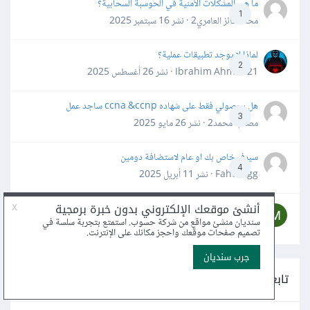
ما هي المشكلات الأمنية في الحوسبة السحابية؟
1
محمد فائز العامري2 · نشر
16 سبتمبر 2025
لماذا لا يوجد تطبيقات عملية؟
2
Ibrahim Ahmed21 · نشر
26 أغسطس 2025
هل بحصولي فقط على شهاده ccna &ccnp ساجد عمل
3
مصعب محمد2 · نشر
26 مايو 2025
سيرفر خاص بك او عام لاستضافة دومين
4
Fahd Ggg · نشر
11 أبريل 2025
كيف يمكن تشغيل المشروع على المتصفح بدون دومين؟
2
Mnnvg Mnbgv · نشر
5 مارس 2025
تابعنا على