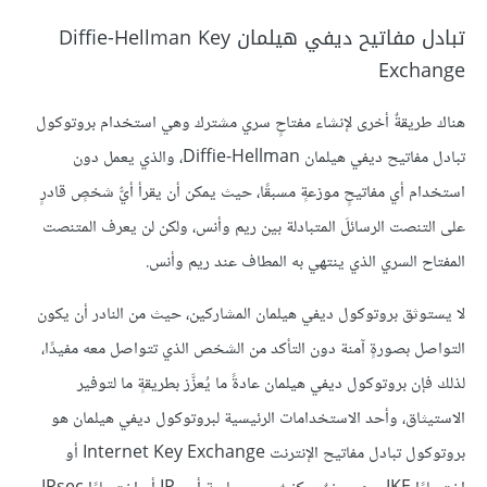
تبادل مفاتيح ديفي هيلمان Diffie-Hellman Key
Exchange
هناك طريقةٌ أخرى لإنشاء مفتاحٍ سري مشترك وهي استخدام بروتوكول
تبادل مفاتيح ديفي هيلمان Diffie-Hellman، والذي يعمل دون
استخدام أي مفاتيحٍ موزعةٍ مسبقًا، حيث يمكن أن يقرأ أيُّ شخصٍ قادرٍ
على التنصت الرسائلَ المتبادلة بين ريم وأنس، ولكن لن يعرف المتنصت
المفتاح السري الذي ينتهي به المطاف عند ريم وأنس.
لا يستوثق بروتوكول ديفي هيلمان المشاركين، حيث من النادر أن يكون
التواصل بصورةٍ آمنة دون التأكد من الشخص الذي تتواصل معه مفيدًا،
لذلك فإن بروتوكول ديفي هيلمان عادةً ما يُعزَّز بطريقةٍ ما لتوفير
الاستيثاق، وأحد الاستخدامات الرئيسية لبروتوكول ديفي هيلمان هو
بروتوكول تبادل مفاتيح الإنترنت Internet Key Exchange أو