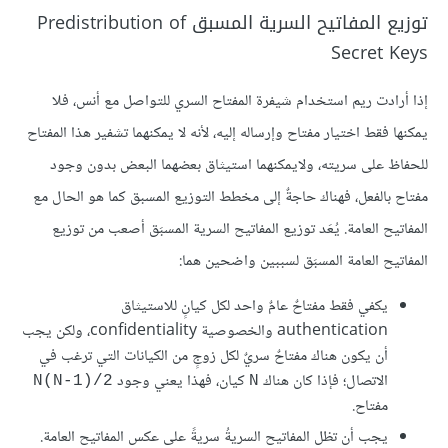
توزيع المفاتيح السرية المسبق Predistribution of
Secret Keys
إذا أرادت ريم استخدام شيفرة المفتاح السري للتواصل مع أنس، فلا
يمكنها فقط اختيار مفتاح وإرساله إليه، لأنه لا يمكنهما تشفير هذا المفتاح
للحفاظ على سريته، ولايمكنهما استيثاق بعضهما البعض بدون وجود
مفتاح بالفعل، فهناك حاجةٌ إلى مخطط التوزيع المسبق كما هو الحال مع
المفاتيح العامة. يُعَد توزيع المفاتيح السرية المسبَق أصعب من توزيع
المفاتيح العامة المسبَق لسببين واضحين هما:
يكفي فقط مفتاحٌ عامٌ واحد لكل كيانٍ للاستيثاق
authentication والخصوصية confidentiality، ولكن يجب
أن يكون هناك مفتاحٌ سريٌ لكل زوجٍ من الكيانات التي ترغب في
الاتصال؛ فإذا كان هناك
كيان، فهذا يعني وجود
N(N-1)/2
N
مفتاح.
يجب أن تظل المفاتيح السريةُ سريةً على عكس المفاتيح العامة.