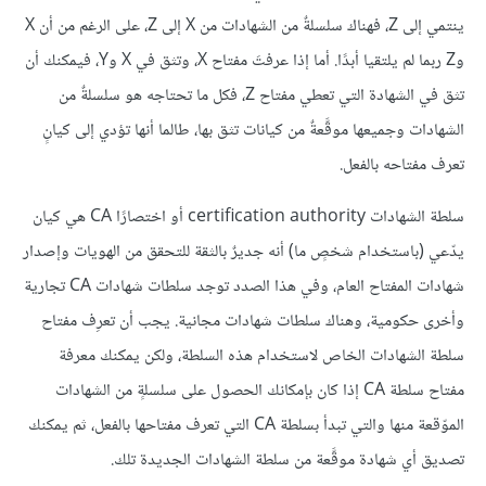
ينتمي إلى Z، فهناك سلسلةٌ من الشهادات من X إلى Z، على الرغم من أن X
وZ ربما لم يلتقيا أبدًا. أما إذا عرفتَ مفتاح X، وتثق في X وY، فيمكنك أن
تثق في الشهادة التي تعطي مفتاح Z، فكل ما تحتاجه هو سلسلةٌ من
الشهادات وجميعها موقَّعةٌ من كيانات تثق بها، طالما أنها تؤدي إلى كيانٍ
تعرف مفتاحه بالفعل.
سلطة الشهادات certification authority أو اختصارًا CA هي كيان
يدّعي (باستخدام شخصٍ ما) أنه جديرٌ بالثقة للتحقق من الهويات وإصدار
شهادات المفتاح العام، وفي هذا الصدد توجد سلطات شهادات CA تجارية
وأخرى حكومية، وهناك سلطات شهادات مجانية. يجب أن تعرِف مفتاح
سلطة الشهادات الخاص لاستخدام هذه السلطة، ولكن يمكنك معرفة
مفتاح سلطة CA إذا كان بإمكانك الحصول على سلسلةٍ من الشهادات
الموّقعة منها والتي تبدأ بسلطة CA التي تعرف مفتاحها بالفعل، ثم يمكنك
تصديق أي شهادة موقَّعة من سلطة الشهادات الجديدة تلك.