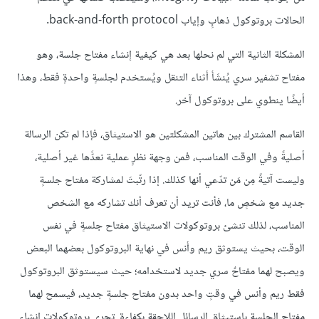
الحالات بروتوكول ذهابٍ وإياب back-and-forth protocol.
المشكلة الثانية التي لم نحلها بعد هي كيفية إنشاء مفتاح جلسة، وهو
مفتاح تشفير سري يُنشَأ أثناء التنقل ويُستخدم لجلسةٍ واحدةٍ فقط، وهذا
أيضًا ينطوي على بروتوكول آخر.
القاسم المشترك بين هاتين المشكلتين هو الاستيثاق، فإذا لم تكن الرسالة
أصليةً وفي الوقت المناسب، فمن وجهة نظرٍ عملية نعدًّها غير أصلية،
وليست آتيةً مِن مَن تدّعي أنها كذلك. إذا رتّبتَ لمشاركة مفتاح جلسةٍ
جديد مع شخصٍ ما، فأنت تريد أن تعرف أنك تشاركه مع الشخص
المناسب، لذلك تنشئ بروتوكولات الاستيثاق مفتاح جلسةٍ في نفس
الوقت، بحيث يستوثق ريم وأنس في نهاية البروتوكول بعضهما البعض
ويصبح لهما مفتاحٌ سري جديد لاستخدامه؛ حيث سيستوثق البروتوكول
فقط ريم وأنس في وقتٍ واحد بدون مفتاح جلسةٍ جديد، فيسمح لهما
مفتاح الجلسة باستيثاق الرسائل اللاحقة بكفاءة. تجري بروتوكولات إنشاء