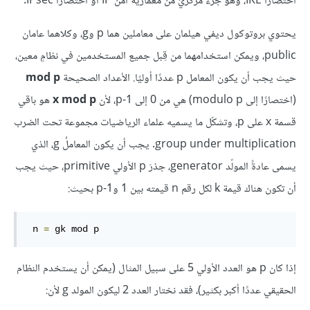
اختصارًا IKE، وهو جزءٌ مركزيٌ من معمارية أمن IP أو اختصارًا IPsec.
يحتوي بروتوكول ديفي هيلمان على معاملين هما p وg، وكلاهما عامان
public، ويمكن استخدامهما من قِبل جميع المستخدمين في نظامٍ معين،
حيث يجب أن يكون المعامل p عددًا أوليًا. الأعداد الصحيحة
mod p
(اختصارًا إلى modulo p) هي من 0 إلى p-1، لأن
x mod p
هو باقي
قسمة x على p، وتشكّل ما يسميه علماء الرياضيات مجموعة تحت الضرب
group under multiplication. يجب أن يكون المعاملُ g، الذي
يسمى عادةً المولّد generator، جذرَ p الأولي primitive، حيث يجب
أن تكون هناك قيمة k لكل رقم n قيمته بين 1 وp-1 بحيث:
 n 
=
 gk mod p
إذا كان p هو العدد الأولي 5 على سبيل المثال (يمكن أن يستخدم النظام
الحقيقي عددًا أكبر بكثير)، فقد نختار العدد 2 ليكون المولد g لأن: