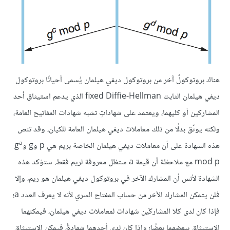
هناك بروتوكولٌ آخر من بروتوكول ديفي هيلمان يُسمى أحيانًا بروتوكول
ديفي هيلمان الثابت fixed Diffie-Hellman الذي يدعم استيثاق أحد
المشاركين أو كليهما، ويعتمد على شهاداتٍ تشبه شهادات المفاتيح العامة،
ولكنه يوثّق بدلًا من ذلك معاملات ديفي هيلمان العامة للكيان، وقد تنص
a
هذه الشهادة على أن معاملات ديفي هيلمان الخاصة بريم هي p وg وg
mod p مع ملاحظة أن قيمة a ستظل معروفة لريم فقط. ستؤكد هذه
الشهادة لأنس أن المشارك الآخر في بروتوكول ديفي هيلمان هو ريم، وإلا
فلن يتمكن المشارك الآخر من حساب المفتاح السري لأنه لا يعرف العدد a؛
فإذا كان لدى كلا المشاركَين شهادات لمعاملات ديفي هيلمان، فيمكنهما
الاستيثاق ببعضهما بعضًا؛ وإذا كان لدى أحدهما شهادةً، فيمكن الاستيثاق