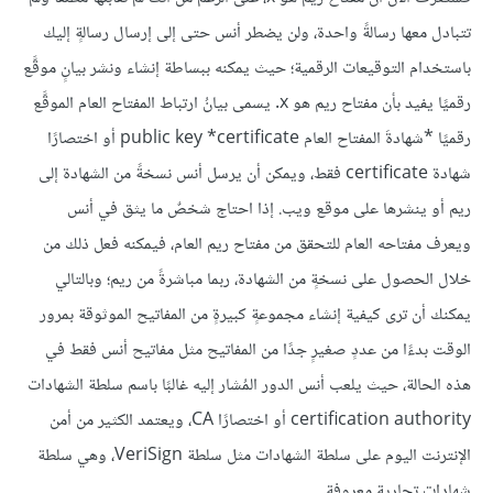
تتبادل معها رسالةً واحدة، ولن يضطر أنس حتى إلى إرسال رسالةٍ إليك
باستخدام التوقيعات الرقمية؛ حيث يمكنه ببساطة إنشاء ونشر بيانٍ موقَّع
رقميًا يفيد بأن مفتاح ريم هو x. يسمى بيانُ ارتباط المفتاح العام الموقَّع
رقميًا *شهادةَ المفتاح العام public key *certificate أو اختصارًا
شهادة certificate فقط، ويمكن أن يرسل أنس نسخةً من الشهادة إلى
ريم أو ينشرها على موقع ويب. إذا احتاج شخصٌ ما يثق في أنس
ويعرف مفتاحه العام للتحقق من مفتاح ريم العام، فيمكنه فعل ذلك من
خلال الحصول على نسخةٍ من الشهادة، ربما مباشرةً من ريم؛ وبالتالي
يمكنك أن ترى كيفية إنشاء مجموعةٍ كبيرةٍ من المفاتيح الموثوقة بمرور
الوقت بدءًا من عددٍ صغيرٍ جدًا من المفاتيح مثل مفاتيح أنس فقط في
هذه الحالة، حيث يلعب أنس الدور المُشار إليه غالبًا باسم سلطة الشهادات
certification authority أو اختصارًا CA، ويعتمد الكثير من أمن
الإنترنت اليوم على سلطة الشهادات مثل سلطة VeriSign، وهي سلطة
شهادات تجارية معروفة.