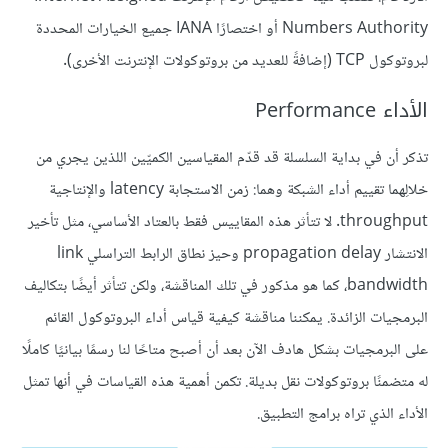
Numbers Authority أو اختصارًا IANA جميع الخيارات المحددة
لبروتوكول TCP (إضافةً للعديد من بروتوكولات الإنترنت الأخرى).
الأداء Performance
تذكر أن في بداية السلسلة قد قدّم المقياسين الكميّين اللذين يجري من
خلالِهما تقييم أداء الشبكة وهما: زمن الاستجابة latency والإنتاجية
throughput. لا تتأثر هذه المقاييس فقط بالعتاد الأساسي، مثل تأخير
الانتشار propagation delay وحيز نطاق الرابط التراسلي link
bandwidth، كما هو مذكور في تلك المناقشة، ولكن تتأثر أيضًا بتكاليف
البرمجيات الزائدة. يمكننا مناقشة كيفية قياس أداء البروتوكول القائم
على البرمجيات بشكل هادف الآن بعد أن أصبح متاحًا لنا رسمًا بيانيًا كاملًا
له متضمنًا بروتوكولات نقل بديلة. تكمن أهمية هذه القياسات في أنها تمثل
الأداء الذي تراه برامج التطبيق.