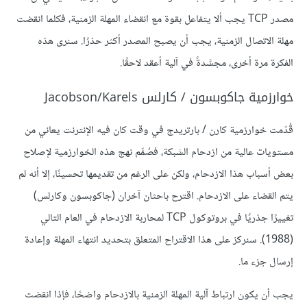
مصدر TCP يجب ألا يتفاعل بقوة مع انقضاء المهلة الزمنية، فكلما انقضت
مهلة الاتصال الزمنية، يجب أن يصبح المصدر أكثر حذرًا. سنرى هذه
الفكرة مرة أخرى، مجسَّدةً في آلية أعقد لاحقًا.
خوارزمية جاكوبسون / كارلس Jacobson/Karels
قُدّمت خوارزمية كارن / بارتريدج في وقت كان فيه الإنترنت يعاني من
مستويات عالية من ازدحام الشبكة، فصُمِّم نهج هذه الخوارزمية لإصلاح
بعض أسباب هذا الازدحام، ولكن على الرغم من تقديمها تحسينًا، إلا أنه لم
يتم القضاء على الازدحام. اقترح باحثان آخران (جاكوبسون وكارلس)
تغييرًا جذريًا في بروتوكول TCP لمحاربة الازدحام في العام التالي
(1988). سنركز على هذا الاقتراح المتعلق بتحديد انتهاء المهلة وإعادة
إرسال جزء ما.
يجب أن يكون ارتباط آلية المهلة الزمنية بالازدحام واضحًا، فإذا انقضت