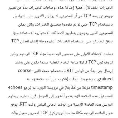
الخيارات المُضافة). أهمية إضافة هذه الإضافات كخيارات بدلًا من تغيير
جوهر ترويسة TCP هو أن المضيفين لا يزالون قادرين على التواصل
باستخدام TCP حتى لو لم يقوموا بتطبيق الخيارات، ولكن يمكن
للمضيفين الذين يقومون بتطبيق الإضافات الاختيارية الاستفادة منها.
يتفق الجانبان على استخدام الخيارات أثناء مرحلة إنشاء اتصال TCP.
تساعد الإضافة الأولى على تحسين آلية ضبط مهلة TCP الزمنية. يمكن
لبروتوكول TCP قراءة ساعة النظام الفعلية عندما يكون على وشك
إرسال جزء بدلًا من قياس RTT باستخدام حدث قاسٍ coarse-
grained، ووضع هذا الوقت (فكر به على أنه علامة زمنية
timestamp مؤلفة من 32 بتًا) في ترويسة الجزء، ثم يُرجِع echoes
المستقبل هذه العلامة الزمنية مرةً أخرى إلى المرسل في إشعاره، ويطرح
المرسل هذه العلامة الزمنية من الوقت الحالي لقياس وقت RTT. يوفر
خيار العلامة الزمنية مكانًا مناسبًا لبروتوكول TCP لتخزين سجل وقت