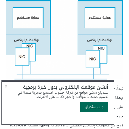
نبدأ، كما ينبغي لأي تقرير لنتائج التجارب، بوصف طريقتنا التجريبية.
وهذا يشمل الجهاز المستخدم في التجارب، حيث تحتوي كل محطة عمل
على زوج من معالجات Xeon لوحدة المعالجة المركزية بتردد 2.4
جيجاهرتز والتي تعمل بنظام لينوكس في هذه الحالة. يجري استخدام
زوج من محوّلات إيثرنت، المسمَّى NIC بطاقة واجهة الشبكة network