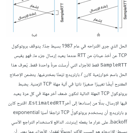
الحل الذي جرى اقتراحه في عام 1987 بسيط جدًا: يتوقف بروتوكول
TCP عن أخذ عيناتٍ من RTT عندما يعيد إرسال جزء ما، فهو يقيس
فقط للأجزاء التي أُرسلت مرةً واحدة فقط. يُعرف هذا
SampleRTT
الحل باسم خوارزمية كارن / بارتريدج تيّمنًا بمخترعَيها. يتضمن الإصلاح
المقترح أيضًا تغييرًا صغيرًا ثانيًا في آلية مهلة TCP الزمنية. يضبط
بروتوكول TCP المهلة التالية لتكون ضعف آخر مهلة في كل مرة يعيد
فيها الإرسال، بدلًا من إسنادها إلى آخر
. اقترح كارن
EstimatedRTT
و بارتريدج أن يستخدم بروتوكولُ TCP تراجعًا أسيًا exponential
backoff، على غرار ما يفعله إيثرنت. الدافع لاستخدام التراجع الأسي
بسيط: الازدحام هو السبب الأكثر احتمالًا لفقدان الأجزاء، مما يعني أن