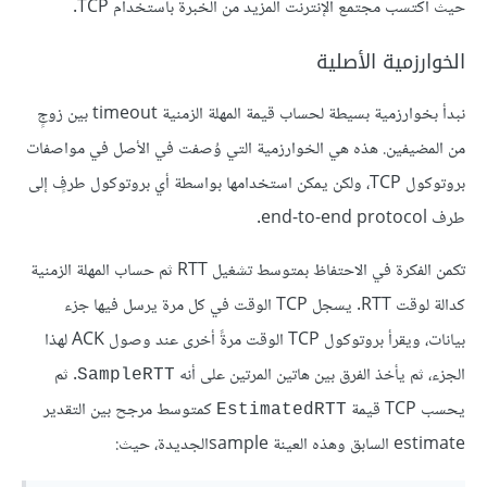
حيث اكتسب مجتمع الإنترنت المزيد من الخبرة باستخدام TCP.
الخوارزمية الأصلية
نبدأ بخوارزمية بسيطة لحساب قيمة المهلة الزمنية timeout بين زوجٍ
من المضيفين. هذه هي الخوارزمية التي وُصفت في الأصل في مواصفات
بروتوكول TCP، ولكن يمكن استخدامها بواسطة أي بروتوكول طرفٍ إلى
طرف end-to-end protocol.
تكمن الفكرة في الاحتفاظ بمتوسط تشغيل RTT ثم حساب المهلة الزمنية
كدالة لوقت RTT. يسجل TCP الوقت في كل مرة يرسل فيها جزء
بيانات، ويقرأ بروتوكول TCP الوقت مرةً أخرى عند وصول ACK لهذا
الجزء، ثم يأخذ الفرق بين هاتين المرتين على أنه
. ثم
SampleRTT
يحسب TCP قيمة
كمتوسط مرجح بين التقدير
EstimatedRTT
estimate السابق وهذه العينة sampleالجديدة، حيث: