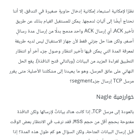
نظرًا لإمكانية استبعاد إمكانية إدخال حاويةٍ صغيرة في التدفق، إلا أننا
نحتاج أيضًا إلى آلياتٍ لدمجها. يمكن للمستقبل القيام بذلك عن طريق
تأخير ACK، أي إرسال ACK واحد مدمج بدلًا من إرسال عدة رسائلٍ
أصغر، ولكن هذا حل جزئي فقط لأن جهاز الاستقبال ليس لديه طريقة
لمعرفة المدة التي يمكن فيها تأخير انتظار وصول جزء آخر أو انتظار
التطبيق لقراءة المزيد من البيانات (وبالتالي فتح النافذة). يقع الحل
النهائي على عاتق المرسل، وهو ما يعيدنا إلى مشكلتنا الأصلية: متى يقرر
مرسل TCP إرسال جزءsegment؟
خوارزمية Nagle
بالعودة إلى مرسل TCP، إذا كانت هناك بياناتٌ لإرسالها ولكن النافذة
مفتوحة بحجمٍ أقل من حجم
، فقد نرغب في الانتظار بعض الوقت
MSS
قبل إرسال البيانات المتاحة، ولكن السؤال هو كم طول هذه المدة؟ إذا