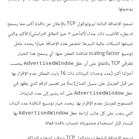
بوصولها.
تسمح الإضافة الثالثة لبروتوكول TCP بالإعلان عن نافذةٍ أكبر، مما يسمح
له بملء الأنابيب ذات جداء (التأخير × حيز النطاق التراسلي) الأكبر والتي
تتيحها الشبكات عالية السرعة. تتضمن هذه الإضافة خيارًا يحدد عامل
توسيع scaling factor للنافذة المعلن عنها. أي يسمح هذا الخيار
لطرفي TCP بالاتفاق على أن حقل
يحسب
AdvertisedWindow
أجزاءًا أكبر (عدد وحدات البيانات ذات 16 بايت الممكن عدم الإقرار بها
من قبل المرسل على سبيل المثال) بدلًا من تفسير الرقم الذي يظهر في
حقل
على أنه يشير إلى عدد البايتات
AdvertisedWindow
المسموح للمرسل بعدم الإقرار بها. يحدد خيار توسيع النافذة عدد البتات
التي يجب على كل جانبٍ إزاحة حقل
بها
AdvertisedWindow
لليسار قبل استخدام محتوياته لحساب نافذة فعالة.
تسمح الإضافة الرابعة لبروتوكول TCP بتوفير إشعاره التراكمي