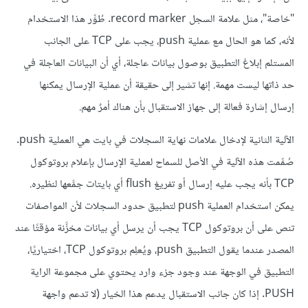
"خاصة"، مثل علامة السجل record marker. طُوِّر هذا الاستخدام
لأنه، كما هو الحال مع عملية push، يجب على TCP على الجانب
المستلم إبلاغ التطبيق بوصول بيانات عاجلة، أي أن البيانات العاجلة في
حد ذاتها ليست مهمة. إنها تشير إلى حقيقة أن عملية الإرسال يمكنها
إرسال إشارة فعالة إلى جهاز الاستقبال بأن هناك أمرٌ مهم.
الآلية الثانية لإدخال علامات نهاية السجلات في بايت هي العملية push.
صُمِّمت هذه الآلية في الأصل للسماح لعملية الإرسال بإعلام بروتوكول
TCP بأنه يجب عليه إرسال أو تفريغ flush أي بايتات جمَّعها لنظيره.
يمكن استخدام العملية push لتطبيق حدود السجلات لأن المواصفات
تنص على أن بروتوكول TCP يجب أن يرسل أي بيانات مخزَّنة مؤقتًا عند
المصدر عندما يقول التطبيق push، ويُعلِم بروتوكول TCP، اختياريًا،
التطبيق في الوجهة عند وجود جزء وارد يحتوي على مجموعة الراية
PUSH. إذا كان جانب الاستقبال يدعم هذا الخيار (لا تدعم واجهة