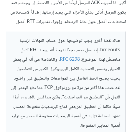
أكبر. إذا أخبرت ACK المرسلَ أيضًا عن الأجزاء اللاحقة، إن وجدت، فقد
يكون المرسل أذكى بشأن الأجزاء التي يعيد إرسالها، إضافةً لاستخلاص
استنتاجات أفضل حول حالة الازدحام، وإجراء تقديرات RTT أفضل.
هناك نقطة أخرى يجب توضيحها حول حساب المُهلات الزمنية
timeouts. إنه عمل صعب جدًا لدرجة أنه يوجد RFC كامل
مخصصٌ لهذا الموضوع:
RFC 6298
. والخلاصة هي أنه في بعض
الأحيان يتضمن التحديد الكامل للبروتوكول الكثير من التفاصيل
بحيث يصبح الخط الفاصل بين المواصفات والتطبيق غير واضح.
لقد حدث هذا أكثر من مرة مع بروتوكول TCP، مما دفع البعض إلى
القول بأن "التطبيق هو المواصفات". ولكن هذا ليس بالضرورة أمرًا
سيئًا طالما أن التطبيق المرجعي مُتاح كبرمجياتٍ مفتوحة المصدر.
تشهد الصناعة تزايد في أهمية البرمجيات مفتوحة المصدر مع تزايد
أهمية المعايير المفتوحة.