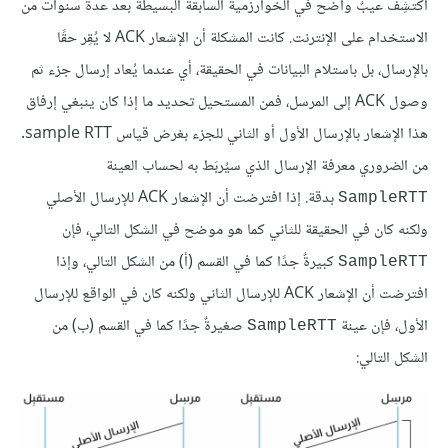
اُكتشِف عيبٌ واضح في الخوارزمية السابقة البسيطة بعد عدة سنوات من
الاستخدام على الإنترنت. كانت المشكلة أن الإشعار ACK لا يُقِر حقًا
بالإرسال، بل باستلام البيانات في الحقيقة، أي عندما يُعاد إرسال جزء ثم
وصول ACK إلى المرسل، فمن المستحيل تحديد ما إذا كان ينبغي إرفاق
هذا الإشعار بالإرسال الأول أو الثاني للجزء بغرض قياس sample RTT.
من الضروري معرفة الإرسال الذي سيُربَط به لحساب العينة
بدقة. إذا افترضت أن الإشعار ACK للإرسال الأصلي
SampleRTT
ولكنه كان في الحقيقة للثاني كما هو موضح في الشكل التالي، فإن
كبيرةٌ جدًا كما في القسم (أ) من الشكل التالي، وإذا
SampleRTT
افترضت أن الإشعار ACK للإرسال الثاني ولكنه كان في الواقع للإرسال
الأول، فإن عينة
صغيرةٌ جدًا كما في القسم (ب) من
SampleRTT
الشكل التالي: