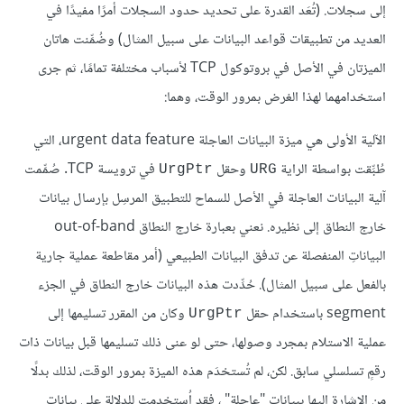
إلى سجلات. (تُعَد القدرة على تحديد حدود السجلات أمرًا مفيدًا في
العديد من تطبيقات قواعد البيانات على سبيل المثال) وضُمِّنت هاتان
الميزتان في الأصل في بروتوكول TCP لأسباب مختلفة تمامًا، ثم جرى
استخدامهما لهذا الغرض بمرور الوقت، وهما:
الآلية الأولى هي ميزة البيانات العاجلة urgent data feature، التي
طُبِّقت بواسطة الراية
وحقل
في ترويسة TCP. صُمِّمت
UrgPtr
URG
آلية البيانات العاجلة في الأصل للسماح للتطبيق المرسِل بإرسال بيانات
خارج النطاق إلى نظيره. نعني بعبارة خارج النطاق out-of-band
البياناتِ المنفصلة عن تدفق البيانات الطبيعي (أمر مقاطعة عملية جارية
بالفعل على سبيل المثال). حُدِّدت هذه البيانات خارج النطاق في الجزء
segment باستخدام حقل
وكان من المقرر تسليمها إلى
UrgPtr
عملية الاستلام بمجرد وصولها، حتى لو عنى ذلك تسليمها قبل بيانات ذات
رقمٍ تسلسلي سابق. لكن، لم تُستخدَم هذه الميزة بمرور الوقت، لذلك بدلًا
من الإشارة إليها ببيانات "عاجلة" ، فقد اُستخدمت للدلالة على بيانات