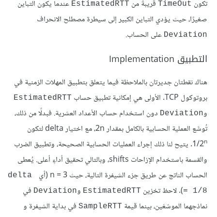
تكون
قريبةً من
عندما يكون التباين
EstimatedRTT
TimeOut
صغيرًا، حيث يؤدي التباين الكبير إلى سيطرة مصطلح الانحراف
على الحساب.
Deviation
التطبيق Implementation
هناك نقطتان جديرتان بالملاحظة فيما يتعلق بتطبيق المهلات الزمنية في
بروتوكول TCP. الأولى هي إمكانية تطبيق حساب
EstimatedRTT
و
دون استخدام حساب الأعداد العشرية. فبدلًا من ذلك،
Deviation
تُوسَّع العملية الحسابية بالكامل بمقدار 2n، مع اختيار delta لتكون
n
1/2
. يتيح لنا ذلك إجراء العمليات الحسابية الصحيحة، وتطبيق الضرب
والقسمة باستخدام الإزاحات shifts، وبالتالي تحقيق أداءٍ أعلى. يُعطى
الحساب الناتج عن طريق جزء الشيفرة التالية، حيث n = 3 (أي
delta 
). لاحظ تخزين
و
في
Deviation
EstimatedRTT
= 1/8
نماذجهما الموسّعَين، بينما قيمة
في بداية الشيفرة و
SampleRTT