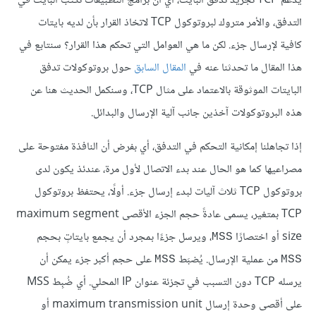
يدعم TCP تجريد تدفق البايت، أي أن برامج التطبيقات تكتب البايت في
التدفق، والأمر متروك لبروتوكول TCP لاتخاذ القرار بأن لديه بايتات
كافية لإرسال جزء. لكن ما هي العوامل التي تحكم هذا القرار؟ سنتابع في
هذا المقال ما تحدثنا عنه في
المقال السابق
حول بروتوكولات تدفق
البايتات الموثوقة بالاعتماد على مثال TCP، وسنكمل الحديث هنا عن
هذه البروتوكولات آخذين جانب آلية الإرسال والبدائل.
إذا تجاهلنا إمكانية التحكم في التدفق، أي بفرض أن النافذة مفتوحة على
مصراعيها كما هو الحال عند بدء الاتصال لأول مرة، عندئذ يكون لدى
بروتوكول TCP ثلاث آليات لبدء إرسال جزء. أولًا، يحتفظ بروتوكول
TCP بمتغير، يسمى عادةً حجم الجزء الأقصى maximum segment
size أو اختصارًا
، ويرسل جزءًا بمجرد أن يجمع بايتاتٍ بحجم
MSS
من عملية الإرسال. يُضبَط
على حجم أكبر جزء يمكن أن
MSS
MSS
يرسله TCP دون التسبب في تجزئة عنوان IP المحلي. أي ضُبِط MSS
على أقصى وحدة إرسال maximum transmission unit أو