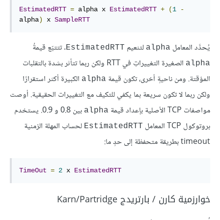
EstimatedRTT
=
 alpha x 
EstimatedRTT
+
(
1
-
alpha
)
 x 
SampleRTT
يُحدَّد المعامل
لتنعيم
. تتتبّع قيمةُ
EstimatedRTT
alpha
الصغيرة التغييراتِ في RTT ولكن ربما تتأثر بشدة بالتقلبات
alpha
المؤقتة. ومن ناحيةٍ أخرى، تكون قيمة
الكبيرة أكثر استقرارًا
alpha
ولكن ربما لا تكون سريعة بما يكفي للتكيف مع التغييرات الحقيقية. أوصت
مواصفات TCP الأصلية بإعداد قيمة
بين 0.8 و 0.9. يستخدم
alpha
بروتوكول TCP المعامل
لحساب المهلة الزمنية
EstimatedRTT
timeout بطريقة متحفظة إلى حدٍ ما:
TimeOut
=
2
 x 
EstimatedRTT
خوارزمية كارن / بارتريدج Karn/Partridge