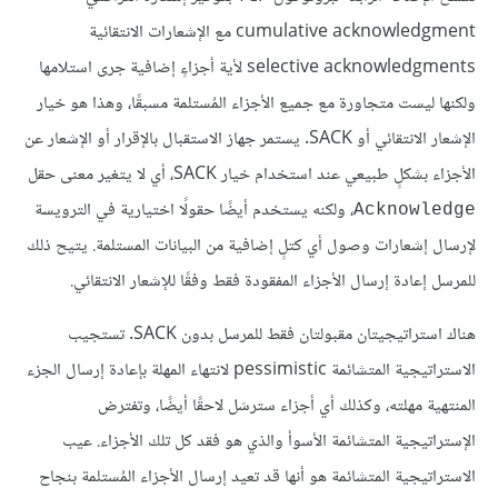
cumulative acknowledgment مع الإشعارات الانتقائية
selective acknowledgments لأية أجزاءٍ إضافية جرى استلامها
ولكنها ليست متجاورة مع جميع الأجزاء المُستلمة مسبقًا، وهذا هو خيار
الإشعار الانتقائي أو SACK. يستمر جهاز الاستقبال بالإقرار أو الإشعار عن
الأجزاء بشكلٍ طبيعي عند استخدام خيار SACK، أي لا يتغير معنى حقل
، ولكنه يستخدم أيضًا حقولًا اختيارية في الترويسة
Acknowledge
لإرسال إشعارات وصول أي كتلٍ إضافية من البيانات المستلمة. يتيح ذلك
للمرسل إعادة إرسال الأجزاء المفقودة فقط وفقًا للإشعار الانتقائي.
هناك استراتيجيتان مقبولتان فقط للمرسل بدون SACK. تستجيب
الاستراتيجية المتشائمة pessimistic لانتهاء المهلة بإعادة إرسال الجزء
المنتهية مهلته، وكذلك أي أجزاء سترسَل لاحقًا أيضًا، وتفترض
الإستراتيجية المتشائمة الأسوأ والذي هو فقد كل تلك الأجزاء. عيب
الاستراتيجية المتشائمة هو أنها قد تعيد إرسال الأجزاء المُستلمة بنجاح