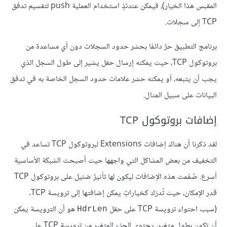
المقبس هذا الخيار)، فيمكن عندئذٍ استخدام العملية push لتقسيم تدفق
TCP إلى سجلات.
برنامج التطبيق حرٌ دائمًا بحشر حدود السجلات دون أي مساعدة من
بروتوكول TCP، حيث يمكنه إرسال حقل يشير إلى طول السجل الذي
يجب أن يتبعه، أو يمكنه حشر علامات حدود السجل الخاصة به في تدفق
البيانات على سبيل المثال.
إضافات بروتوكول TCP
لقد ذكرنا أن هناك إضافات Extensions لبروتوكول TCP تساعد في
التخفيف من بعض المشاكل التي واجهها حيث أصبحت الشبكة الأساسية
أسرع. صُمِّمت هذه الإضافات ليكون لها تأثيرٌ ضئيل على بروتوكول TCP
قدر الإمكان، حيث تُدرَك كخياراتٍ يمكن إضافتها إلى ترويسة TCP.
(سبب احتواء ترويسة TCP على حقل
هو أن الترويسة يمكن
HdrLen
أن تكون بطول متغير، يحتوي الجزء المتغير من ترويسة TCP على