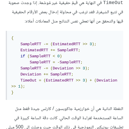
في النهاية هي قيمٌ حقيقية غير مُوسَّعة. إذا وجدت صعوبة
TimeOut
في تتبع الشيفرة، فقد ترغب في محاولة إدخال بعض الأرقام الحقيقية
فيها والتحقق من أنها تعطي نفس النتائج مثل المعادلات أعلاه:
{
SampleRTT
-=
(
EstimatedRTT
>>
3
);
EstimatedRTT
+=
SampleRTT
;
if
(
SampleRTT
<
0
)
SampleRTT
=
-
SampleRTT
;
SampleRTT
-=
(
Deviation
>>
3
);
Deviation
+=
SampleRTT
;
TimeOut
=
(
EstimatedRTT
>>
3
)
+
(
Deviation
>>
1
);
}
النقطة الثانية هي أن خوارزمية جاكوبسون / كارلس جيدة فقط مثل
الساعة المستخدمة لقراءة الوقت الحالي. كانت دقة الساعة كبيرة في
تطبيقات يونيكس النموذجية في ذلك الوقت حيث وصلت إلى 500 ميلي