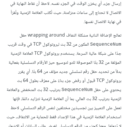
إرسال جزء، أي يخزن الوقت في الجزء نفسه. لاحظ أن نقاط النهاية في
الاتصال لا تحتاج إلى ساعات متزامنة، حيث تُكتَب العلامة الزمنية وتُقرَأ
في نهاية الاتصال نفسها.
تعالج الإضافة الثانية مشكلة التفاف wrapping around حقل
المكون من 32 بت لبروتوكول TCP في وقت قريب
SequenceNum
جدًا على شبكة عالية السرعة. يستخدم بروتوكول TCP العلامة الزمنية
المؤلفة من 32 بتًا الموصوفة للتو لتوسيع حيز الأرقام التسلسلية بفعالية
بدلاً من تحديد حقل رقم تسلسلي جديد مؤلف من 64 بتًا. أي يقرر
بروتوكول TCP قبول أو رفض جزء بناءً على معرّف بطول 64 بت
يحتوي على حقل
بترتيب 32 بت المنخفض والعلامة
SequenceNum
الزمنية بترتيب 32 بت العالي. بما أن العلامة الزمنية تتزايد دائمًا، فإنها
تعمل على التمييز بين تجسبدَين مختلفين لنفس الرقم التسلسلي. لاحظ
استخدام العلامة الزمنية في هذا الإعداد فقط للحماية من الالتفاف، حيث
لا يُتعامَل معها كجزء من الرقم التسلسلي لغرض طلب البيانات أو الإشعار