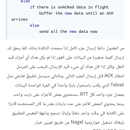
else
if
 there is unACKed data in flight

            buffer the 
new
 data until an ACK 
arrives

else
            send all the 
new
 data now
من المقبول دائمًا إرسال جزء كامل إذا سمحت النافذة بذلك، كما يحق لك
إرسال كمية صغيرة من البيانات على الفور إذا لم يكن هناك أي أجزاء قيد
النقل. ولكن إذا كان هناك أي شيء قيد الإرسال، فيجب على المرسل
انتظار ACK قبل إرسال الجزء التالي. وبالتالي سيرسل تطبيقٌ تفاعلي مثل
Telnet الذي يكتب باستمرار بايتًا واحدًا في المرة الواحدة البياناتِ
بمعدل جزء واحد لكل RTT. ستحتوي بعض الأجزاء على بايت واحد،
بينما يحتوي البعض الآخر على عدد بايتات بقدر ما كان المستخدم قادرًا
على الكتابة في وقت واحد ذهابًا وإيابًا. تسمح واجهة المقبس للتطبيق
بإيقاف تشغيل خوارزمية Nagel عن طريق تعيين خيار