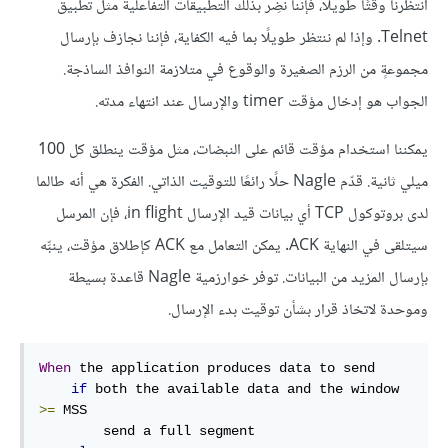
انتظرنا وقتًا طويلًا، فإننا نُضِر بذلك التطبيقات التفاعلية مثل تطبيق
Telnet. وإذا لم ننتظر طويلًا بما فيه الكفاية، فإننا نجازف بإرسال
مجموعةٍ من الرزم الصغيرة والوقوع في متلازمة النوافذ الساذجة.
الجواب هو إدخال مؤقت timer والإرسال عند انتهاء مدته.
يمكننا استخدام مؤقت قائم على النبضات، مثل مؤقت ينطلق كل 100
ميلي ثانية. قدّم Nagle حلًا رائعًا للتوقيت الذاتي. الفكرة هي أنه طالما
لدى بروتوكول TCP أي بيانات قيد الإرسال in flight، فإن المرسل
سيتلقى في النهاية ACK. يمكن التعامل مع ACK كإطلاق مؤقت، ينبِّه
بإرسال المزيد من البيانات. توفر خوارزمية Nagle قاعدة بسيطة
وموحدة لاتخاذ قرار بشأن توقيت بدء الإرسال.
When
 the application produces data to send

if
 both the available data and the window 
>=
 MSS

        send a full segment
