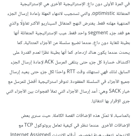
في المرة الأولى دون داعٍ. الإستراتيجية الأخرى هي الإستراتيجية
المتفائلة optimistic، والتي تستجيب لانتهاء المهلة بإعادة إرسال الجزء
المنتهية مهلته فقط. يفترض النهج المتفائل السيناريو الأكثر تفاؤلًا والذي
هو فقد جزء segment واحد فقط. عيب الإستراتيجية المتفائلة أنها
بطيئة للغاية دون داعٍ، عندما تضيع سلسلة من الأجزاء المتتالية، كما
يحدث عندما يكون هناك ازدحام. كما أنها بطيئة نظرًا لعدم القدرة على
اكتشاف خسارة كل جزءٍ حتى يتلقى المرسل ACK لإعادة إرسال الجزء
السابق، لذلك فهي تستهلك وقت RTT واحدًا لكل جزءٍ حتى يعيد إرسال
جميع الأجزاء في السلسلة المفقودة. تتوفر استراتيجية أفضل للمرسل مع
خيار SACK وهي: أعد إرسال الأجزاء التي تملأ الفجوات بين الأجزاء التي
جرى الإقرار بها انتقائيًا.
بالمناسبة، لا تمثّل هذه الإضافات القصة الكاملة. حيث سنرى بعض
الإضافات الأخرى عندما ننظر في كيفية تعامل بروتوكول TCP مع
الازدحام. تتعقب هيئة تخصيص أرقام الإنترنت Internet Assigned