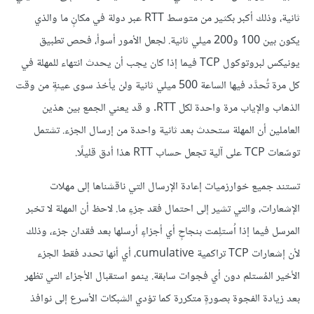
ثانية، وذلك أكبر بكثير من متوسط RTT عبر دولة في مكانٍ ما والذي
يكون بين 100 و200 ميلي ثانية. لجعل الأمور أسوأ، فحص تطبيق
يونيكس لبروتوكول TCP فيما إذا كان يجب أن يحدث انتهاء للمهلة في
كل مرة تُحدَّد فيها الساعة 500 ميلي ثانية ولن يأخذ سوى عينةٍ من وقت
الذهاب والإياب مرة واحدة لكل RTT. و قد يعني الجمع بين هذين
العاملين أن المهلة ستحدث بعد ثانية واحدة من إرسال الجزء. تشتمل
توسّعات TCP على آلية تجعل حساب RTT هذا أدق قليلًا.
تستند جميع خوارزميات إعادة الإرسال التي ناقشناها إلى مهلات
الإشعارات، والتي تشير إلى احتمال فقد جزءٍ ما. لاحظ أن المهلة لا تخبر
المرسل فيما إذا اُستلِمت بنجاحٍ أي أجزاءٍ أرسلها بعد فقدان جزء، وذلك
لأن إشعارات TCP تراكمية cumulative، أي أنها تحدد فقط الجزء
الأخير المُستلم دون أي فجوات سابقة. ينمو استقبال الأجزاء التي تظهر
بعد زيادة الفجوة بصورةٍ متكررة كما تؤدي الشبكات الأسرع إلى نوافذ