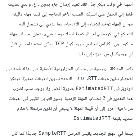
المهلة في وقت مبكرٍ جدًا، فقد تعيد إرسال جزء بدون داعٍ، والذي يضيف
فقط إلى الحِمل على الشبكة. السبب الآخر للحاجة إلى قيمة مهلة دقيقة
هو أن المهلة تُؤخَذ للإشارة إلى الازدحام، مما يؤدي إلى تشغيل آلية
للتحكم في الازدحام. أخيرًا، لاحظ أنه لا يوجد شيء يتعلق بحساب مهلة
جاكوبسون وكارلس الخاص ببروتوكول TCP. يمكن استخدامه من قبل
أي بروتوكول من طرفٍ إلى طرف.
تكمن المشكلة الرئيسية في حساب الخوارزمية الأصلية في أنها لا تأخذ في
الاعتبار تباين عينات RTT. إذا كان الاختلاف بين العينات صغيرًا، فيمكن
الوثوق في
بصورةٍ أفضل ولا يوجد سبب لضرب
EstimatedRTT
هذا التقدير في 2 لحساب المهلة الزمنية. يشير التباين الكبير في العينات
من ناحية أخرى إلى أن قيمة المهلة لا ينبغي أن تكون مرتبطة بإحكام
شديد بقيمة
.
EstimatedRTT
بينما في النهج الجديد، يقيس المرسل
جديدًا كما كان
SampleRTT