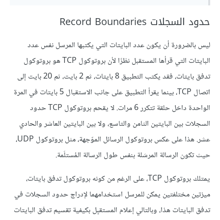
حدود السجلات Record Boundaries
ليس بالضرورة أن يكون عدد البايتات التي يكتبها المرسل نفس عدد
البايتات التي قرأها المستقبل نظرًا لأن بروتوكول TCP هو بروتوكول
تدفق بايتات، فقد يكتب التطبيق 8 بايتات، ثم 2 بايت، ثم 20 بايت إلى
اتصال TCP، بينما يقرأ التطبيق على جانب الاستقبال 5 بايتات في المرة
الواحدة داخل حلقة تتكرر 6 مرات. لا يقحم بروتوكول TCP حدود
السجلات بين البايتين الثامن والتاسع، ولا بين البايتين العاشر والحادي
عشر. هذا على عكس بروتوكول الرسائل الموّجهة، مثل بروتوكول UDP،
حيث تكون الرسالة المرسَلة بنفس طول الرسالة المُستلَمة.
يمتلك بروتوكول TCP، على الرغم من كونه بروتوكول تدفق بايتات،
ميزتين مختلفتين يمكن للمرسل استخدامهما لإدراج حدود السجلات في
تدفق البايتات هذا، وبالتالي إعلام المستقبِل بكيفية تقسيم تدفق البايتات