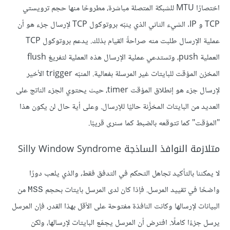
اختصارًا MTU للشبكة المتصلة مباشرة، مطروحًا منها حجم ترويستي
TCP و IP. الشيء الثاني الذي ينبّه بروتوكول TCP لإرسال جزء هو أن
عملية الإرسال طلبت منه صراحةً القيام بذلك. يدعم بروتوكول TCP
العملية push، وتستدعي عملية الإرسال هذه العملية لتفريغ flush
المخزن المؤقت للبايتات غير المرسلة بفعالية. المنبّه trigger الأخير
لإرسال جزء هو إنطلاق المؤقت timer، حيث يحتوي الجزء الناتج على
العديد من البايتات المخزَّنة حاليًا للإرسال. وعلى أية حال لن يكون هذا
"المؤقت" كما تتوقعه بالضبط كما سنرى قريبًا.
متلازمة النوافذ الساذجة Silly Window Syndrome
لا يمكننا بالتأكيد تجاهل التحكم في التدفق فقط، والذي يلعب دورًا
واضحًا في تقييد المرسل. فإذا كان لدى المرسل بايتات بحجم
من
MSS
البيانات لإرسالها وكانت النافذة مفتوحة على الأقل بهذا القدر، فإن المرسل
يرسل جزءًا كاملًا. افترض أن المرسل يجمّع البايتات لإرسالها، ولكن