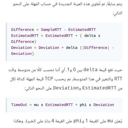
يتم سابقًا، ثم تُطوى هذه العينة الجديدة في حساب المهلة على النحو
التالي:
Difference
=
SampleRTT
-
EstimatedRTT
EstimatedRTT
=
EstimatedRTT
+
(
 delta x 
Difference
)
Deviation
=
Deviation
+
 delta 
(|
Difference
|
-
Deviation
)
حيث تقع قيمة
بين 0 و1. أي أننا نحسب كلًا من متوسط وقت
delta
RTT والتغير في هذا المتوسط، ثم يحسب TCP قيمة المهلة كدالة لكل
من
و
على النحو التالي:
Deviation
EstimatedRTT
TimeOut
=
 mu x 
EstimatedRTT
+
 phi x 
Deviation
يُعيَّن
على القيمة 1 و
على القيمة 4 بناءً على الخبرة. وهكذا
phi
mu