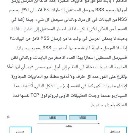
الحجم 1 بايت تتوافق مع حاويات صغيرة جدًا. طالما أن المرسل يرسل
أجزاءًا بحجم
ويرسل المستقبل إشعارات ACKs على الأقل بحجم
MSS
من البيانات في كل مرة، وبالتالي سيعمل كل شيء جيدًا (كما في
MSS
القسم أ من الشكل الآتي). لكن ماذا لو اضطر المستقبل إلى تقليل النافذة
بحيث لا يتمكن المرسل في وقتٍ ما من إرسال
كامل من البيانات؟
MSS
إذا ملأ المرسل حاويةً فارغة حجمها أصغر من
بمجرد وصولها،
MSS
فسيرسل المستقبل إشعارًا بهذا العدد الأصغر من البايتات، وبالتالي تظل
الحاوية الصغيرة المدخلة في النظام إلى أجلٍ غير مسمى فيه، أي أنها تُملَأ
وتُفرَغ على الفور عند كل طرف ولا تُدمَج مطلقًا مع الحاويات المجاورة
لإنشاء حاويات أكبر، كما في القسم (ب) من الشكل التالي. اُكتشِف هذا
السيناريو عندما وجدت التطبيقات الأولى لبروتوكول TCP نفسها تملأ
الشبكة بأجزاء صغيرة.