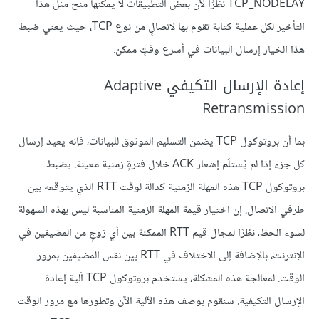
TCP_NODELAY نظرًا لأن بعض التطبيقات لا يمكنها منح مثل هذا
التأخير لكل عملية كتابة تقوم بها لاتصالٍ من نوع TCP، حيث يعني ضبط
هذا الخيار إرسال البيانات في أسرع وقتٍ ممكن.
إعادة الإرسال التكيفي Adaptive
Retransmission
بما أن بروتوكول TCP يضمن التسليم الموثوق للبيانات، فإنه يعيد إرسال
كل جزء إذا لم يُستلَم إشعار ACK خلال فترةٍ زمنية معينة. يضبط
بروتوكول TCP هذه المهلة الزمنية كدالة لوقت RTT الذي يتوقعه بين
طرفي الاتصال. إن اختيار قيمة المهلة الزمنية المناسبة ليس بهذه السهولة
لسوء الحظ، نظرًا لمجال قيم RTT الممكنة بين أي زوجٍ من المضيفين في
الإنترنت، بالإضافة إلى الاختلاف في RTT بين نفس المضيفين بمرور
الوقت. لمعالجة هذه المشكلة، يستخدم بروتوكول TCP آلية إعادة
الإرسال التكيفية. سنقوم بوصف هذه الآلية الآن وتطورها مع مرور الوقت