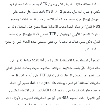
النافذة مغلقة حاليًا. لنفترض الآن وصول ACK يفتح النافذة بفعالية بما
يكفي لإرسال المرسل، بحجم
بايت مثلًا. هل يجب على
MSS / 2
المرسل إرسال جزء نصف ممتلئ أم الانتظار حتى تفتح النافذة بحجم
كامل؟ لم تذكر المواصفات الأصلية شيئًا بشأن هذه النقطة، وقررت
MSS
عمليات التنفيذ الأولي لبروتوكول TCP المضي قدمًا وإرسال جزء نصف
كامل، ولكن ليس هناك ما يخبرنا إلى متى سيبقى بهذه الحالة قبل أن تفتح
النافذة أكثر.
اتضح أن استراتيجية الاستفادة الكبيرة من أية نافذةٍ متاحة تؤدي إلى
حالة تُعرَف الآن باسم متلازمة النوافذ الساذجة، حيث يساعد الشكل التالي
على تصور ما يحدث: إذا فكّرت في تدفق TCP على أنه حزامٌ ناقل به
حاويات "ممتلئة" أو أجزاء بيانات data segments تسير في اتجاهٍ
واحد وحاويات فارغة هي الإشعارات ACKs تسير في الاتجاه العكسي.
فإن الأجزاء ذات الحجم
تتوافق مع الحاويات الكبيرة والأجزاء ذات
MSS