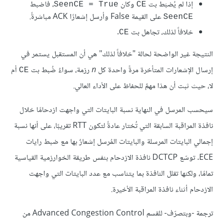
إذا لم يُضبَط بت
وكان
، فاضبط
SeenCE = True
CE
على القيمة False وأرسل إشعارًا ACK مباشرةً.
SeenCE
خلافاً لذلك، تجاهل بت
.
CE
النتيجة غير الواضحة لحالة "خلافاً لذلك" هي أن المستقبل يستمر في
إرسال الإشعارات المتأخرة مرةً واحدة كل
n
رزمة، سواءٌ ضُبط بت
أم
CE
لا، حيث ثبت أن هذا مهمٌ للحفاظ على الأداء العالي.
سيحسب المرسل في النهاية نسبة البايتات التي واجهت ازدحامًا خلال
نافذة المراقبة السابقة التي تُختار عادةً لتكون RTT تقريبًا، على أنها نسبة
إجمالي البايتات المرسلة والبايتات المُرسل إشعارٌ بها مع ضبط رايات
ECE. توسّع DCTCP نافذة الازدحام بنفس طريقة الخوارزمية القياسية
تمامًا، ولكنها تقلل النافذة بما يتناسب مع عدد البايتات التي واجهت
الازدحام أثناء نافذة المراقبة الأخيرة.
ترجمة -وبتصرّف- للقسم Advanced Congestion Control من