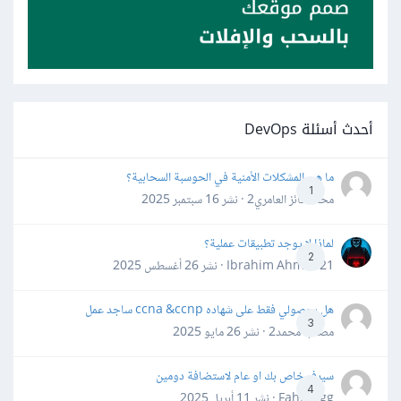
أحدث أسئلة DevOps
ما هي المشكلات الأمنية في الحوسبة السحابية؟
1
محمد فائز العامري2 · نشر
16 سبتمبر 2025
لماذا لا يوجد تطبيقات عملية؟
2
Ibrahim Ahmed21 · نشر
26 أغسطس 2025
هل بحصولي فقط على شهاده ccna &ccnp ساجد عمل
3
مصعب محمد2 · نشر
26 مايو 2025
سيرفر خاص بك او عام لاستضافة دومين
4
Fahd Ggg · نشر
11 أبريل 2025