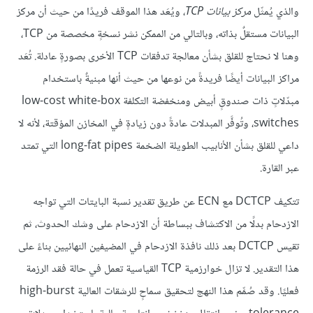
والذي يُمثّل
مركز بيانات TCP
، ويُعَد هذا الموقف فريدًا من حيث أن مركز
البيانات مستقلٌ بذاته، وبالتالي من الممكن نشر نسخةٍ مخصصة من TCP،
وهنا لا نحتاج للقلق بشأن معالجة تدفقات TCP الأخرى بصورةٍ عادلة. تُعَد
مراكز البيانات أيضًا فريدةً من نوعها من حيث أنها مبنيةٌ باستخدام
مبدّلاتٍ ذات صندوقٍ أبيض ومنخفضة التكلفة low-cost white-box
switches، وتُوفَّر المبدلات عادةً دون زيادةٍ في المخازن المؤقتة، لأنه لا
داعي للقلق بشأن الأنابيب الطويلة الضخمة long-fat pipes التي تمتد
عبر القارة.
تتكيف DCTCP مع ECN عن طريق تقدير نسبة البايتات التي تواجه
الازدحام بدلًا من الاكتشاف ببساطة أن الازدحام على وشك الحدوث، ثم
تقيس DCTCP بعد ذلك نافذة الازدحام في المضيفين النهائيين بناءً على
هذا التقدير. لا تزال خوارزمية TCP القياسية تعمل في حالة فقد الرزمة
فعليًا. وقد صُمِّم هذا النهج لتحقيق سماحٍ للرشقات العالية high-burst