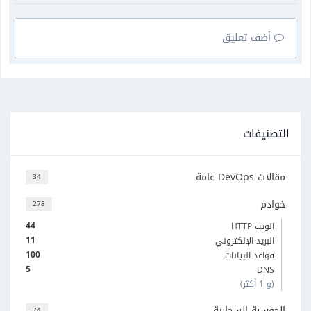
أضف تعليق
التصنيفات
مقالات DevOps عامة
34
خوادم
278
44
الويب HTTP
11
البريد الإلكتروني
100
قواعد البيانات
5
DNS
(و 1 أكثر)
الحوسبة السحابية
74