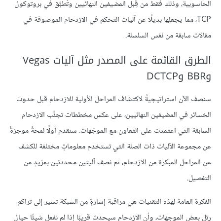
الحاسوبية، وذلك فقط من قِبل المضيفين النهائيين وتُطبَّق في بروتوكول
TCP، مما يجعلها بديلًا عن آليات التحكم في الازدحام الموصوفة في
مقالات سابقة من نفس السلسلة.
الطرق القائمة على المصدر مثل آليات Vegas
وBBR وDCTCP
سنصف الآن استراتيجيةً لاكتشاف المراحل الأولية للازدحام قبل حدوث
الخسائر في المضيفين النهائيين، على عكس مخططات تجنُّب الازدحام
السابقة التي اعتمدت على التعاون مع الموجّهات. سنقدم أولًا لمحةً موجزةً
عن مجموعة الآليات ذات الصلة التي تستخدم معلوماتٍ مختلفة للكشف
عن المراحل المبكرة من الازدحام، ثم نصف آليتين محددتين بمزيدٍ من
التفصيل.
الفكرة العامة لهذه التقنيات هي مراقبة إشارةٍ من الشبكة تشير إلى تراكم
رتل بعض الموجهات، وأن الازدحام سيحدث قريبًا إذا لم نفعل شيئًا حيال