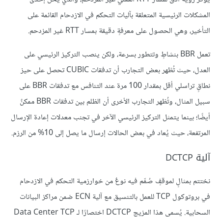
المشكلات الرئيسية المتعلقة بآليات التحكم في الازدحام القائمة على
التأخير، وهي الحصول على معرفةٍ دقيقة بمسار RTT غير المزدحم.
تعمل BBR بنشاطٍ وتتطور بسرعة، ولكن ينصب التركيز الرئيسي على
العدل، حيث تُظهر بعض التجارب أن تدفقات CUBIC تحصل على حيز
نطاقٍ تراسلي أقل بمقدار 100 مرة عند التنافس مع تدفقات BBR على
سبيل المثال، وتُظهر التجارب الأخرى أن الظلم بين تدفقات BBR ممكنٌ
أيضًا؛ بينما يتمثل التركيز الرئيسي الآخر في تجنب معدلات إعادة الإرسال
المرتفعة، حيث يُعاد في بعض الحالات إرسال ما يصل إلى 10% من الرزم.
آلية DCTCP
نختتم بمثالٍ لموقفٍ صُمِّم فيه نوعٌ من خوارزمية التحكم في الازدحام
في بروتوكول TCP للعمل بالتنسيق مع آلية ECN ضمن مراكز البيانات
السحابية. يُسمى هذا المزيج DCTCP اختصارًا لـ Data Center TCP