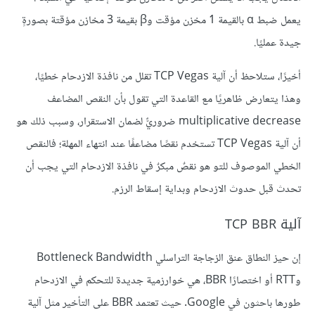
يعمل ضبط α بالقيمة 1 مخزن مؤقت وβ بقيمة 3 مخازن مؤقتة بصورةٍ
جيدة عمليًا.
أخيرًا، ستلاحظ أن آلية TCP Vegas تقلل من نافذة الازدحام خطيًا،
وهذا يتعارض ظاهريًا مع القاعدة التي تقول بأن النقص المضاعف
multiplicative decrease ضروريٌّ لضمان الاستقرار، وسبب ذلك هو
أن آلية TCP Vegas تستخدم نقصًا مضاعفًا عند انتهاء المهلة؛ فالنقص
الخطي الموصوف للتو هو نقصٌ مبكرٌ في نافذة الازدحام التي يجب أن
تحدث قبل حدوث الازدحام وبداية إسقاط الرزم.
آلية TCP BBR
إن حيز النطاق عنق الزجاجة التراسلي Bottleneck Bandwidth
وRTT أو اختصارًا BBR، هي خوارزمية جديدة للتحكم في الازدحام
طورها باحثون في Google. حيث تعتمد BBR على التأخير مثل آلية