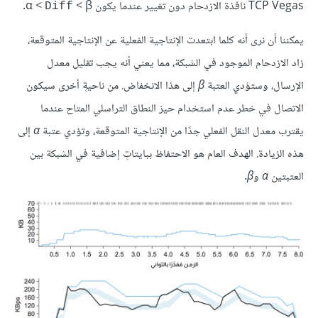
TCP Vegas نافذة الازدحام دون تغيير عندما يكون α <
< β.
Diff
يمكننا أن نرى أنه كلما ابتعدت الإنتاجية الفعلية عن الإنتاجية المتوقعة،
زاد الازدحام الموجود في الشبكة، مما يعني أنه يجب تقليل معدل
الإرسال، وستؤدي العتبة
β
إلى هذا الانخفاض. من ناحيةٍ أخرى سيكون
الاتصال في خطر عدم استخدام حيز النطاق التراسلي المتاح عندما
يقترب معدل النقل الفعلي جدًا من الإنتاجية المتوقعة، وتؤدي عتبة
α
إلى
هذه الزيادة. الهدف العام هو الاحتفاظ ببايتاتٍ إضافية في الشبكة بين
العتبتين
α
و
β
.