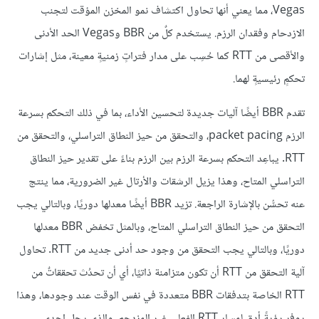
Vegas، مما يعني أنها تحاول اكتشاف نمو المخزن المؤقت لتجنب
الازدحام وفقدان الرزم. يستخدم كلٌ من BBR وVegas الحد الأدنى
والأقصى من RTT كما حُسِب على مدار فتراتٍ زمنيةٍ معينة، مثل إشارات
تحكمٍ رئيسيةٍ لهما.
تقدم BBR أيضًا آليات جديدة لتحسين الأداء، بما في ذلك التحكم بسرعة
الرزم packet pacing، والتحقق من حيز النطاق التراسلي، والتحقق من
RTT. يباعِد التحكم بسرعة الرزم بين الرزم بناءً على تقدير حيز النطاق
التراسلي المتاح، وهذا يزيل الرشقات والأرتال غير الضرورية، مما ينتج
عنه تحسُّن بالإشارة الراجعة. تزيد BBR أيضًا معدلها دوريًا، وبالتالي يجب
التحقق من حيز النطاق التراسلي المتاح، وبالمثل تخفض BBR معدلها
دوريًا، وبالتالي يجب التحقق من وجود حد أدنى جديد من RTT. تحاول
آلية التحقق من RTT أن تكون متزامنة ذاتيًا، أي أن تحدُث تحققاتٌ من
RTT الخاصة بتدفقات BBR متعددة في نفس الوقت عند وجودها، وهذا
يوفر رؤيةً أدق لمسار RTT الفعلي غير المزدحم، والذي يحل إحدى