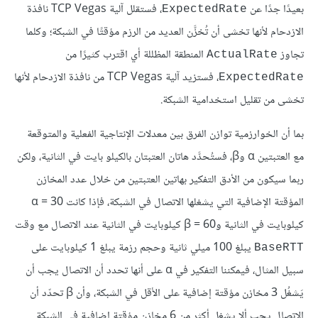
بعيدًا جدًا عن
، فستقلل آلية TCP Vegas نافذة
ExpectedRate
الازدحام لأنها تخشى أن تُخزَّن العديد من الرزم مؤقتًا في الشبكة؛ وكلما
تجاوز
المنطقة المظللة أي اقترب كثيرًا من
ActualRate
، فستزيد آلية TCP Vegas من نافذة الازدحام لأنها
ExpectedRate
تخشى من تقليل استخدامية الشبكة.
بما أن الخوارزمية توازن الفرق بين معدلات الإنتاجية الفعلية والمتوقعة
مع العتبتين α وβ، فستُحدَّد هاتان العتبتان بالكيلو بايت في الثانية، ولكن
ربما سيكون من الأدق التفكير بهاتين العتبتين من خلال عدد المخازن
المؤقتة الإضافية التي يشغلها الاتصال في الشبكة، فإذا كانت α = 30
كيلوبايت في الثانية وβ = 60 كيلوبايت في الثانية عند الاتصال مع وقت
يبلغ 100 ميلي ثانية وحجم رزمة يبلغ 1 كيلوبايت على
BaseRTT
سبيل المثال، فيمكننا التفكير في α على أنها تحدد أن الاتصال يجب أن
يَشغُل 3 مخازن مؤقتة إضافية على الأقل في الشبكة، وأن β تحدّد أن
الاتصال يجب ألا يشغل أكثر من 6 مخازن مؤقتة إضافية في الشبكة.