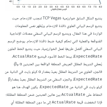
يتتبع الشكل السابق خوارزمية TCP Vegas لتجنب الازدحام، حيث
يتتبع الرسم البياني العلوي نافذة الازدحام، ويُظهر نفس المعلومات
الواردة في هذا المقال، ويتتبع الرسم البياني السفلي معدلات الإنتاجية
المُتوقعة والفعلية التي تحكم كيفية ضبط نافذة الازدحام. يوضح الرسم
البياني السفلي أفضل طريقةٍ لعمل الخوارزمية، حيث يتتبع الخط الملون
، بينما الخط الأسود فيتتبع
.
ActualRate
ExpectedRate
يُعطي الشريط المظلل العريض المنطقة الواقعة بين العتبتين α وβ؛
فالجزء العلوي من الشريط المظلل بعيدٌ بمقدار α كيلو بايت في الثانية عن
، والجزء السفلي من الشريط المظلل بعيدٌ بمقدارβ
ExpectedRate
كيلو بايت في الثانية عن
. يكون الهدف هنا هو
ExpectedRate
الحفاظ على
بين هاتين العتبتين ضمن المنطقة المظللة؛
ActualRate
فإذا انخفضت قيمة
إلى ما دون المنطقة المظللة أي
ActualRate