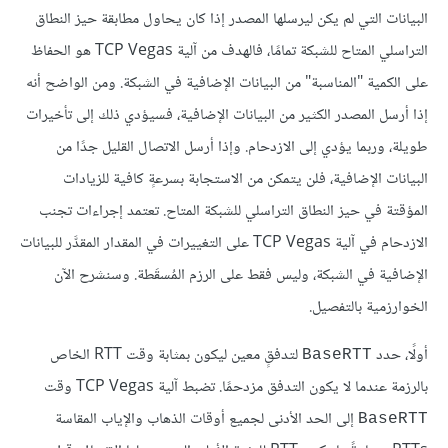
البيانات التي لم يكن ليرسلها المصدر إذا كان يحاول مطابقة حيز النطاق
التراسلي المتاح للشبكة تمامًا، فالهدف من آلية TCP Vegas هو الحفاظ
على الكمية "المناسبة" من البيانات الإضافية في الشبكة. ومن الواضح أنه
إذا أرسل المصدر الكثير من البيانات الإضافية، فسيؤدي ذلك إلى تأخيرات
طويلة، وربما يؤدي إلى الازدحام. وإذا أرسل الاتصال القليل جدًا من
البيانات الإضافية، فلن يتمكن من الاستجابة بسرعةٍ كافية للزيادات
المؤقتة في حيز النطاق التراسلي للشبكة المتاح. تعتمد إجراءات تجنب
الازدحام في آلية TCP Vegas على التغييرات في المقدار المقدَّر للبيانات
الإضافية في الشبكة، وليس فقط على الرزم المُسقَطة. وسنشرح الآن
الخوارزمية بالتفصيل.
أولًا، حدد
لتدفقٍ معين ليكون بمثابة وقت RTT الخاص
BaseRTT
بالرزمة عندما لا يكون التدفق مزدحمًا. تضبط آلية TCP Vegas وقت
إلى الحد الأدنى لجميع أوقات الذهاب والإياب المقاسة
BaseRTT