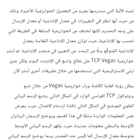
تشبه الآليةُ التي سندرسها بمزيدٍ من التفصيل؛ الخوارزميةَ الأخيرة، وذلك
من حيث أنها تنظر في التغييرات في معدل الإنتاجية أو معدل الإرسال
على وجه التحديد، لكنها تختلف عن الخوارزمية السابقة في الطريقة التي
تحسب بها الإنتاجية، حيث توازن معدل الإنتاجية المُقاسة بمعدل
الإنتاجية المُتوقَّع بدلًا من البحث عن التغيير في منحدر الإنتاجية. لم تُنشَر
خوارزمية TCP Vegas على نطاقٍ واسع في الإنترنت اليوم، ولكن جرى
تبنّي الاستراتيجية التي تستخدمها من خلال تطبيقات أخرى تُنشَر الآن.
يمكن رؤية الغاية الكامنة وراء خوارزمية Vegas من خلال تتبع
بروتوكول TCP القياسي الوارد في الشكل التالي. يتتبع الرسم البياني
العلوي الموضح في الشكل التالي نافذة ازدحام الاتصال، حيث يعرض
نفس المعلومات الواردة سابقًا في هذا القسم، ويوضح الرسمان البيانيان
الأوسط والسفلي معلوماتٍ جديدة، حيث يُظهر الرسم البياني الأوسط
متوسط معدل الإرسال كما قِيس عند المصدر، بينما يوضح الرسم البياني