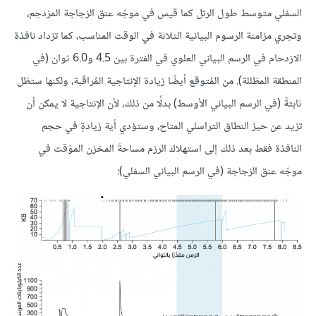
السفلي متوسط طول الرتل كما قيس في موجّه عنق الزجاجة المزدحِم،
وتجري مزامنة الرسوم البيانية الثلاثة في الوقت المناسب، كما تزداد نافذة
الازدحام في الرسم البياني العلوي في الفترة بين 4.5 و6.0 ثوان (في
المنطقة المظللة). من المُتوقع أيضًا زيادة الإنتاجية المُراقَبة، ولكنها ستظل
ثابتةً (في الرسم البياني الأوسط) بدلًا من ذلك، لأن الإنتاجية لا يمكن أن
تزيد عن حيز النطاق التراسلي المتاح، وستؤدي أية زيادةٍ في حجم
النافذة فقط بعد ذلك إلى استهلاك الرزم مساحةَ المخزن المؤقت في
موجّه عنق الزجاجة (في الرسم البياني السفلي):