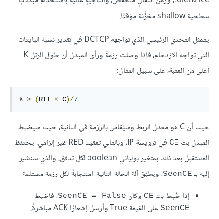
tolerance، وزمن انتقالٍ منخفض، وإنتاجيةٍ عالية باستخدام مبدلاتٍ
سطحية shallow مخزَّنة مؤقتًا.
يتمثل التحدي الرئيسي الذي تواجهه DCTCP في تقدير نسبة البايتات
التي تواجه الازدحام، فإذا وصلت رزمةٌ ورأى المبدل أن طول الرتل K
أعلى من العتبة، على سبيل المثال:
K 
>
(
RTT 
×
 C
)/
7
حيث أن C هو معدل الربط وسيُقاس بالرزمة في الثانية، حيث سيضبط
المبدل بت
في ترويسة IP، وبالتالي تعقيد RED غير إلزامي. يحتفظ
CE
المستقبل بعد ذلك بمتغير بولياني boolean لكل تدفق، والذي سنشير
إليه بـ
، ويطبّق آلة الحالة التالية استجابةً لكل رزمة مستلمة:
SeenCE
إذا ضُبِط بت
وكان
، فاضبط
SeenCE = False
CE
على القيمة True وأرسل إشعارًا ACK مباشرةً.
SeenCE