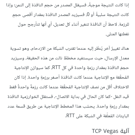
إذا كانت النتيجة موجبةً، فسيقلل المصدر من حجم النافذة إلى الثمن؛ وإذا
كانت النتيجة سلبيةً أو 0، فسيزيد المصدر النافذة بمقدار أقصى حجمٍ
للرزمة. لاحظ أن النافذة تتغير أثناء كل تعديل، أي أنها تتأرجح حول
نقطتها المثلى.
هناك تغييرٌ آخر يُنظَر إليه عندما تقترب الشبكة من الازدحام، وهو تسوية
معدل الإرسال، حيث سيستفيد مخططٌ ثالث من هذه الحقيقة، وسيزيد
حجمَ النافذة بمقدار رزمةٍ واحدة في كل RTT، كما سيوازن الإنتاجية
المُحقَّقة مع الإنتاجية عندما كانت النافذة أصغر برزمةٍ واحدة. إذا كان
الاختلاف أقل من نصف الإنتاجية المُحقَّقة عندما كانت رزمةٌ واحدةٌ فقط
قيد النقل -كما كان الحال في بداية الاتصال-، فستقلل الخوارزمية النافذة
بمقدار رزمةٍ واحدة. يحسُب هذا المخطط الإنتاجية عن طريق قسمة عدد
البايتات المُعلّقة في الشبكة على RTT.
آلية TCP Vegas