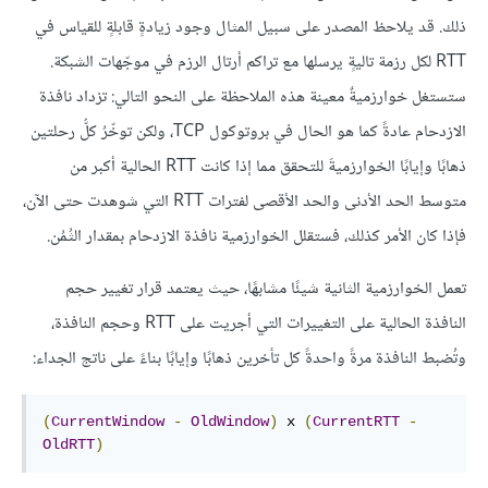
ذلك. قد يلاحظ المصدر على سبيل المثال وجود زيادةٍ قابلةٍ للقياس في
RTT لكل رزمة تاليةٍ يرسلها مع تراكم أرتال الرزم في موجّهات الشبكة.
ستستغل خوارزميةٌ معينة هذه الملاحظة على النحو التالي: تزداد نافذة
الازدحام عادةً كما هو الحال في بروتوكول TCP، ولكن توخّرُ كلُّ رحلتين
ذهابًا وإيابًا الخوارزميةَ للتحقق مما إذا كانت RTT الحالية أكبر من
متوسط الحد الأدنى والحد الأقصى لفترات RTT التي شوهدت حتى الآن،
فإذا كان الأمر كذلك، فستقلل الخوارزمية نافذة الازدحام بمقدار الثُمُن.
تعمل الخوارزمية الثانية شيئًا مشابهًا، حيث يعتمد قرار تغيير حجم
النافذة الحالية على التغييرات التي أجريت على RTT وحجم النافذة،
وتُضبط النافذة مرةً واحدةً كل تأخرين ذهابًا وإيابًا بناءً على ناتج الجداء:
(
CurrentWindow
-
OldWindow
)
 x 
(
CurrentRTT
-
OldRTT
)