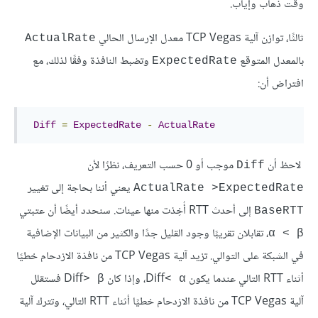
وقت ذهاب وإياب.
ثالثًا، توازن آلية TCP Vegas معدل الإرسال الحالي
ActualRate
بالمعدل المتوقع
وتضبط النافذة وفقًا لذلك، مع
ExpectedRate
افتراض أن:
Diff
=
ExpectedRate
-
ActualRate
لاحظ أن
موجب أو 0 حسب التعريف، نظرًا لأن
Diff
يعني أننا بحاجة إلى تغيير
ActualRate >ExpectedRate
إلى أحدث RTT أُخِذت منها عينات. سنحدد أيضًا أن عتبتي
BaseRTT
، تقابلان تقريبًا وجود القليل جدًا والكثير من البيانات الإضافية
α < β
في الشبكة على التوالي. تزيد آلية TCP Vegas من نافذة الازدحام خطيًا
أثناء RTT التالي عندما يكون Diff
، وإذا كان Diff
فستقلل
> β
< α
آلية TCP Vegas من نافذة الازدحام خطيًا أثناء RTT التالي، وتترك آلية