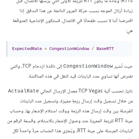
RTTs؛ وعادةً ما يكون RTT للرزمة الأولى التي يرسلها الاتصال، قبل
زيادة أرتال الموجه بسبب حركة المرور الناتجة عن هذا التدفق. إذا
افترضنا أننا لا نسبب طفحانًا في الاتصال، فستكون الإنتاجية المتوقعة
هي:
ExpectedRate
=
CongestionWindow
/
BaseRTT
حيث تُشير
إلى نافذة ازدحام TCP، والتي
CongestionWindow
نفترض أنها تساوي عدد البايتات قيد النقل في هذه المناقشة.
ثانيًا، تحسب آلية TCP Vegas معدل الإرسال الحالي
ActualRate
من خلال تسجيل وقت إرسال رزمةٍ مميزة، وتسجيل عدد البايتات
المُرسَلة بين وقت إرسال هذه الرزمة ووقت استلام الإشعار بها، وحساب
عينة RTT للرزمة المميزة عند وصول الإشعار بالاستلام، وقسمة الرقم من
البايتات المرسلة على عينة RTT، ويُجرَى هذا الحساب مرةً واحدةً لكل