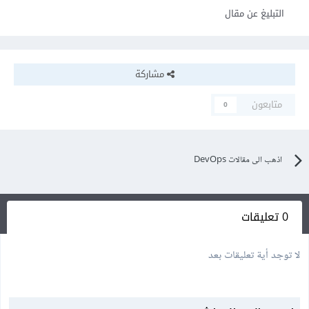
التبليغ عن مقال
مشاركة
متابعون
0
اذهب الى مقالات DevOps
0 تعليقات
لا توجد أية تعليقات بعد