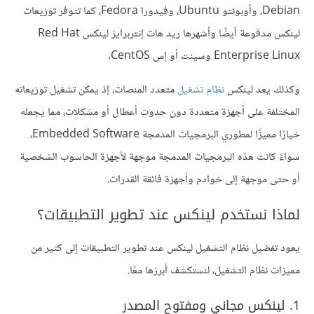
Debian، وأوبونتو Ubuntu، وفيدورا Fedora، كما تتوفر توزيعات
لينكس مدفوعة أيضًا وأشهرها ريد هات إنتربرايز لينكس Red Hat
Enterprise Linux وسينت أو إس CentOS.
وكذلك يعد لينكس
نظام تشغيل
متعدد المنصات، إذ يمكن تشغيل توزيعاته
المختلفة على أجهزة متعددة دون حدوث أعطال أو مشكلات، مما يجعله
خيارًا مميزًا لمطوري البرمجيات المدمجة Embedded Software،
سواءً كانت هذه البرمجيات المدمجة موجهة لأجهزة الحاسوب الشخصية
أو حتى موجهة إلى خوادم وأجهزة فائقة القدرات.
لماذا نستخدم لينكس عند تطوير التطبيقات؟
يعود تفضيل نظام التشغيل لينكس عند تطوير التطبيقات إلى كثير من
مميزات نظام التشغيل، لنستكشف أبرزها معًا.
1. لينكس مجاني ومفتوح المصدر