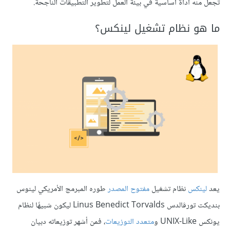
تجعل منه أداة أساسية في بيئة العمل لتطوير التطبيقات الناجحة.
ما هو نظام تشغيل لينكس؟
يعد
لينكس
نظام تشغيل
مفتوح المصدر
طوره المبرمج الأمريكي لينوس
بنديكت تورڤالدس Linus Benedict Torvalds ليكون شبيهًا لنظام
يونكس UNIX-Like و
متعدد التوزيعات
، فمن أشهر توزيعاته دبيان