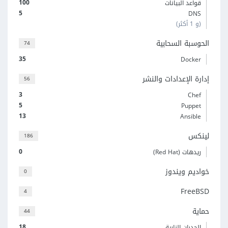
100
قواعد البيانات
5
DNS
(و 1 أكثر)
الحوسبة السحابية
74
35
Docker
إدارة الإعدادات والنشر
56
3
Chef
5
Puppet
13
Ansible
لينكس
186
0
ريدهات (Red Hat)
خواديم ويندوز
0
FreeBSD
4
حماية
44
18
الجدران النارية