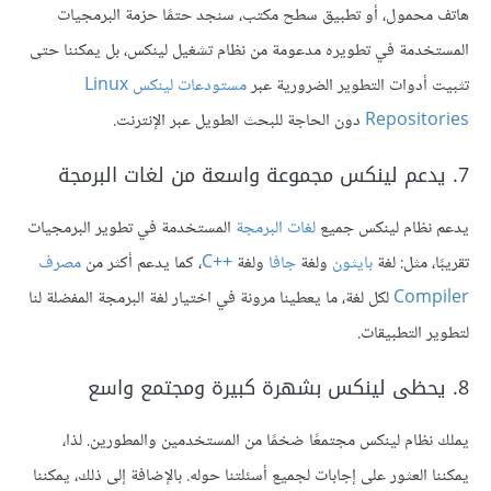
هاتف محمول، أو تطبيق سطح مكتب، سنجد حتمًا حزمة البرمجيات
المستخدمة في تطويره مدعومة من نظام تشغيل لينكس، بل يمكننا حتى
تثبيت أدوات التطوير الضرورية عبر
مستودعات لينكس Linux
Repositories
دون الحاجة للبحث الطويل عبر الإنترنت.
7. يدعم لينكس مجموعة واسعة من لغات البرمجة
يدعم نظام لينكس جميع
لغات البرمجة
المستخدمة في تطوير البرمجيات
تقريبًا، مثل: لغة
بايثون
ولغة
جافا
ولغة
++C
، كما يدعم أكثر من
مصرف
Compiler
لكل لغة، ما يعطينا مرونة في اختيار لغة البرمجة المفضلة لنا
لتطوير التطبيقات.
8. يحظى لينكس بشهرة كبيرة ومجتمع واسع
يملك نظام لينكس مجتمعًا ضخمًا من المستخدمين والمطورين. لذا،
يمكننا العثور على إجابات لجميع أسئلتنا حوله. بالإضافة إلى ذلك، يمكننا