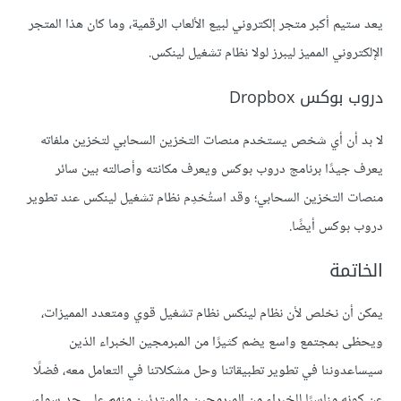
يعد ستيم أكبر متجر إلكتروني لبيع الألعاب الرقمية، وما كان هذا المتجر
الإلكتروني المميز ليبرز لولا نظام تشغيل لينكس.
دروب بوكس Dropbox
لا بد أن أي شخص يستخدم منصات التخزين السحابي لتخزين ملفاته
يعرف جيدًا برنامج دروب بوكس ويعرف مكانته وأصالته بين سائر
منصات التخزين السحابي؛ وقد استُخدِم نظام تشغيل لينكس عند تطوير
دروب بوكس أيضًا.
الخاتمة
يمكن أن نخلص لأن نظام لينكس نظام تشغيل قوي ومتعدد المميزات،
ويحظى بمجتمع واسع يضم كثيرًا من المبرمجين الخبراء الذين
سيساعدوننا في تطوير تطبيقاتنا وحل مشكلاتنا في التعامل معه، فضلًا
عن كونه مناسبًا للخبراء من المبرمجين والمبتدئين منهم على حد سواء،