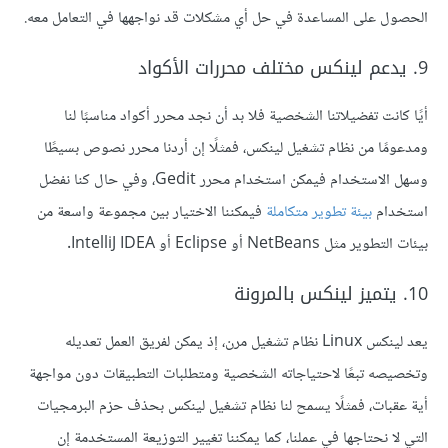
الحصول على المساعدة في حل أي مشكلات قد نواجهها في التعامل معه.
9. يدعم لينكس مختلف محررات الأكواد
أيًا كانت تفضيلاتنا الشخصية فلا بد أن نجد محرر أكواد مناسبًا لنا
ومدعومًا من نظام تشغيل لينكس، فمثلًا إن أردنا محرر نصوص بسيطًا
وسهل الاستخدام فيمكن استخدام محرر Gedit، وفي حال كنا نفضل
استخدام
بيئة تطوير متكاملة
فيمكننا الاختيار بين مجموعة واسعة من
بيئات التطوير مثل NetBeans أو Eclipse أو IntelliJ IDEA.
10. يتميز لينكس بالمرونة
يعد لينكس Linux نظام تشغيل مرن، إذ يمكن لفريق العمل تعديله
وتخصيصه تبعًا لاحتياجاته الشخصية ومتطلبات التطبيقات دون مواجهة
أية عقبات، فمثلًا يسمح لنا نظام تشغيل لينكس بحذف حزم البرمجيات
التي لا نحتاجها في عملنا، كما يمكننا تغيير التوزيعة المستخدمة إن