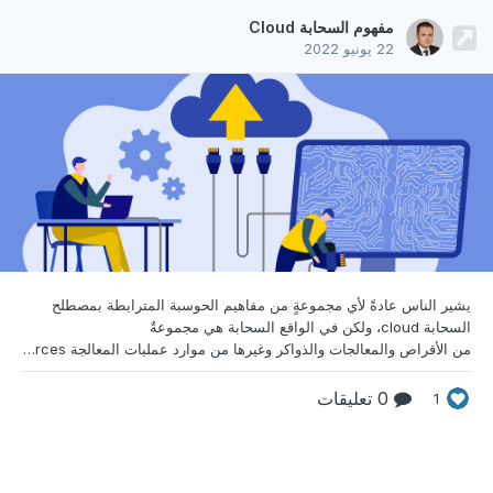
مفهوم السحابة Cloud
22 يونيو 2022
يشير الناس عادةً لأي مجموعةٍ من مفاهيم الحوسبة
المترابطة بمصطلح
السحابة cloud، ولكن في الواقع السحابة هي مجموعةٌ
من الأقراص والمعالجات والذواكر وغيرها من موارد عمليات المعالجة computing resources -سواءٌ كانت فيزيائية أو افتراضية- المستضافة عن بُعد remotely hosted والمُستخدمة في طرف العميل، سواء أكان هذا العميل صفحة ويب أو تطبيق للهاتف أو تطبيق سطح مكتب تقليدي، بهدف استثمار المساحات التخزينية وإمكانات الحوسبة العالية؛ ويُقصد بمصطلح الاستضافة عن بُعد remotely hosting طريقة توصيل التطبيقات وقواعد ا
0 تعليقات
1