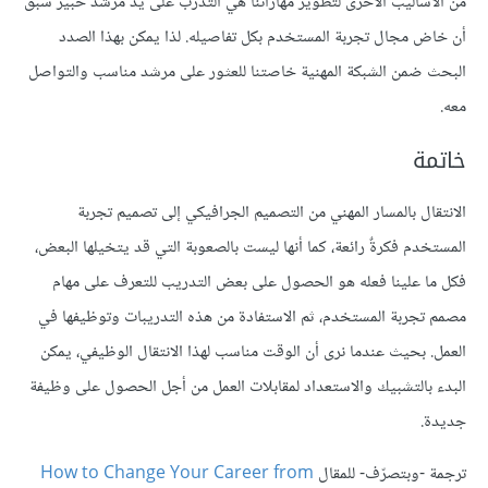
من الأساليب الأخرى لتطوير مهاراتنا هي التدرب على يد مرشد خبير سبق
أن خاض مجال تجربة المستخدم بكل تفاصيله. لذا يمكن بهذا الصدد
البحث ضمن الشبكة المهنية خاصتنا للعثور على مرشد مناسب والتواصل
معه.
خاتمة
الانتقال بالمسار المهني من التصميم الجرافيكي إلى تصميم تجربة
المستخدم فكرةٌ رائعة، كما أنها ليست بالصعوبة التي قد يتخيلها البعض،
فكل ما علينا فعله هو الحصول على بعض التدريب للتعرف على مهام
مصمم تجربة المستخدم، ثم الاستفادة من هذه التدريبات وتوظيفها في
العمل. بحيث عندما نرى أن الوقت مناسب لهذا الانتقال الوظيفي، يمكن
البدء بالتشبيك والاستعداد لمقابلات العمل من أجل الحصول على وظيفة
جديدة.
ترجمة -وبتصرّف- للمقال
How to Change Your Career from