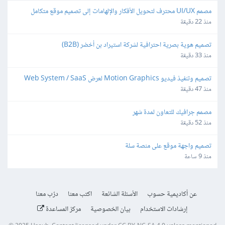
مصمم UI/UX محترف لتحويل الأفكار والإلهامات إلى تصميم موقع متكامل
منذ 22 دقيقة
تصميم هوية بصرية احترافية لشركة استيراد بن أخضر (B2B)
منذ 33 دقيقة
تصميم وتنفيذ فيديو Motion Graphics لعرض Web System / SaaS
منذ 47 دقيقة
مصمم جرافيك للتعاون لمدة شهر
منذ 52 دقيقة
تصميم واجهة موقع على منصة سلة
منذ 9 ساعة
عن أكاديمية حسوب
الأسئلة الشائعة
اكتب معنا
درّب معنا
إرشادات الاستخدام
بيان الخصوصية
مركز المساعدة