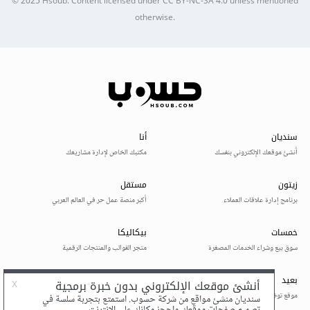
© 2025
Hsoub
.
Content licensed under
CC BY-NC-SA 4.0
unless mentioned
otherwise.