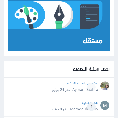
أحدث أسئلة التصميم
اسئلة على السيرة الذاتية
0
Ayman Daahra · نشر
24 يوليو
تعلم التصميم .
1
Mamdouh Khiry · نشر
8 يونيو