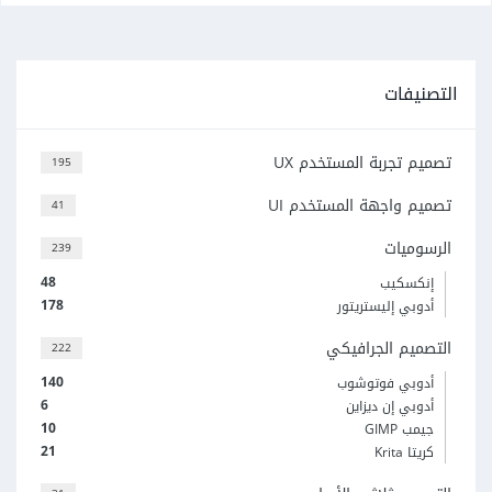
التصنيفات
تصميم تجربة المستخدم UX
195
تصميم واجهة المستخدم UI
41
الرسوميات
239
48
إنكسكيب
178
أدوبي إليستريتور
التصميم الجرافيكي
222
140
أدوبي فوتوشوب
6
أدوبي إن ديزاين
10
جيمب GIMP
21
كريتا Krita