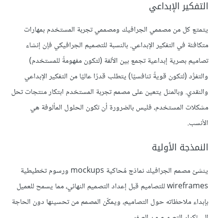
التفكير الإبداعي
يتمتع كل من مصممي الجرافيك ومصممي تجربة المستخدم بمهارات
متكافئة في التفكير الإبداعي. بالنسبة للتصميم الجرافيكي فإن إنشاء
تصاميم بصرية إبداعية تجمع بين الألفة (لتكون مفهومةً للمستخدم)
والتفرُّد (لتكون قويةً تنافسيًا) يتطلب قدرًا عاليًا من التفكير الإبداعي
والنقدي. وبالمثل يتعين على مصمم تجربة المستخدم ابتكار منتجات تحل
مشكلات المستخدم، فليس بالضرورة أن تكون الحلول المألوفة هي
الأنسب.
النمذجة الأولية
ينشئ مصمم الجرافيك نماذج مُحاكية mockups ورسوم تخطيطية
wireframes للتصاميم قبل إعداد التصميم النهائي، مما يسمح للعميل
بإبداء ملاحظاته حول التصاميم، ويمكّن المصمم من تحسينها دون الحاجة
إلى تكرار التصميم من الصفر.