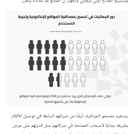
وترسيخ انطباع أولي إيجابي وإظهار أن المنتج تم إعدادُه بإتقان.
يستفيد مصممو الجرافيك أيضًا من خبراتهم السابقة في توصيل الأفكار
بطريقة جذابة لأصحاب المصلحة في شركاتهم، مثل قدرتهم على عرض