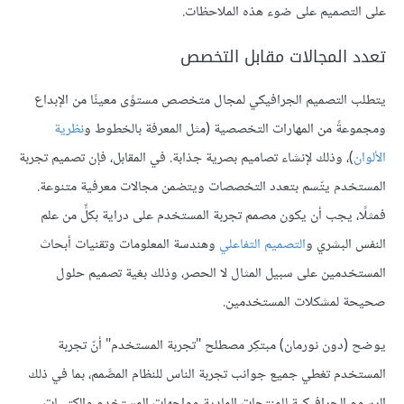
على التصميم على ضوء هذه الملاحظات.
تعدد المجالات مقابل التخصص
يتطلب التصميم الجرافيكي لمجال متخصص مستوًى معينًا من الإبداع
ومجموعةً من المهارات التخصصية (مثل المعرفة بالخطوط و
نظرية
الألوان
)، وذلك لإنشاء تصاميم بصرية جذابة. في المقابل، فإن تصميم تجربة
المستخدم يتّسم بتعدد التخصصات ويتضمن مجالات معرفية متنوعة.
فمثلًا، يجب أن يكون مصمم تجربة المستخدم على دراية بكلٍّ من علم
النفس البشري و
التصميم التفاعلي
وهندسة المعلومات وتقنيات أبحاث
المستخدمين على سبيل المثال لا الحصر، وذلك بغية تصميم حلول
صحيحة لمشكلات المستخدمين.
يوضح (دون نورمان) مبتكِر مصطلح "تجربة المستخدم" أنّ تجربة
المستخدم تغطي جميع جوانب تجربة الناس للنظام المصَّمم، بما في ذلك
الرسوم الجرافيكية للمنتجات المادية وواجهات المستخدم والكتيبات