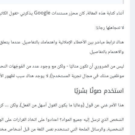
أثناء كتابة هذه المقالة، كان محرّر مستندات Google يذكرني -تقول الكاتبة- بالأخطاء الإملائية بلطف بخط أحمر متعرج.
لا تتجاهلها رجاءً!
هناك ترابط مباشر بين الأخطاء الإملائية واهتمامك بالتفاصيل. عندما يتع
والاهتمام بالتفاصيل.
ليس من الضروري أن تكون مثاليًا - ولكن مع وجود عدد من المُوجّهات النحو
موظفين مثلك في مجال تجربة المستخدم!)، لا يوجد هناك سبب لظهور الأخ
استخدم صوتًا بشريًا
هذا الأمر غني عن قول (وغالبًا ما يكون القول أسهل من الفعل)، ولكن … كن إ
الشخص الذي ترسل إليه جميع المواد؟ اعتادوا على اتخاذ القرارات على الورق
الشخصية، والرسائل الملحة التي تستخدم نفس اللغة من قبل أشخاص مختل