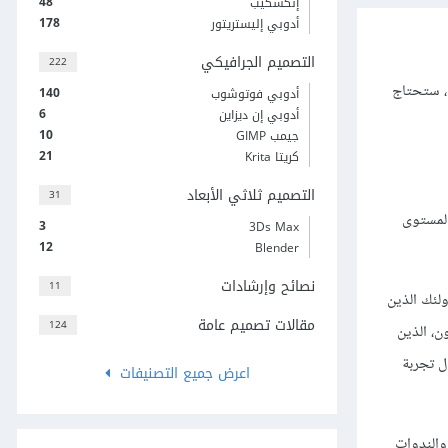
48
إنكسكيب
178
أدوبي إليستريتور
التصميم الجرافيكي
222
حالة. نعم، ستحتاج
140
أدوبي فوتوشوب
6
أدوبي إن ديزاين
10
جيمب GIMP
21
كريتا Krita
التصميم ثلاثي الأبعاد
31
المستوى
3
3Ds Max
12
Blender
نصائح وإرشادات
11
لئك الذين
مقالات تصميم عامة
124
ن، الذين
ل تجربة
اعرض جميع التصنيفات
والندوات