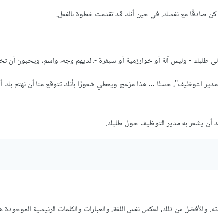
ت. كن صادقًا مع نفسك. في حين أنك قد تقدمت خطوة بالفعل.
إلى طلبك - وليس آلة أو خوارزمية أو شيفرة -. لديهم وجه، واسم، ويحبون أن تخا
 مدير التوظيف"، حسنًا … هذا مزعج ويعطي شعورًا بأنك تتوقع منا أن نهتم بك أك
يد أن يشعر به مدير التوظيف حول طلبك.
. والأفضل من ذلك، اعكس نفس اللغة، والعبارات والكلمات الرئيسية الموجودة هن