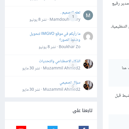
مدير رفيع
تعلم التصميم .
1
Mamdouh Khiry · نشر
8 يونيو
التنظيمية،
ما رأيكم في موقع IMGVO لتحويل
وضغط الصور؟
0
Boukhar Zo · نشر
8 يونيو
الذكاء الاصطناعي والتحديات
0
 عنا
Muzammil Ahmed2 · نشر
30 مايو
سؤال تصميمي
0
Muzammil Ahmed2 · نشر
30 مايو
ضبط قبل
تابعنا على