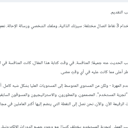
ب التقديم.
سنناقش في هذا المنشور ما الذي يمكنك فعله به لتكون مميزًا، وذلك باستخدام 3 نقاط اتصال مختلفة: سيرتك الذاتية، وملفك الشخصي ورسالة الإ
نب الحديث عنه جميعًا: المنافسة. في وقت كتابة هذا المقال، كانت المنافسة في 
اطر أعلى مما كانت عليه في أي وقتٍ مضى.
 المهرة - ولكن من المستوى المتوسط إلى المستويات العليا بشكل شبه كامل. أو
ح "تجربة المستخدم". المصممون، والمطورون، والاستراتيجيون والمسوقون السابقو
رفيعة الآن. والآن، نحن نصل إلى النقطة التي ينضم إليها أكثر العاملين في مجا
يب العملي لتجربة المستخدم يختلف كثيرًا. مع وجود جميع الدورات الإلكترونية، 