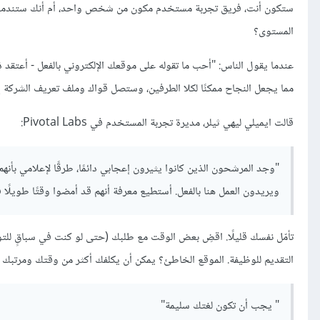
ستكون أنت، فريق تجربة مستخدم مكون من شخص واحد، أم أنك ستندمج مع ا
المستوى؟
عندما يقول الناس: "أحب ما تقوله على موقعك الإلكتروني بالفعل - أعتقد
مما يجعل النجاح ممكنًا لكلا الطرفين، وستصل قواك وملف تعريف الشركة 
قالت ايميلي ليهي ثيلر، مديرة تجربة المستخدم في Pivotal Labs:
"وجد المرشحون الذين كانوا يثيرون إعجابي دائمًا، طرقًا لإعلامي بأنهم
ويريدون العمل هنا بالفعل. أستطيع معرفة أنهم قد أمضوا وقتًا طويلًا في قراءة موقع Pivotal الإلكتروني الذي يتحدث 
تأمّل نفسك قليلًا. اقضِ بعض الوقت مع طلبك (حتى لو كنت في سباقٍ للت
التقديم للوظيفة. الموقع الخاطئ؟ يمكن أن يكلفك أكثر من وقتك ومرتبك 
" يجب أن تكون لغتك سليمة"