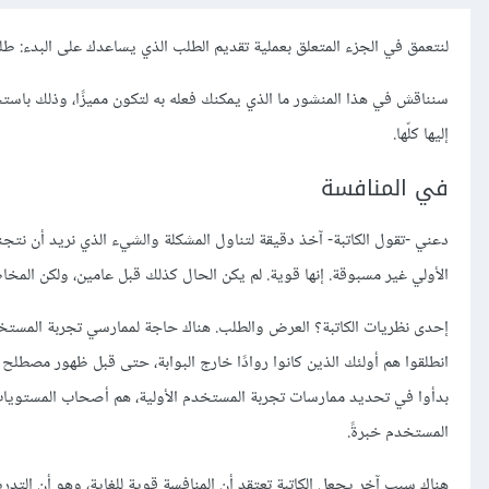
لنتعمق في الجزء المتعلق بعملية تقديم الطلب الذي يساعدك على البدء: طل
إليها كلّها.
في المنافسة
دعني -تقول الكاتبة- آخذ دقيقة لتناول المشكلة والشيء الذي نريد أن نتج
الأولي غير مسبوقة. إنها قوية. لم يكن الحال كذلك قبل عامين، ولكن المخ
إحدى نظريات الكاتبة؟ العرض والطلب. هناك حاجة لممارسي تجربة المستخدم
انطلقوا هم أولئك الذين كانوا روادًا خارج البوابة، حتى قبل ظهور مصطل
بدأوا في تحديد ممارسات تجربة المستخدم الأولية، هم أصحاب المستويات ال
المستخدم خبرةً.
هناك سبب آخر يجعل الكاتبة تعتقد أن المنافسة قوية للغاية، وهو أن التدر