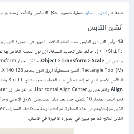
تابعنا في
الدرس السابق
عملية تصميم الشكل الأساسي والنأخذ وسنتابع في
أنشئ القابس
13-
يأتي الآن دور القابس. حدد القطع الناقص المبين في الصورة الأولى 
. حافظ على تحديد النسخة، أزل لون التعبئة الخاص بها ثم 
+Shift +]
وانتقل إلى
Object > Transform > Scale…
Rectangle Tool (M)، أنشئ مستطيلًا أزرق اللون بحجم 128 X 140. حافظ على تحديد هذا المستطيل، اضغط باستمرار على مفتاح
الناقص الأحمر الذي تم إنشاؤه في هذه الخطوة، حرر مفتاح
وانقر 
Shift
Align
الذين تم إنشاؤهم في هذه الخطوة، ثم افتح لوحة مستكشف المسارات Pathfinder من
الكائن الناتج كما هو مبين في الصورة الأخيرة في الأسفل.