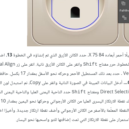
13
، اض
الخطوة، حرر مفتاح
وانقر على الكائن الأزرق ثان
Shift
Center من لوحة المحاذاة Align و انقر على زر Vertical Align Center . حدد بعد ذلك المستطيل الأحمر 
أدخل البيانات المبينة في الصورة الثانية وانقر على Copy، ثم
حدد الناحية اليمنى العليا والناحية اليمنى ا
Shift
المستطيل
لنقاط Add Anchor Point Tool (+) انقر على النقطة المعلّمة بالأصفر من الكائن الأرجواني وأضف نقطة ارتكاز جديدة. وأخيرًا