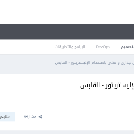
تصميم
DevOps
البرامج والتطبيقات
اري واقعي باستخدام الإليستريتور - القابس
يستريتور - القابس
متابعو
مشاركة