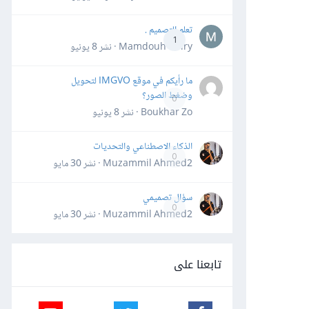
تعلم التصميم .
1
Mamdouh Khiry · نشر
8 يونيو
ما رأيكم في موقع IMGVO لتحويل
وضغط الصور؟
0
Boukhar Zo · نشر
8 يونيو
الذكاء الاصطناعي والتحديات
0
Muzammil Ahmed2 · نشر
30 مايو
سؤال تصميمي
0
Muzammil Ahmed2 · نشر
30 مايو
تابعنا على