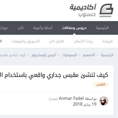
الرئيسية
دروس ومقالات
أسئلة وأجوبة
كتب
دورات
البرمجة
ريادة الأعمال
العمل الحر
التسويق والمبيعات
ال
الرئيسية
التصميم
الرسوميات
أدوبي إليستريتور
كيف تنشئ مقبس جد
كيف تنشئ مقبس جداري واقعي باستخدام الإل
القابس
بواسطة Anmar Fadel
(معدل)
19 يناير 2018