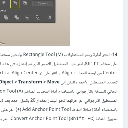
14-
اختر أدارة رسم المستطيلات Rectangle Tool (M) وأنشئ مستطيلًا أحمر أبعاده 84 X 75. حدد الكائن الأزرق الذي تم إنشاؤه في الخطوة
على مفتاح
، انقر على المستطيل الأحمر الذي تم إنشاؤه في هذه 
Shift
تحديد المستطيل الأحمر وانتقل إلى
Object > Transform > Move…
الحالي للنسخة بالأرجواني. باستخدام أداة التحديد المباشر Direct Selection Tool (A) ومفتاح
باستخدام أداة إضافة ا
تحويل النقاط Convert Anchor Point Tool (
)، انقر باستمرار على نقطة الارتكاز التي تمت إضافتها للتو واسحبها نحو اليسار.
Shift +C