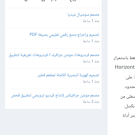
مصمم سوشيال ميديا
منذ 1 ساعة
تصميم وإخراج منتج رقمي تعليمي بصيغة PDF
منذ 1 ساعة
مصمم فيديوهات موشن جرافيك / فيديوهات تعريفية لتطبيق
غط باستمرار
منذ 1 ساعة
ية. انقر على زر Horizontal Align
تصميم الهوية البصرية الكاملة لمطعم فطير
وحركه نحو الأسفل بمقدار 17 بكسل. حافظ على
منذ 1 ساعة
 استبدل لون الحدود
مصمم موشن جرافيكس لإنتاج فيديو ترويجي لتطبيق فحص 
لسفلى من
وتدقيق الهويات
منذ 2 ساعة
 الأرجواني، ثم حركهما نحو اليسار بمقدار 20 بكسل. حدد بعد ذلك نقطة الارتكاز اليسرى العليا من الكائن الأرجواني وحركها نحو اليمين بمقدار 10 بكسل.
 اختر أداة