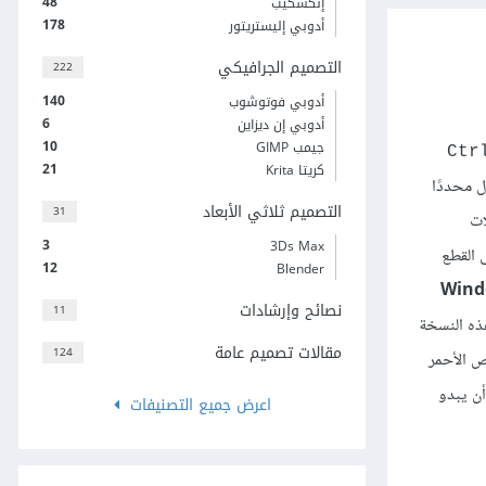
48
إنكسكيب
178
أدوبي إليستريتور
التصميم الجرافيكي
222
140
أدوبي فوتوشوب
6
أدوبي إن ديزاين
10
جيمب GIMP
Ctr
21
كريتا Krita
ل محددًا
التصميم ثلاثي الأبعاد
31
ستطيلات
3
3Ds Max
ى القطع
12
Blender
Wind
نصائح وإرشادات
11
نه، ثم حرك هذه النسخة
مقالات تصميم عامة
124
 والقطع الناقص الأحمر
I . ينبغي أن يبدو
اعرض جميع التصنيفات