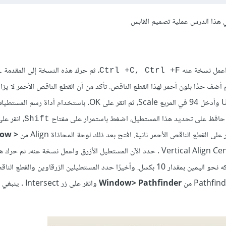
 هذا الدرس عملية تصميم القابس
واعمل نسخة عنه
، ثم حرك هذه النسخة إلى المقدمة
l
Ctrl +C, Ctrl +F
أضف حدًا بلون أحمر لهذا القطع الناقص. تأكد من أن القطع الناقص الأحمر لا يزا
فعّل الخيار Uniform وأدخل 94 في المربع Scale، ثم انقر على OK. باستخدام أداة رسم الم
، انقر عل
Shift
على القطع الناقص الأحمر ثانية. افتح بعد ذلك لوحة المحاذاة Align من
ow >
وانقر على زر Horizontal Align Center، ثم انقر على زر Vertical Align Center . حدد الآن المستطيل الأزرق واعمل نسخة ع
نحو اليسار بمقدار 10 بكسل. حدد بعد ذلك المستطيل الأزرق الأصلي وحركه نحو اليمين بمقدار 10 بكسل. وأخيرًا حدد المستطيلين الزرقاوين
Window> Pathfinder
وانقر على زر ntersect