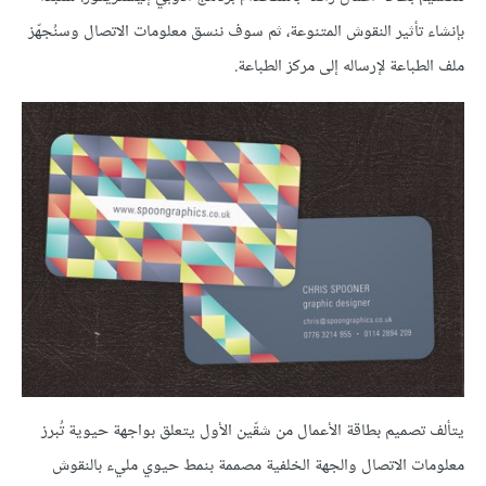
بإنشاء تأثير النقوش المتنوعة، ثم سوف ننسق معلومات الاتصال وسنُجهّز
ملف الطباعة لإرساله إلى مركز الطباعة.
يتألف تصميم بطاقة الأعمال من شقّين الأول يتعلق بواجهة حيوية تُبرز
معلومات الاتصال والجهة الخلفية مصممة بنمط حيوي مليء بالنقوش