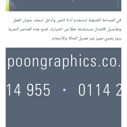
في المساحة المُتبقية استخدم أداة النّص وأدخل اسمك، عنوان العمل
وتفاصيل الاتصال مستخدمًا خطًّا من اختيارك. امنح هذه العناصر النصية
بروز بصري مميز عبر تعديل الحالة والأحجام.