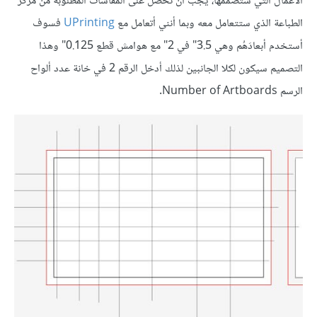
الأعمال التي ستُصمّمها، يجب أن تَحصُل على المقاسات المطلوبة من مركز
الطباعة الذي ستتعامل معه وبما أنني أتعامل مع
UPrinting
فسوف
أستخدم أبعادَهُم وهي 3.5" في 2" مع هوامش قطع 0.125" وهذا
التصميم سيكون لكلا الجانبين لذلك أدخل الرقم 2 في خانة عدد ألواح
الرسم Number of Artboards.