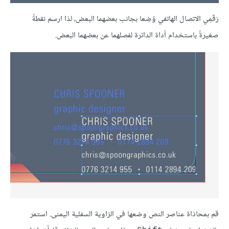
رَقَمِي الاتصال الهاتفي وُضِعا بجانب بعضهما البعض، لذا ارسم نقطةً
صغيرةً باستخدام أداة الدائرة لفصلهما عن بعضهما البعض.
قم بمحاذاة عناصر النص وضعها في الزاوية السفلية اليمنى. استمر