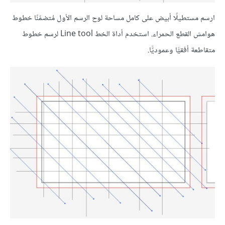
ارسم مستطيلًا أبيض على كامل مساحة لوح الرسم الأول مُتضمّنًا خطوط
هوامش القطع الحمراء. استخدم أداة الخط Line tool لرسم خطوط
متقاطعة أفقيًّا وعموديًّا.