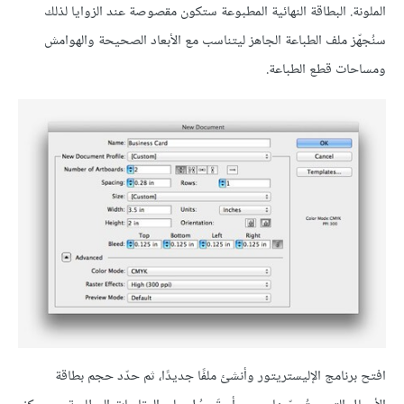
الملونة. البطاقة النهائية المطبوعة ستكون مقصوصة عند الزوايا لذلك
سنُجهّز ملف الطباعة الجاهز ليتناسب مع الأبعاد الصحيحة والهوامش
ومساحات قطع الطباعة.
افتح برنامج الإليستريتور وأنشئ ملفًا جديدًا، ثم حدّد حجم بطاقة