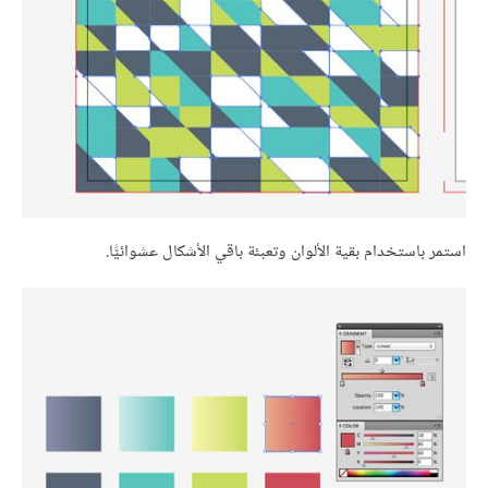
استمر باستخدام بقية الألوان وتعبئة باقي الأشكال عشوائيًّا.