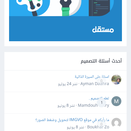
أحدث أسئلة التصميم
اسئلة على السيرة الذاتية
0
Ayman Daahra · نشر
24 يوليو
تعلم التصميم .
1
Mamdouh Khiry · نشر
8 يونيو
ما رأيكم في موقع IMGVO لتحويل وضغط الصور؟
0
Boukhar Zo · نشر
8 يونيو