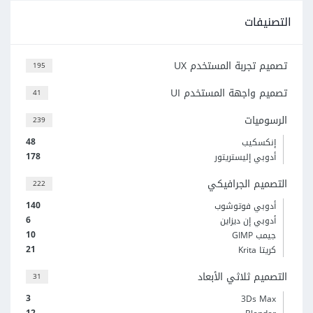
التصنيفات
تصميم تجربة المستخدم UX
195
تصميم واجهة المستخدم UI
41
الرسوميات
239
48
إنكسكيب
178
أدوبي إليستريتور
التصميم الجرافيكي
222
140
أدوبي فوتوشوب
6
أدوبي إن ديزاين
10
جيمب GIMP
21
كريتا Krita
التصميم ثلاثي الأبعاد
31
3
3Ds Max
12