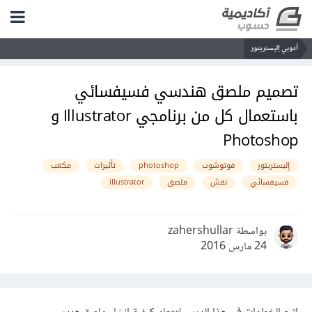
أدوبي إليستريتور
تصميم ملصق هندسي فسيفسائي
باستعمال كل من برنامجي Illustrator و
Photoshop
إليستريتور
فوتوشوب
photoshop
تأثيرات
مكعب
فسيفسائي
نقش
ملصق
illustrator
بواسطة zahershullar
24 مارس 2016