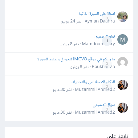
اسئلة على السيرة الذاتية
0
Ayman Daahra · نشر
24 يوليو
تعلم التصميم .
1
Mamdouh Khiry · نشر
8 يونيو
ما رأيكم في موقع IMGVO لتحويل وضغط الصور؟
0
Boukhar Zo · نشر
8 يونيو
الذكاء الاصطناعي والتحديات
0
Muzammil Ahmed2 · نشر
30 مايو
سؤال تصميمي
0
Muzammil Ahmed2 · نشر
30 مايو
تابعنا على