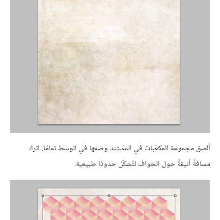
ألصق مجموعة المكعّبات في المستند وضعها في الوسط تمامًا. اترك
مسافةً أنيقةً حول الحواف لتُشكّل حدودًا طبيعية.