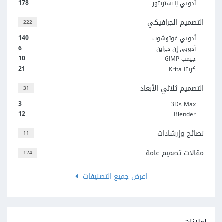
178
أدوبي إليستريتور
التصميم الجرافيكي
222
140
أدوبي فوتوشوب
6
أدوبي إن ديزاين
10
جيمب GIMP
21
كريتا Krita
التصميم ثلاثي الأبعاد
31
3
3Ds Max
12
Blender
نصائح وإرشادات
11
مقالات تصميم عامة
124
اعرض جميع التصنيفات
إعلانات