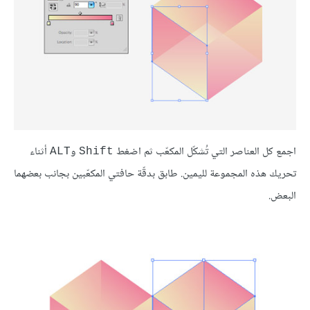
اجمع كل العناصر التي تُشكّل المكعّب ثم اضغط
و
أثناء
ALT
Shift
تحريك هذه المجموعة لليمين. طابق بدقّة حافتي المكعّبين بجانب بعضهما
البعض.