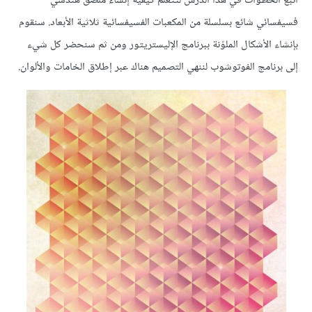
اتبع الخطوات في هذا الدرس لتتعلم كيفية إنشاء ملصق هندسي
فسيفسائي شائع بسلسلة من المكعبات الفسيفسائية ثلاثية الأبعاد. سنقوم
بإنشاء الأشكال الملوّنة ببرنامج الإليستريتور ومن ثم سنحضر كل شيء
إلى برنامج الفوتوشوب لننهي التصميم هناك عبر إطلاق الخامات والألوان.