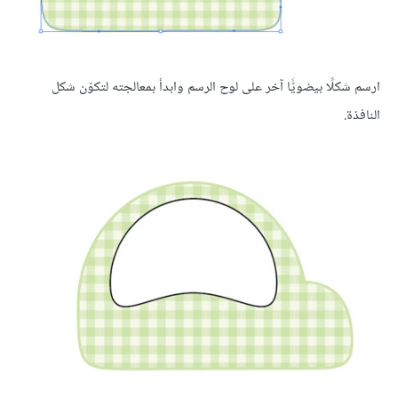
ارسم شكلًا بيضويًّا آخر على لوح الرسم وابدأ بمعالجته لتكوّن شكل
النافذة.