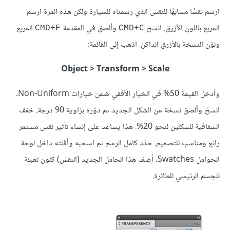
ارسم نقشًا مشابهًا للنقش الذي رسمناه للسيارة ولكن هذه المرة ارسم
المربع باللون الأزرق. انسخ
وألصق في المقدمة
المربع
CMD+F
CMD+C
ولوّن النسخة بالأزرق الداكن. اذهب إلى القائمة:
Object > Transform > Scale
وأدخل القيمة 50% في الخيار الأفقي ضمن خيارات Non-Uniform.
انسخ وألصق نسخة عن الشكل الجديد ثم دوّره بزاوية 90 درجة. خفف
الشفافية للشكلين لنحو 20%. هذا يساعد على إنشاء تأثير نقش مستمر
رائع ومناسب للتصميم. حدّد كامل الرسم ثم اسحبه وأفلته داخل لوحة
الحوامل Swatches. أضِف هذا الحامل الجديد (النقش) كلون تعبئة
للجسم الرئيسي للطائرة.