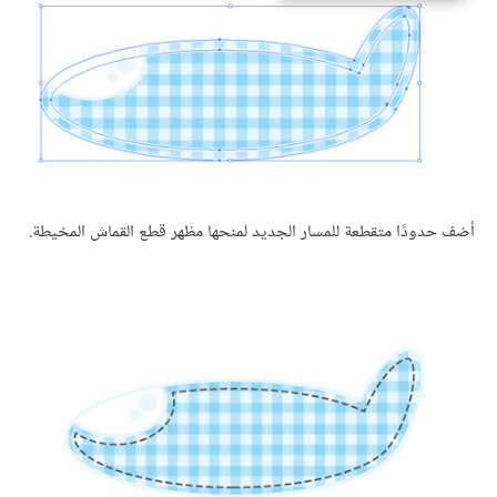
أضف حدودًا متقطعة للمسار الجديد لمنحها مظهر قطع القماش المخيطة.