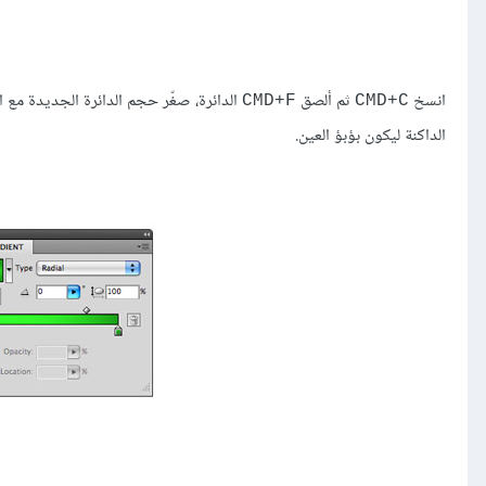
انسخ
ثم ألصق
الدائرة، صغّر حجم الدائرة الجديدة مع
CMD+F
CMD+C
الداكنة ليكون بؤبؤ العين.