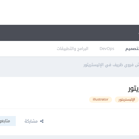
تصميم
DevOps
البرامج والتطبيقات
 فروي ظريف في الإليستريتور
تور
الإليستريتور
illustrator
متابعو
مشاركة