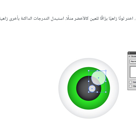
اختر لونًا زاهيًّا برّاقًا للعين كالأخضر مثلًا. استبدل التدرجات الداكنة بأخرى زاهية 