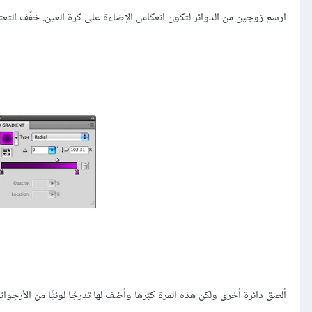
ارسم زوجين من الدوائر لتكون انعكاس الإضاءة على كرة العين. خفّف التعتيم إلى 80% للمساح للعناصر الأساسية بالظهور
ألصق دائرة أخرى ولكن هذه المرة كبّرها وأضف لها تدرجًا لونيًّا من الأرج