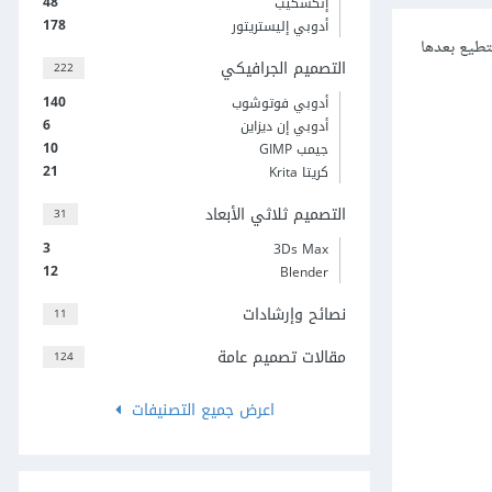
48
إنكسكيب
178
أدوبي إليستريتور
طيع بعدها
التصميم الجرافيكي
222
140
أدوبي فوتوشوب
6
أدوبي إن ديزاين
10
جيمب GIMP
21
كريتا Krita
التصميم ثلاثي الأبعاد
31
3
3Ds Max
12
Blender
نصائح وإرشادات
11
مقالات تصميم عامة
124
اعرض جميع التصنيفات