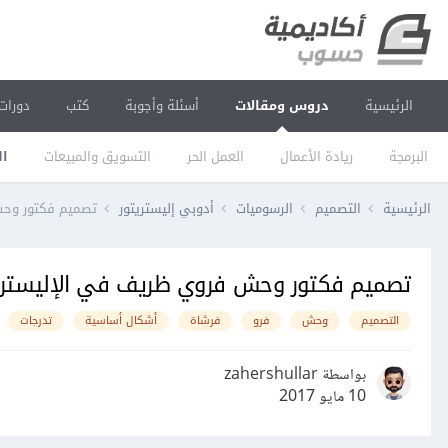
الرئيسية
دروس ومقالات
أسئلة وأجوبة
كتب
دورات
البرمجة
ريادة الأعمال
العمل الحر
التسويق والمبيعات
ال
الرئيسية
التصميم
الرسوميات
أدوبي إليستريتور
تصميم فكتور وحش
تصميم فكتور وحش فروي ظريف في الإليستري
التصميم
وحش
فرو
فرشاة
أشكال أساسية
تدرجات
بواسطة zahershullar
10 مايو 2017