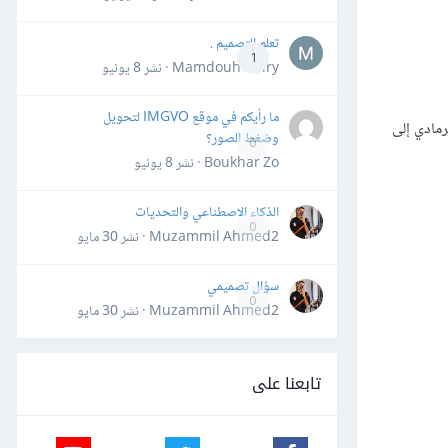
تعلم التصميم .
1
Mamdouh Khiry · نشر
8 يونيو
ما رأيكم في موقع IMGVO لتحويل
رمادي إلى
وضغط الصور؟
0
Boukhar Zo · نشر
8 يونيو
الذكاء الاصطناعي والتحديات
0
Muzammil Ahmed2 · نشر
30 مايو
سؤال تصميمي
0
Muzammil Ahmed2 · نشر
30 مايو
تابعنا على