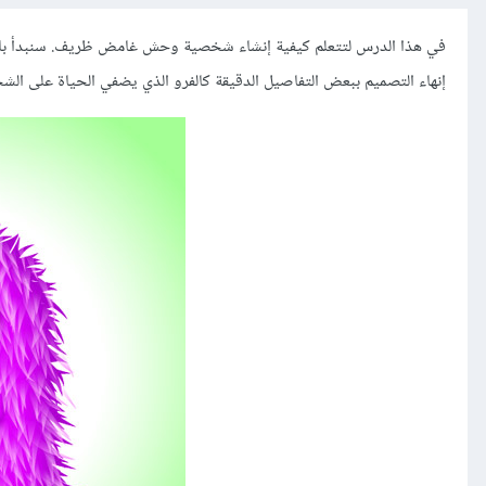
في هذا الدرس لتتعلم كيفية إنشاء شخصية وحش غامض ظريف. سنبدأ بالعم
إنهاء التصميم ببعض التفاصيل الدقيقة كالفرو الذي يضفي الحياة على الش