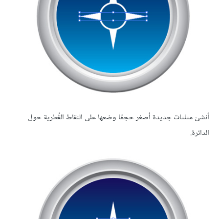
أنشئ مثلثات جديدة أصغر حجمًا وضعها على النقاط القُطرية حول
الدائرة.