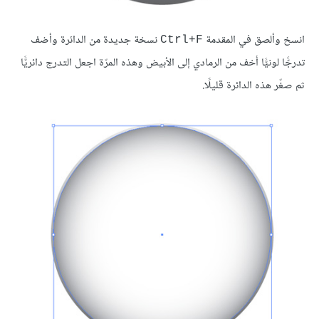
انسخ وألصق في المقدمة
نسخة جديدة من الدائرة وأضف
Ctrl+F
تدرجًّا لونيًّا أخف من الرمادي إلى الأبيض وهذه المرّة اجعل التدرج دائريًّا
ثم صغّر هذه الدائرة قليلًا.