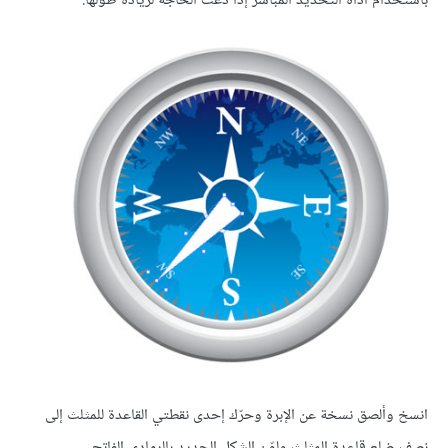
باستخدام أداة التحديد المباشر إذا دعت الحاجة لزيادة طولها.
انسخ وألصق نسخة عن الإبرة وحرّك إحدى نقطتي القاعدة للمثلث إلى
نصف ضلع قاعدة المثلث ولوّن الشكل الجديد بالرمادي الفاتح.