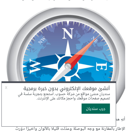
أنهِ هذا التصميم ببعض التعديلات والإضافات. هنا قمتُ بتعديل حجم
الإطار بالمقارنة مع وجه البوصلة وعدّلت قليلًا بالألوان وأخيرًا دوّرتُ