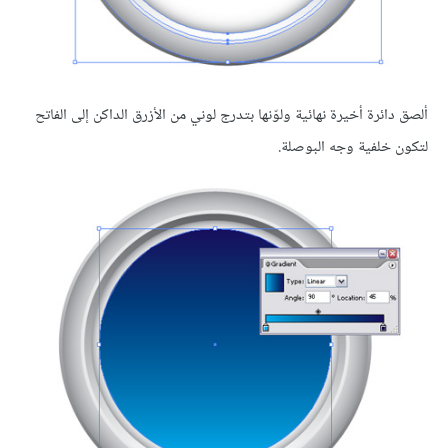
ألصق دائرة أخيرة نهائية ولوّنها بتدرج لوني من الأزرق الداكن إلى الفاتح
لتكون خلفية وجه البوصلة.