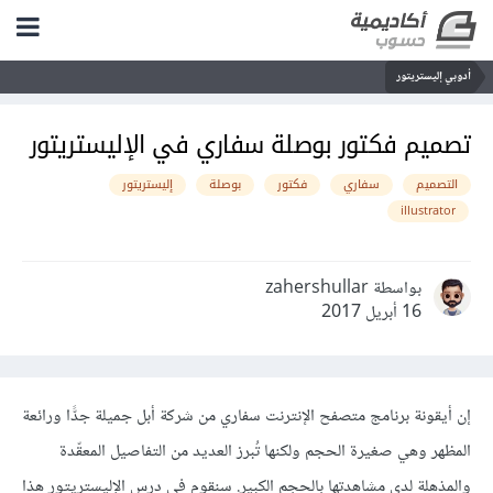
أدوبي إليستريتور
تصميم فكتور بوصلة سفاري في الإليستريتور
التصميم
سفاري
فكتور
بوصلة
إليستريتور
illustrator
بواسطة zahershullar
16 أبريل 2017
إن أيقونة برنامج متصفح الإنترنت سفاري من شركة أبل جميلة جدًّا ورائعة
المظهر وهي صغيرة الحجم ولكنها تُبرز العديد من التفاصيل المعقّدة
والمذهلة لدى مشاهدتها بالحجم الكبير. سنقوم في درس الإليستريتور هذا