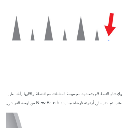
ولإنشاء النمط قم بتحديد مجموعة المثلثات مع النقطة واقلبها رأسًا على
عقب ثم انقر على أيقونة فرشاة جديدة New Brush من لوحة الفراشي.