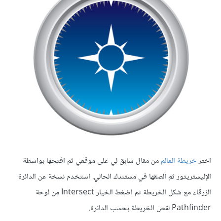
اختر
خريطة العالم
من مقال سابق لي على موقعي ثم افتحها بواسطة
الإليستريتور ثم ألصقها في مستندك الحالي. استخدم نسخة عن الدائرة
الزرقاء مع شكل الخريطة ثم اضغط الخيار Intersect من لوحة
Pathfinder لقص الخريطة بحسب الدائرة.