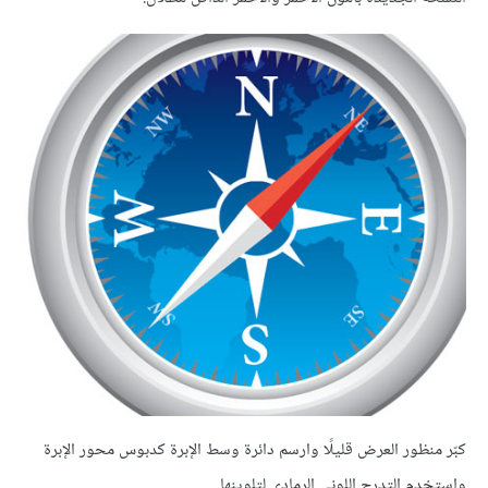
كبّر منظور العرض قليلًا وارسم دائرة وسط الإبرة كدبوس محور الإبرة
واستخدم التدرج اللوني الرمادي لتلوينها.