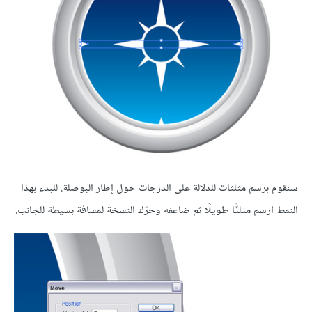
سنقوم برسم مثلثات للدلالة على الدرجات حول إطار البوصلة. للبدء بهذا
النمط ارسم مثلثًّا طويلًا ثم ضاعفه وحرّك النسخة لمسافة بسيطة للجانب.