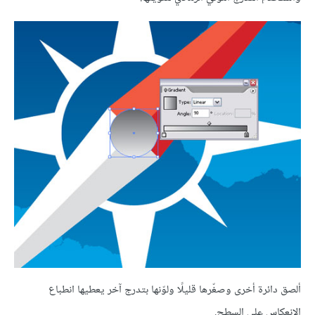
ألصق دائرة أخرى وصغّرها قليلًا ولوّنها بتدرج آخر يعطيها انطباع
الانعكاس على السطح.