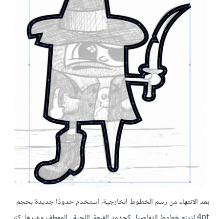
بعد الانتهاء من رسم الخطوط الخارجية، استخدم حدودًا جديدة بحجم
4pt لتتبّع خطوط التفاصيل كحدود القبعة، اللحية ، المعطف وغيرها. كبّر