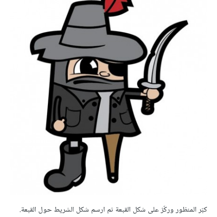
كبّر المنظور وركّز على شكل القبعة ثم ارسم شكل الشريط حول القبعة.