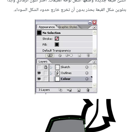
أنشئ طبقة جديدة وضعها أسفل لوحة الطبقات. اختر اللون الرمادي وابدأ
بتلوين شكل القبعة بحذر بدون أن تخرج خارج حدود الشكل السوداء.