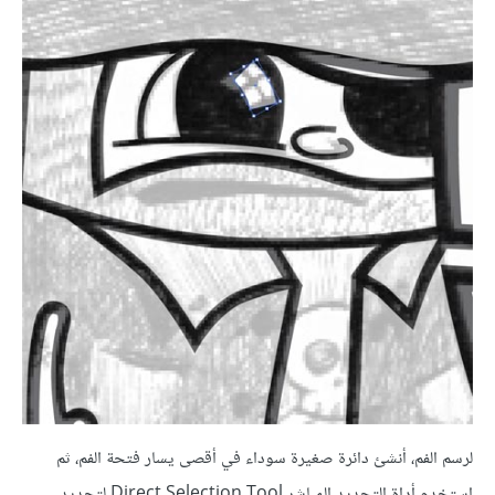
لرسم الفم، أنشئ دائرة صغيرة سوداء في أقصى يسار فتحة الفم، ثم
استخدم أداة التحديد المباشر Direct Selection Tool لتحديد