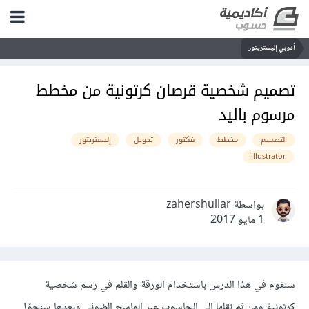
أدوبي إليستريتور
تصميم شخصية قرصان كرتونية من مخطط
مرسوم باليد
التصميم
مخطط
فكتور
تحويل
إليستريتور
illustrator
بواسطة zahershullar
1 مايو 2017
سنقوم في هذا الدرس باستخدام الورقة والقلم في رسم شخصية
كرتونية ومن ثم نقلها إلى الحاسوب عبر الماسح الضوئي وبعدها سنحوّل