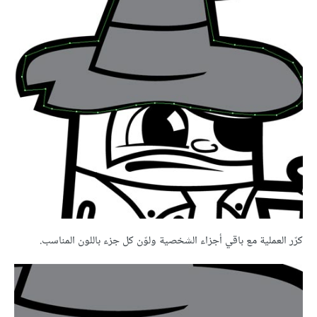
كرّر العملية مع باقي أجزاء الشخصية ولوّن كل جزء باللون المناسب.