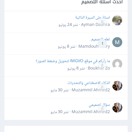
أحدث أسئلة التصميم
اسئلة على السيرة الذاتية
0
Ayman Daahra · نشر
24 يوليو
تعلم التصميم .
1
Mamdouh Khiry · نشر
8 يونيو
ما رأيكم في موقع IMGVO لتحويل وضغط الصور؟
0
Boukhar Zo · نشر
8 يونيو
الذكاء الاصطناعي والتحديات
0
Muzammil Ahmed2 · نشر
30 مايو
سؤال تصميمي
0
Muzammil Ahmed2 · نشر
30 مايو