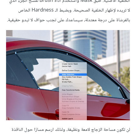
الخلفية الأصلية. طبق Mask واستخدم أداة Brush لمسح الجزء الذي
لا تريده لإظهار الخلفية الصحيحة. وبضبط الـ Hardness الخاص
بالفرشاة على درجة معتدلة، سيساعدك على تجنب حواف لا تبدو حقيقية.
لن تكون مساحة الزجاج لامعة ونظيفة، ولذلك ارسم مسارًا حول النافذة