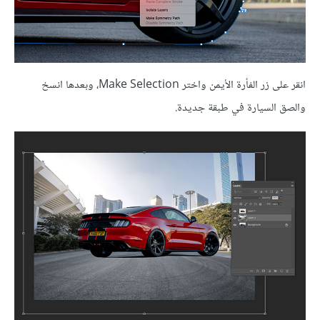
انقر على زر الفأرة الأيمن واختر Make Selection، وبعدها انسخ
والصق السيارة في طبقة جديدة.