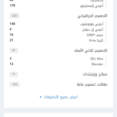
إنكسكيب
178
أدوبي إليستريتور
التصميم الجرافيكي
222
140
أدوبي فوتوشوب
6
أدوبي إن ديزاين
10
جيمب GIMP
21
كريتا Krita
التصميم ثلاثي الأبعاد
31
3
3Ds Max
12
Blender
نصائح وإرشادات
11
مقالات تصميم عامة
124
اعرض جميع التصنيفات