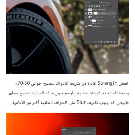
خفض Strength الأداة من شريط الأدوات لتصبح حوالي 50-70٪،
وبعدها استخدم فرشاة صغيرة وارسم حول حافة السيارة لتصبح بمظهر
طبيعي. كما يجب تكثيف Blur على الحواف الخلفية أكثر من الأمامية.