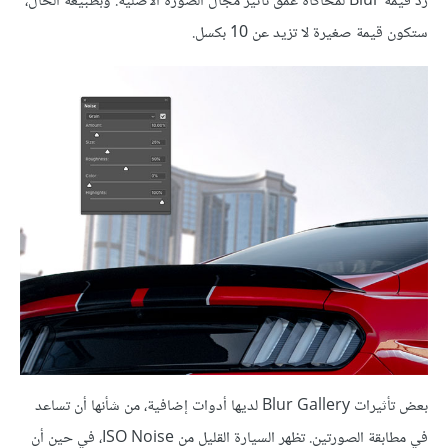
زد قيمة Blur لمحاكاة عمق تأثير مجال الصورة الأصلية. وبطبيعة الحال،
ستكون قيمة صغيرة لا تزيد عن 10 بكسل.
بعض تأثيرات Blur Gallery لديها أدوات إضافية، من شأنها أن تساعد
في مطابقة الصورتين. تظهر السيارة القليل من ISO Noise، في حين أن