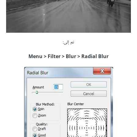
ثم إلى:
Menu > Filter > Blur > Radial Blur