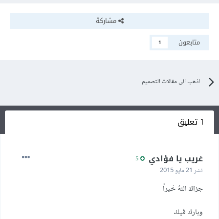
مشاركة
متابعون
1
اذهب الى مقالات التصميم
1 تعليق
غريب يا فؤادي
5
نشر
21 مايو 2015
جزاكَ اللهُ خَيراً
وبارك فيكْ