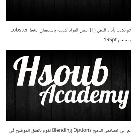
ثم نكتب بأداة النص (T) النص المراد كتابته باستعمال الخط Lobster
وبحجم 195pt
ثم إلى خصائص الدمج Blending Options نقوم بالعمل الموضح في