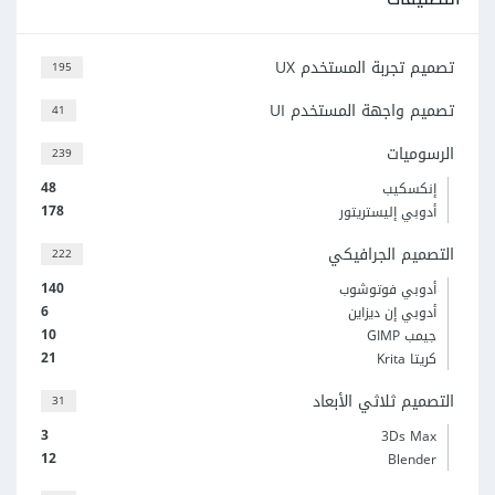
تصميم تجربة المستخدم UX
195
تصميم واجهة المستخدم UI
41
الرسوميات
239
48
إنكسكيب
178
أدوبي إليستريتور
التصميم الجرافيكي
222
140
أدوبي فوتوشوب
6
أدوبي إن ديزاين
10
جيمب GIMP
21
كريتا Krita
التصميم ثلاثي الأبعاد
31
3
3Ds Max
12
Blender