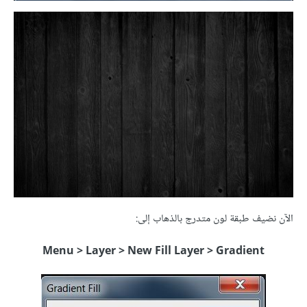
الآن نضيف طبقة لون متدرج بالذهاب إلى:
Menu > Layer > New Fill Layer > Gradient