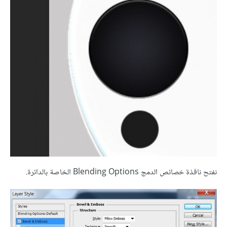
نفتح نافذة خصائص الدمج Blending Options الخاصة بالدائرة.