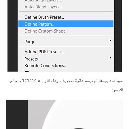
نعود لمشروعنا، ثم نرسم دائرة صغيرة سوداء اللون # 1c1c1c بالجانب
الايسر: