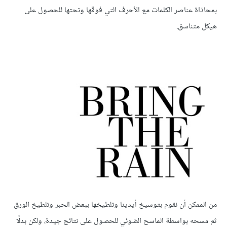
بمحاذاة عناصر الكلمات مع الأحرف التي فوقها وتحتها للحصول على
هيكل متناسق.
من الممكن أن نقوم بتوسيخ أيدينا وتلطيخها ببعض الحبر وتلطيخ الورق
ثم مسحه بواسطة الماسح الضوئي للحصول على نتائج جيدة، ولكن بدلًا