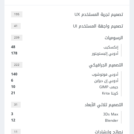
تصميم تجربة المستخدم UX
195
تصميم واجهة المستخدم UI
41
الرسوميات
239
48
إنكسكيب
178
أدوبي إليستريتور
التصميم الجرافيكي
222
140
أدوبي فوتوشوب
6
أدوبي إن ديزاين
10
جيمب GIMP
21
كريتا Krita
التصميم ثلاثي الأبعاد
31
3
3Ds Max
12
Blender
نصائح وإرشادات
11