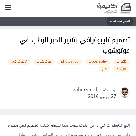
أدوبي فوتوشوب
تصميم تايبوغرافي بتأثير الحبر الرطب في
فوتوشوب
تأثيرات
typography
photoshop
فوتوشوب
تايبوغرافي
فرشاة
حبر
بواسطة zahershullar
27 يونيو 2016
اتبع الخطوات في درس الفوتوشوب هذا لتتعلم كيفية تصميم نص مشوّه
رائع. سنصمم باستخدام مجموعة متنوعة من الفراشي منظرًا لبقايا