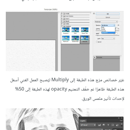
غيّر خصائص مزج هذه الطبقة إلى Multiply ليُصبح العمل الفني أسفل
هذه الطبقة ظاهرًا ثم خفّف التعتيم opacity لهذه الطبقة إلى 50%
لإحداث تأثير ملمس الورق.