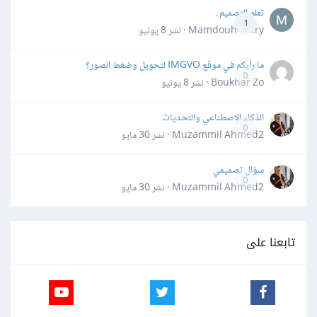
تعلم التصميم .
1
Mamdouh Khiry · نشر
8 يونيو
ما رأيكم في موقع IMGVO لتحويل وضغط الصور؟
0
Boukhar Zo · نشر
8 يونيو
الذكاء الاصطناعي والتحديات
0
Muzammil Ahmed2 · نشر
30 مايو
سؤال تصميمي
0
Muzammil Ahmed2 · نشر
30 مايو
تابعنا على