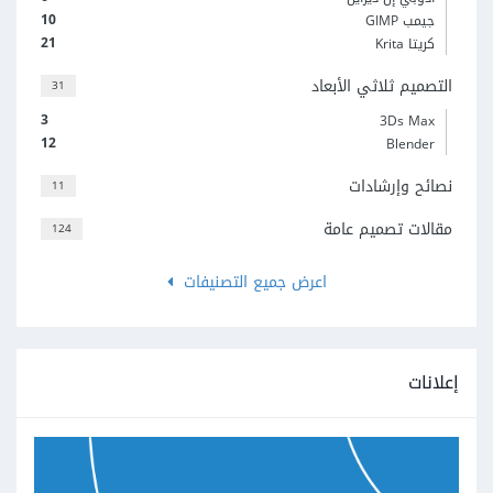
10
جيمب GIMP
21
كريتا Krita
التصميم ثلاثي الأبعاد
31
3
3Ds Max
12
Blender
نصائح وإرشادات
11
مقالات تصميم عامة
124
اعرض جميع التصنيفات
إعلانات