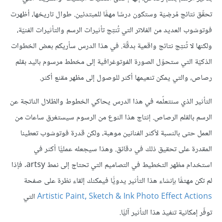
تحقّق نتائج مُرضِيَة وستكون درسًا مهمًّا للمبتدئين. طوال تاريخها، أظهرت
فوتوشوب العديد من الفلاتر التي تُنتِج تأثيرات الرسم والتأثيرات الفنيّة،
ولكنها لا تُنتِج نتائج واقعية بدقّة. في هذا الدرس سأريكم بعض الخطوات
الذكيّة التي ستحوّل الصورة الفوتوغرافية إلى مخطط مرسوم باليد بقلم
رصاص، والتي يمكن تنعيمها أكثر للوصول إلى مظهر مقنع أكثر.
التأثير الذي سنتعلّمه في هذا الدرس يحاكي الخطوط والظلال الناتجة عن
الرسم بالقلم الرصاص. إنتاج هذا النوع من الرسوم سيستغرق ساعات من
العمل حتى بالنسبة لأكثر الفنانين موهبة، ولكن قدرة فوتوشوب تعطينا
المقدرة على تحقيق ذلك في دقائق. وهذا سيجعله عمليًّا أكثر في
استخدام مظهر التخطيط في التصاميم التي تحتاج إلى نمط artsy. فإذا
لم تكن مهتمًّا بإنشاء هذا التأثير يدويًّا فيمكنك إلقاء نظرة على صفحة
Artistic Paint, Sketch & Ink Photo Effect Actions
التي
توفّر إمكانية تنفيذ هذا التأثير آليًّا.