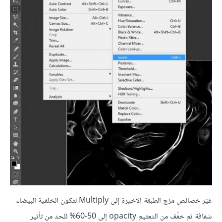
غيّر خصائص مزج الطبقة الأخيرة إلى Multiply لتكون الخلفية البيضاء
شفافة ثم خفّف من التعتيم opacity إلى 50-60% للحد من تأثير