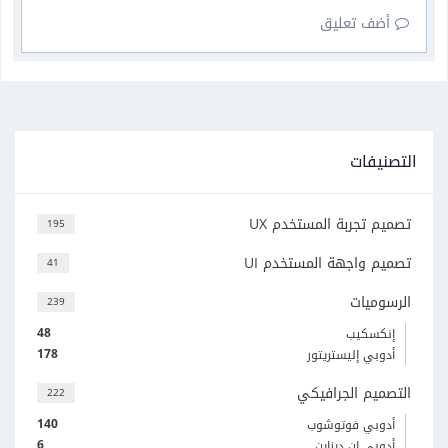
أضف تعليق
التصنيفات
تصميم تجربة المستخدم UX
195
تصميم واجهة المستخدم UI
41
الرسوميات
239
48
إنكسكيب
178
أدوبي إليستريتور
التصميم الجرافيكي
222
140
أدوبي فوتوشوب
6
أدوبي إن ديزاين