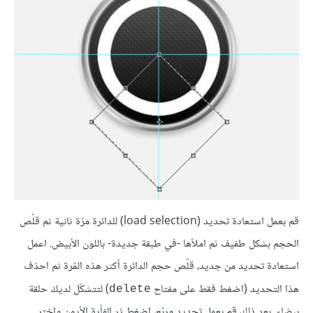
قم بعمل استعادة تحديد (load selection) للدائرة مرّة ثانية ثم قلّص
الحجم بشكل طفيف ثم املأها -في طبقة جديدة- باللون الأبيض. اعمل
استعادة تحديد من جديد، قلّص حجم الدائرة أكثر هذه المّرة ثم احذف
هذا التحديد (اضغط فقط على مفتاح
) لتتشكّل لديكَ حلقة
delete
بيضاء. بعد ذلك قم بعمل تحديد مربّع، اضغط زر الفأرة الأيمن واختر