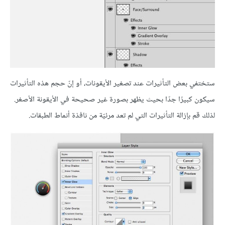
ستختفي بعض التأثيرات عند تصغير الأيقونات، أو إنّ حجم هذه التأثيرات
سيكون كبيرًا جدّا بحيث يظهر بصورة غير صحيحة في الأيقونة الأصغر.
لذلك قم بإزالة التأثيرات التي لم تعد مرئيّة من نافذة أنماط الطبقات.