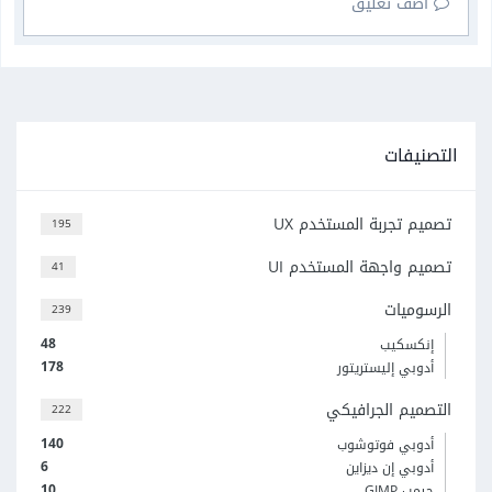
أضف تعليق
التصنيفات
تصميم تجربة المستخدم UX
195
تصميم واجهة المستخدم UI
41
الرسوميات
239
48
إنكسكيب
178
أدوبي إليستريتور
التصميم الجرافيكي
222
140
أدوبي فوتوشوب
6
أدوبي إن ديزاين
10
جيمب GIMP