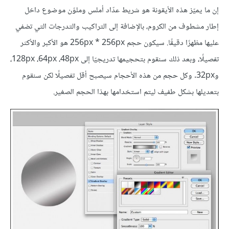
إن ما يميّز هذه الأيقونة هو شريط عدّاد أملس وملوّن موضوع داخل
إطار مشطوف من الكروم، بالإضافة إلى التراكيب والتدرجات التي تضفي
عليها مظهرًا دقيقًا. سيكون حجم 256px * 256px هو الأكبر والأكثر
تفصيلًا، وبعد ذلك سنقوم بتحجيمها تدريجيّا إلى 128px ،64px ،48px،
و32px. وكل حجم من هذه الأحجام سيصبح أقل تفصيلًا لكن سنقوم
بتعديلها بشكل طفيف ليتم استخدامها بهذا الحجم الصغير.