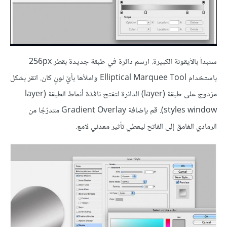
سنبدأ بالأيقونة الكبيرة. ارسم دائرة في طبقة جديدة بقطر 256px
باستخدام Elliptical Marquee Tool واملأها بأيّ لونٍ كان. انقر بشكل
مزدوج على طبقة (layer) الدائرة لتفتح نافذة أنماط الطبقة (layer
styles window). قم بإضافة Gradient Overlay متدرّجًا من
الرمادي الغامق إلى الفاتح ليعطي تأثير معدني لامع.