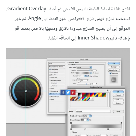
افتح نافذة أنماط الطبقة للقوس الأبيض ثم أضف Gradient Overlay،
استخدم تدرّج قوس قزح الافتراضي. غيّر النمط إلى Angle، ثم غيّر
الموقع إلى أن يصبح التدرّج مبدوءا بالأزق ومنتهيًا بالأحمر. بعدها قم
بإضافة تأثيرInner Shadow إلى الحافّة العُليا.