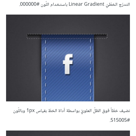
التدرّج الخطّيّ Linear Gradient باستخدام اللّون #000000.
نضيف خطّاً فوق الظلّ العلويّ بواسطة أداة الخطّ بقياس 1px وباللّون
#515005.