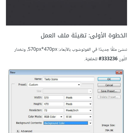
الخطوة الأولى: تهيئة ملف العمل
ننشئ ملفًّا جديدًا في الفوتوشوب بالأبعاد: 570px*470px، ونختار
اللّون
333236#
للخلفيّة.