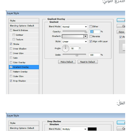
التدرّج اللونيّ:
الظلّ: