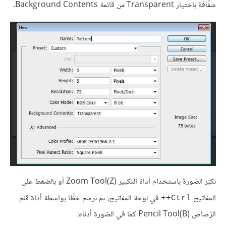
شفّافة باختيار Transparent من قائمة Background Contents.
نكبّر الصّورة باستخدام أداة التكبير (Zoom Tool(Z أو بالضغط على
المفاتيح
في لوحة المفاتيح، ثم نرسم خطًّا بواسطة أداة قلم
Ctrl++
الرّصاص (Pencil Tool(B كما في الصّورة أدناه: