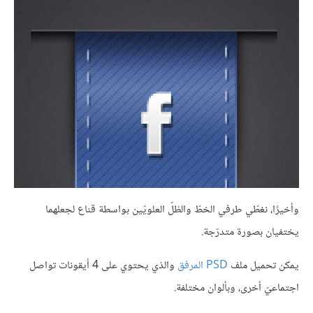
وأخيرًا، نغطّي طرفي الخطّ والظلّ العلويّين بواسطة قناع لجعلهما
يختفيان بصورة متدرّجة.
يمكن تحميل ملف
PSD المرفق
والذي يحتوي على 4 أيقونات تواصل
اجتماعيّ أخرى، وبألوان مختلفة.