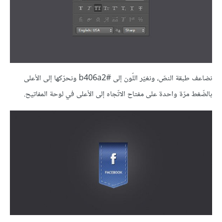
نضاعف طبقة النصّ، ونغيّر اللّون إلى #b406a2 ونحرّكها إلى الأعلى
بالضّغط مرّة واحدة على مفتاح الاتّجاه إلى الأعلى في لوحة المفاتيح.