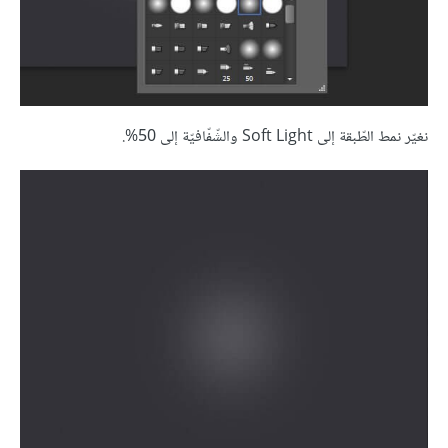
نغيّر نمط الطّبقة إلى Soft Light والشّفّافيّة إلى 50%.