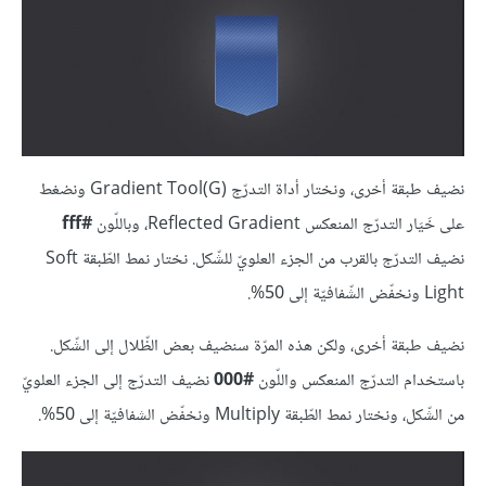
نضيف طبقة أخرى، ونختار أداة التدرّج (Gradient Tool(G ونضغط
على خَيَار التدرّج المنعكس Reflected Gradient، وباللّون
#fff
نضيف التدرّج بالقرب من الجزء العلويّ للشّكل. نختار نمط الطّبقة Soft
Light ونخفّض الشّفافيّة إلى 50%.
نضيف طبقة أخرى، ولكن هذه المرّة سنضيف بعض الظّلال إلى الشّكل.
باستخدام التدرّج المنعكس واللّون
#000
نضيف التدرّج إلى الجزء العلويّ
من الشّكل، ونختار نمط الطّبقة Multiply ونخفّض الشفافيّة إلى 50%.