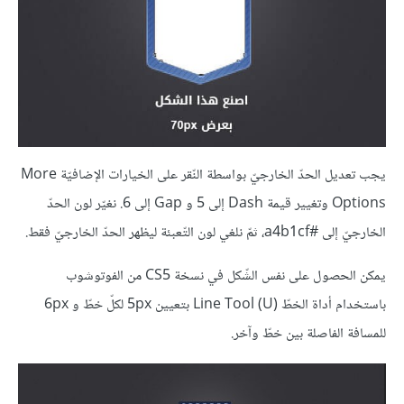
يجب تعديل الحدّ الخارجيّ بواسطة النّقر على الخيارات الإضافيّة More
Options وتغيير قيمة Dash إلى 5 و Gap إلى 6. نغيّر لون الحدّ
الخارجيّ إلى #a4b1cf، ثمّ نلغي لون التّعبئة ليظهر الحدّ الخارجيّ فقط.
يمكن الحصول على نفس الشّكل في نسخة CS5 من الفوتوشوب
باستخدام أداة الخطّ (Line Tool (U بتعيين 5px لكلّ خطّ و 6px
للمسافة الفاصلة بين خطّ وآخر.