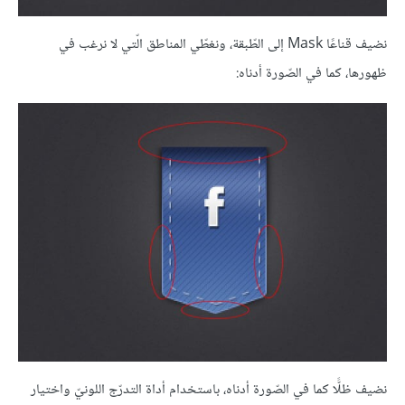
نضيف قناعًا Mask إلى الطّبقة، ونغطّي المناطق الّتي لا نرغب في
ظهورها، كما في الصّورة أدناه:
نضيف ظلًّا كما في الصّورة أدناه، باستخدام أداة التدرّج اللونيّ واختيار