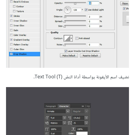
نضيف اسم الأيقونة بواسطة أداة النصّ (Text Tool (T.