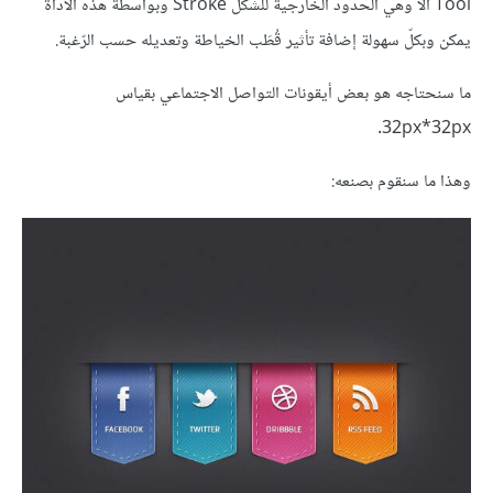
Tool ألا وهي الحدود الخارجية للشّكل Stroke وبواسطة هذه الأداة
يمكن وبكلّ سهولة إضافة تأثير قُطَب الخياطة وتعديله حسب الرّغبة.
ما سنحتاجه هو بعض أيقونات التواصل الاجتماعي بقياس
32px*32px.
وهذا ما سنقوم بصنعه: