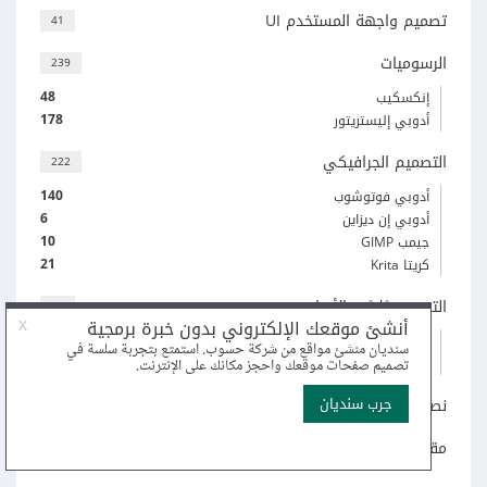
تصميم واجهة المستخدم UI
41
الرسوميات
239
48
إنكسكيب
178
أدوبي إليستريتور
التصميم الجرافيكي
222
140
أدوبي فوتوشوب
6
أدوبي إن ديزاين
10
جيمب GIMP
21
كريتا Krita
التصميم ثلاثي الأبعاد
31
3
3Ds Max
12
Blender
نصائح وإرشادات
11
مقالات تصميم عامة
124