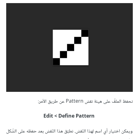
نحفظ الملفّ على هيئة نقش Pattern عن طريق الأمر:
Edit < Define Pattern
ويمكن اختيار أي اسم لهذا النّقش. نطبّق هذا النّقش بعد حفظه على الشّكل