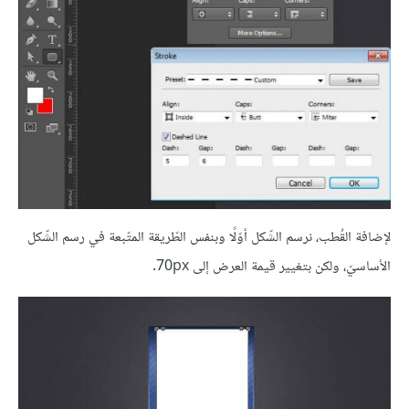
لإضافة القُطب، نرسم الشّكل أوّلًا وبنفس الطّريقة المتّبعة في رسم الشّكل
الأساسيّ، ولكن بتغيير قيمة العرض إلى 70px.