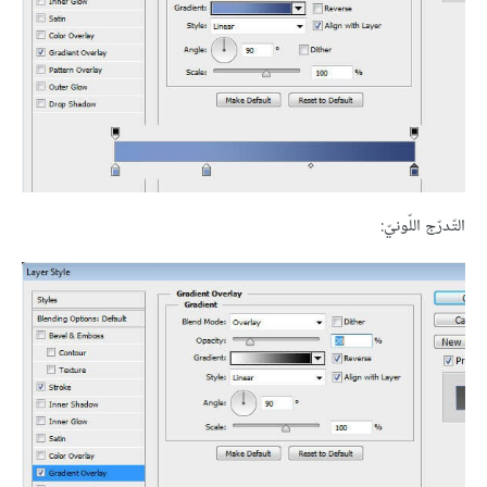
التّدرّج اللّونيّ: