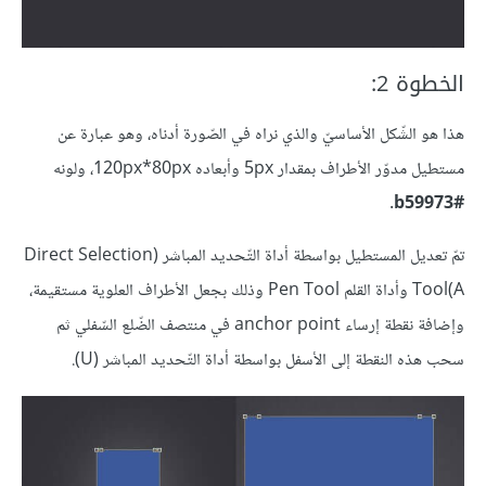
الخطوة 2:
هذا هو الشّكل الأساسيّ والذي نراه في الصّورة أدناه، وهو عبارة عن
مستطيل مدوّر الأطراف بمقدار 5px وأبعاده 120px*80px، ولونه
.
#b59973
تمّ تعديل المستطيل بواسطة أداة التّحديد المباشر (Direct Selection
Tool(A وأداة القلم Pen Tool وذلك بجعل الأطراف العلوية مستقيمة،
وإضافة نقطة إرساء anchor point في منتصف الضّلع السّفلي ثم
سحب هذه النقطة إلى الأسفل بواسطة أداة التّحديد المباشر (U).