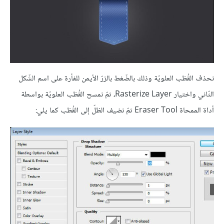
نحذف القُطَب العلويّة وذلك بالضّغط بالزرّ الأيمن للفأرة على اسم الشّكل
الثّاني واختيار Rasterize Layer، ثمّ نمسح القُطَب العلويّة بواسطة
أداة الممحاة Eraser Tool ثمّ نضيف الظلّ إلى القُطَب كما يلي: