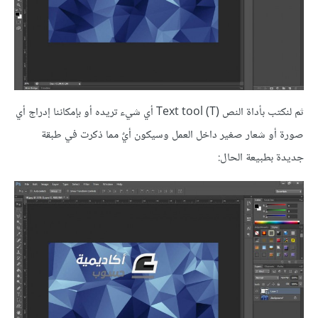
ثم لنكتب بأداة النص (Text tool (T أي شيء تريده أو بإمكاننا إدراج أي
صورة أو شعار صغير داخل العمل وسيكون أيٌ مما ذكرت في طبقة
جديدة بطبيعة الحال: