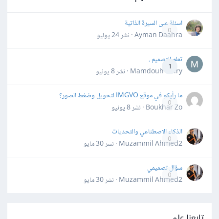
اسئلة على السيرة الذاتية
0
Ayman Daahra · نشر
24 يوليو
تعلم التصميم .
1
Mamdouh Khiry · نشر
8 يونيو
ما رأيكم في موقع IMGVO لتحويل وضغط الصور؟
0
Boukhar Zo · نشر
8 يونيو
الذكاء الاصطناعي والتحديات
0
Muzammil Ahmed2 · نشر
30 مايو
سؤال تصميمي
0
Muzammil Ahmed2 · نشر
30 مايو
تابعنا على