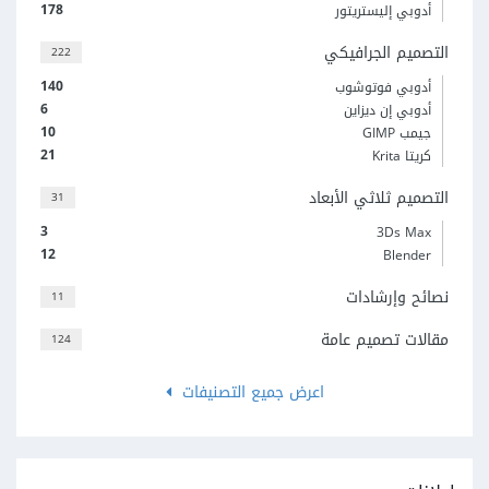
178
أدوبي إليستريتور
التصميم الجرافيكي
222
140
أدوبي فوتوشوب
6
أدوبي إن ديزاين
10
جيمب GIMP
21
كريتا Krita
التصميم ثلاثي الأبعاد
31
3
3Ds Max
12
Blender
نصائح وإرشادات
11
مقالات تصميم عامة
124
اعرض جميع التصنيفات