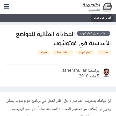
أدوبي فوتوشوب
المحاذاة المثالية للمواضع
نصائح وحيل فوتوشوب
الأساسية في فوتوشوب
محاذاة
فوتوشوب
photoshop
align
بواسطة zahershullar
5 مايو 2016
إنّ قيامك بتحريك العناصر داخل إطار العمل في برنامج فوتوشوب بشكل
يدوي لن يُمَكّنَك من تحقيق المحاذاة المطابِقة تماماً للمواضع الرئيسية