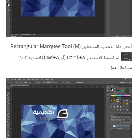
أختر أداة التحديد المستطيل (Rectangular Marquee Tool (M
ثم اضغط الاختصار
(أو
) لتحديد كامل
Cmd+A
Ctrl+A
مساحة العمل: