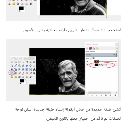
استخدم أداة سطل الدهان لتلوين طبقة الخلفية باللون الأسود.
أنشئ طبقة جديدة من خلال أيقونة إنشاء طبقة جديدة أسفل لوحة
الطبقات ثم تأكّد من اختيار جعلها باللون الأبيض.