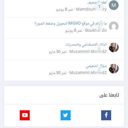
تعلم التصميم .
1
Mamdouh Khiry · نشر
8 يونيو
ما رأيكم في موقع IMGVO لتحويل وضغط الصور؟
0
Boukhar Zo · نشر
8 يونيو
الذكاء الاصطناعي والتحديات
0
Muzammil Ahmed2 · نشر
30 مايو
سؤال تصميمي
0
Muzammil Ahmed2 · نشر
30 مايو
تابعنا على