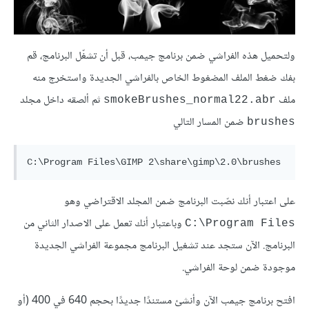
ولتحميل هذه الفراشي ضمن برنامج جيمب، قبل أن تشغّل البرنامج، قم
بفك ضغط الملف المضغوط الخاص بالفراشي الجديدة واستخرج منه
ملف
ثم ألصقه داخل مجلد
smokeBrushes_normal22.abr
ضمن المسار التالي
brushes
على اعتبار أنك نصّبت البرنامج ضمن المجلد الاقتراضي وهو
وباعتبار أنك تعمل على الاصدار الثاني من
C:\Program Files
البرنامج. الآن ستجد عند تشغيل البرنامج مجموعة الفراشي الجديدة
موجودة ضمن لوحة الفراشي.
افتح برنامج جيمب الآن وأنشئ مستندًا جديدًا بحجم 640 في 400 (أو