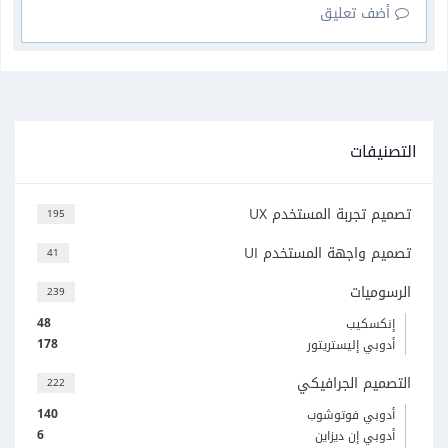
أضف تعليق
التصنيفات
تصميم تجربة المستخدم UX
195
تصميم واجهة المستخدم UI
41
الرسوميات
239
48
إنكسكيب
178
أدوبي إليستريتور
التصميم الجرافيكي
222
140
أدوبي فوتوشوب
6
أدوبي إن ديزاين