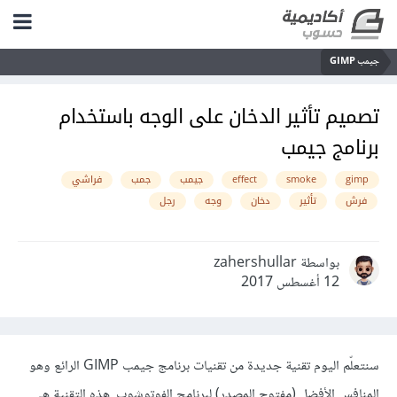
جيمب GIMP
تصميم تأثير الدخان على الوجه باستخدام
برنامج جيمب
gimp
smoke
effect
جيمب
جمب
فراشي
فرش
تأثير
دخان
وجه
رجل
بواسطة zahershullar
12 أغسطس 2017
سنتعلّم اليوم تقنية جديدة من تقنيات برنامج جيمب GIMP الرائع وهو
المنافس الأفضل (مفتوح المصدر) لبرنامج الفوتوشوب. هذه التقنية هي