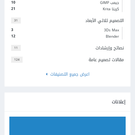
10
جيمب GIMP
21
كريتا Krita
التصميم ثلاثي الأبعاد
31
3
3Ds Max
12
Blender
نصائح وإرشادات
11
مقالات تصميم عامة
124
اعرض جميع التصنيفات
إعلانات