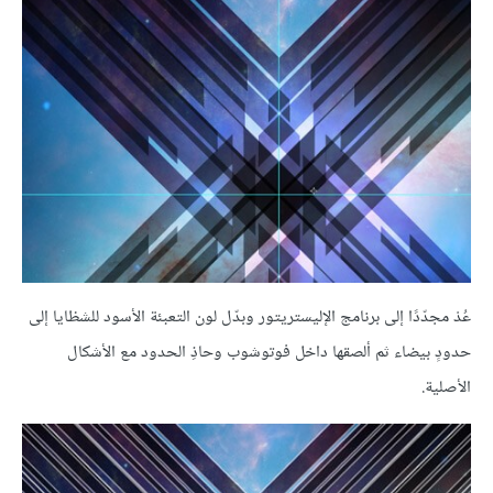
عُدْ مجدّدًا إلى برنامج الإليستريتور وبدّل لون التعبئة الأسود للشظايا إلى
حدودٍ بيضاء ثم ألصقها داخل
فوتوشوب وحاذِ الحدود مع الأشكال
الأصلية.