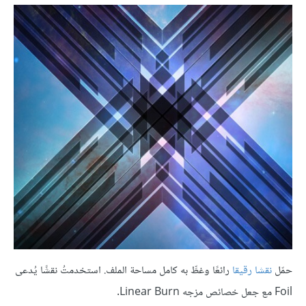
حمّل
نقشا رقيقا
رائعًا وغطِّ به كامل مساحة الملف. استخدمتُ نقشًا يُدعى
Foil مع جعل خصائص مزجه Linear Burn.