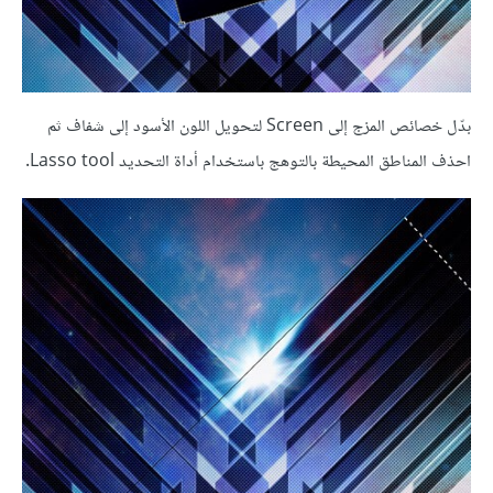
بدّل خصائص المزج إلى Screen لتحويل اللون الأسود إلى شفاف ثم
احذف المناطق المحيطة بالتوهج باستخدام أداة التحديد Lasso tool.