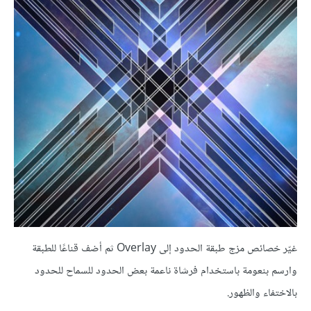
غيّر خصائص مزج طبقة الحدود إلى Overlay ثم أضف قناعًا للطبقة
وارسم بنعومة باستخدام فرشاة ناعمة بعض الحدود للسماح للحدود
بالاختفاء والظهور.