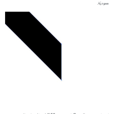
عموديّة.