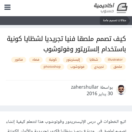
مقالات تصميم عامة
كيف تصمم ملصقا فنيا تجريديا لشظايا كونية
باستخدام إلستريتور وفوتوشوب
illustrator
شظايا
إليستريتور
كونية
فضاء
فكتور
ملصق
تجريدي
فوتوشوب
photoshop
بواسطة zahershullar
30 يناير 2016
اتبع الخطوات في درس الإليستريتور وفوتوشوب هذا لتتعلم كيفية إنشاء
تصميم لملصق فني متنوّع يتميز بشظايا فكتور تجريدية والألوان الكونيّة