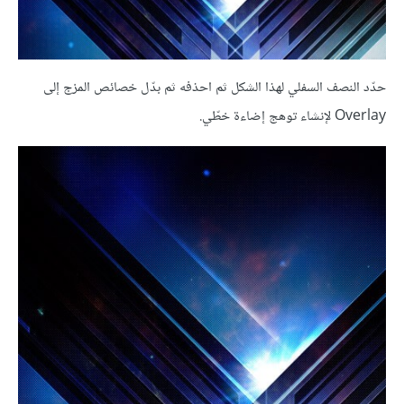
حدّد النصف السفلي لهذا الشكل ثم احذفه ثم بدّل خصائص المزج إلى
Overlay لإنشاء توهج إضاءة خطّي.