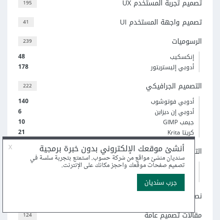
تصميم تجربة المستخدم UX
195
تصميم واجهة المستخدم UI
41
الرسوميات
239
48
إنكسكيب
178
أدوبي إليستريتور
التصميم الجرافيكي
222
140
أدوبي فوتوشوب
6
أدوبي إن ديزاين
10
جيمب GIMP
21
كريتا Krita
التصميم ثلاثي الأبعاد
31
3
3Ds Max
12
Blender
نصائح وإرشادات
11
مقالات تصميم عامة
124