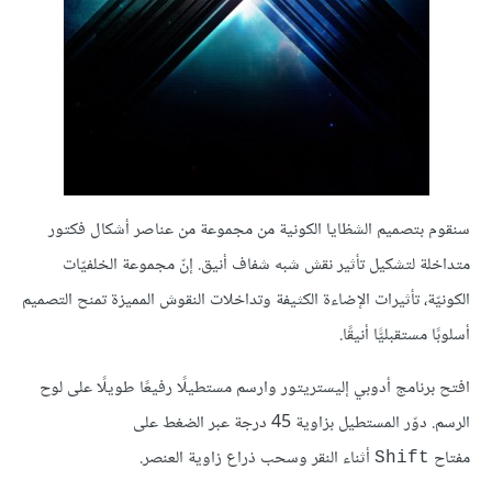
سنقوم بتصميم الشظايا الكونية من مجموعة من عناصر أشكال فكتور
متداخلة لتشكيل تأثير نقش شبه شفاف أنيق. إنّ مجموعة الخلفيّات
الكونيّة، تأثيرات الإضاءة الكثيفة وتداخلات النقوش المميزة تمنح التصميم
أسلوبًا مستقبليًّا أنيقًا.
افتح برنامج أدوبي إليستريتور وارسم مستطيلًا رفيعًا طويلًا على لوح
الرسم. دوّر المستطيل بزاوية 45 درجة عبر الضغط على
مفتاح
أثناء النقر وسحب ذراع زاوية العنصر.
Shift