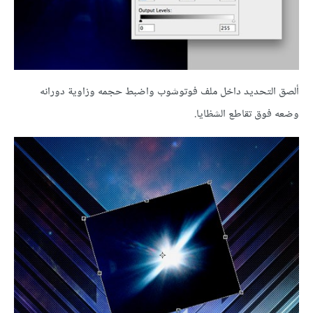
ألصق التحديد داخل ملف
فوتوشوب واضبط حجمه وزاوية دورانه
وضعه فوق تقاطع الشظايا.