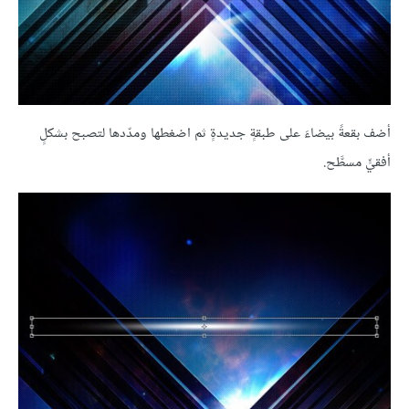
أضف بقعةً بيضاءَ على طبقةٍ جديدةٍ ثم اضغطها ومدّدها لتصبح بشكلٍ
أفقيٍّ مسطَّح.