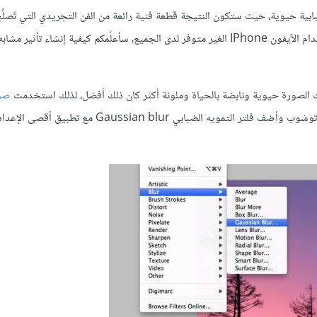
ة حيوية، حيث ستكون النتيجة قطعة فنية رائعة من الفن التجريدي التي تَصلُح
ممتاز للطباعة، أو كخلفية أو كمقدمة لأعمال تصاميم أخرى. وبدلاً من استخدام الآيفون IPhone الغير متوفر لدى الجميع، سأعلّمكم كيفية إن
نت الصورة حيوية ونابضة بالحياة وملونة أكثر كان ذلك أفضل، لذلك استخدمت
صو
ذات تدرجات الألوان ما بين الوردي والأرجواني. افتح الصورة بالفوتوشوب وأضف فلتر التمويه الضبابي sian blur