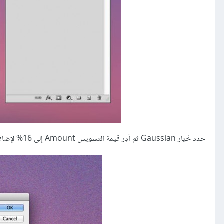
حدد خَيَار Gaussian ثم أدِر قيمة التشويش Amount إلى 16% لإضافة بُقَع حُبيبات غزيرة.