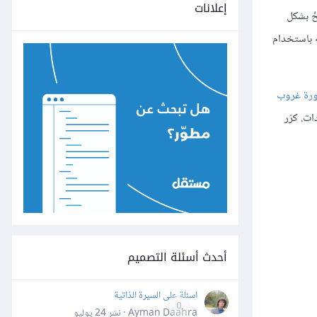
إعلانات
ُ بشكل
شاء تأثير مشابه باستخدام
رة غروب
Gaus مع تطبيق أقصى الإعدادات. كرّر
أحدث أسئلة التصميم
اسئلة على السيرة الذاتية
0
Ayman Daahra · نشر
24 يوليو