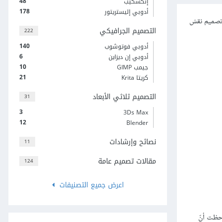
48
إنكسكيب
178
أدوبي إليستريتور
 تصميم نقش
التصميم الجرافيكي
222
140
أدوبي فوتوشوب
6
أدوبي إن ديزاين
10
جيمب GIMP
21
كريتا Krita
التصميم ثلاثي الأبعاد
31
3
3Ds Max
12
Blender
نصائح وإرشادات
11
مقالات تصميم عامة
124
اعرض جميع التصنيفات
النوع من التصاميم حيث قام أحدهم بهذا العمل عبر استخدام تطبيقين على أجهزة الآيفون IPhone ولاحظت أنّ