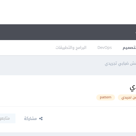
تصميم
DevOps
البرامج والتطبيقات
قش ضبابي تجريدي
ي
ن تجريدي
pattern
متابعو
مشاركة