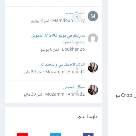
تعلم التصميم .
1
Mamdouh Khiry · نشر
8 يونيو
ما رأيكم في موقع IMGVO لتحويل
وضغط الصور؟
0
Boukhar Zo · نشر
8 يونيو
الذكاء الاصطناعي والتحديات
0
Muzammil Ahmed2 · نشر
30 مايو
سؤال تصميمي
0
Muzammil Ahmed2 · نشر
30 مايو
سنقوم بقص العمل كاملاً وتحديداً الجزء المربع الأوسط منه مع التركيز على التخلص من المنطقة السوداء في الأسفل وسنقوم بذلك عبر استخدام أداة القص Crop مع
تابعنا على