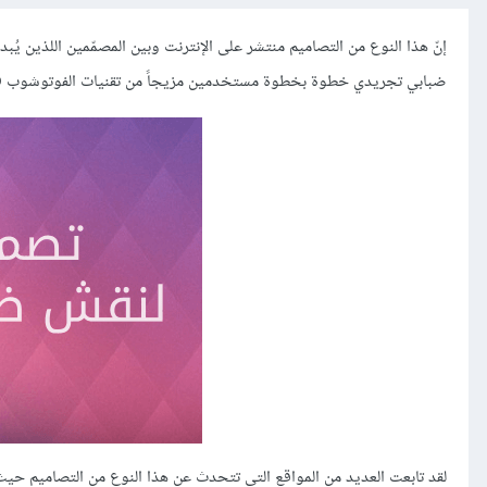
إنّ هذا النوع من التصاميم منتشر على الإنترنت وبين المصمّمين اللذين ي
ضبابي تجريدي خطوة بخطوة مستخدمين مزيجاً من تقنيات الفوتوشوب Photoshop والإليستريتور Illustrator.