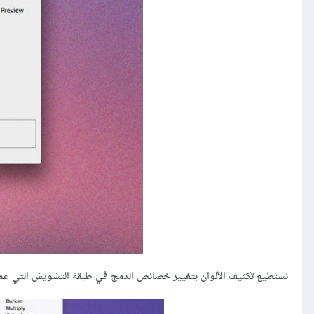
نستطيع تكثيف الألوان بتغيير خصائص الدمج في طبقة التشويش التي عملنا عليها للتو إلى Overlay، ثم خفف الشفافية لنحو 