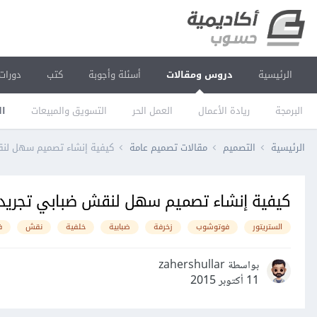
الرئيسية
دروس ومقالات
أسئلة وأجوبة
كتب
دورات
البرمجة
ريادة الأعمال
العمل الحر
التسويق والمبيعات
ال
الرئيسية
التصميم
مقالات تصميم عامة
كيفية إنشاء تصميم سهل لن
كيفية إنشاء تصميم سهل لنقش ضبابي تجريد
الستريتور
فوتوشوب
زخرفة
ضبابية
خلفية
نقش
ف
بواسطة zahershullar
11 أكتوبر 2015