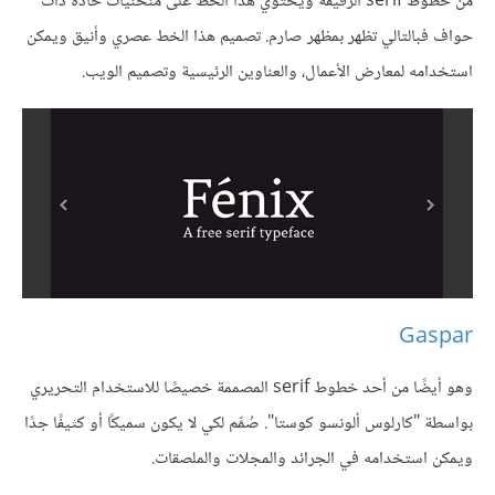
من خطوط serif الرقيقة ويحتوي هذا الخط على منحنيات حادة ذات
حواف فبالتالي تظهر بمظهر صارم. تصميم هذا الخط عصري وأنيق ويمكن
استخدامه لمعارض الأعمال، والعناوين الرئيسية وتصميم الويب.
Gaspar
وهو أيضًا من أحد خطوط serif المصممة خصيصًا للاستخدام التحريري
بواسطة "كارلوس ألونسو كوستا". صُمِّم لكي لا يكون سميكًا أو كثيفًا جدًا
ويمكن استخدامه في الجرائد والمجلات والملصقات.