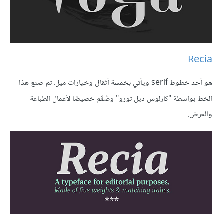
Recia
هو أحد خطوط serif ويأتي بخمسة أثقال وخيارات ميل. تم صنع هذا
الخط بواسطة "كارلوس ديل تورو" وصُمِّم خصيصًا لأعمال الطباعة
والعرض.