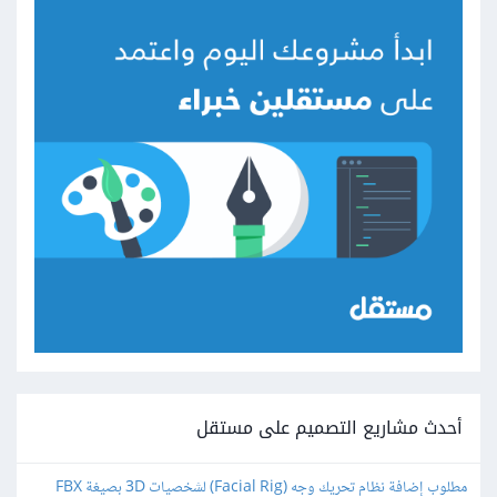
أحدث مشاريع التصميم على مستقل
مطلوب إضافة نظام تحريك وجه (Facial Rig) لشخصيات 3D بصيغة FBX 