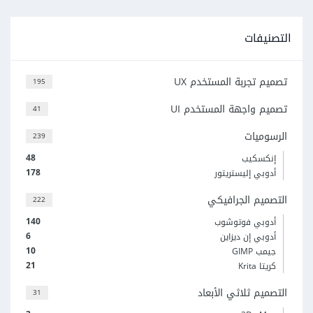
التصنيفات
تصميم تجربة المستخدم UX
195
تصميم واجهة المستخدم UI
41
الرسوميات
239
48
إنكسكيب
178
أدوبي إليستريتور
التصميم الجرافيكي
222
140
أدوبي فوتوشوب
6
أدوبي إن ديزاين
10
جيمب GIMP
21
كريتا Krita
التصميم ثلاثي الأبعاد
31