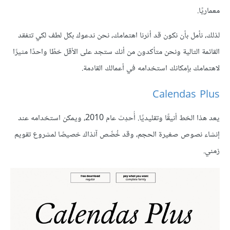
معماريًا.
لذلك، نأمل بأن نكون قد أثرنا اهتمامك، نحن ندعوك بكل لطف لكي تتفقد
القائمة التالية ونحن متأكدون من أنك ستجد على الأقل خطًا واحدًا مثيرًا
لاهتمامك بإمكانك استخدامه في أعمالك القادمة.
Calendas Plus
يعد هذا الخط أنيقًا وتقليديًا. أُحدِث عام 2010، ويمكن استخدامه عند
إنشاء نصوص صغيرة الحجم، وقد خُصِّص آنذاك خصيصًا لمشروع تقويم
زمني.