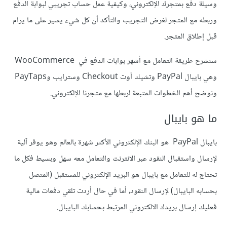
وسيلة دفع بمتجرك الإلكتروني، وكيفية عمل حساب تجريبي لبوابة الدفع
وربطه مع المتجر لغرض التجريب والتأكد أن كل شيء يسير على ما يرام
قبل إطلاق المتجر.
سنشرح طريقة التعامل مع أشهر بوابات الدفع في WooCommerce
وهي بايبال PayPal وتشيك أوت Checkout وسترايب وPayTaps
ونوضح أهم الخطوات المتبعة لربطها مع متجرنا الإلكتروني.
ما هو بايبال
بايبال PayPal هو البنك الإلكتروني الأكثر شهرة بالعالم وهو يوفر آلية
لإرسال واستقبال النقود عبر الانترنت والتعامل معه سهل وبسيط فكل ما
تحتاج له للتعامل مع بايبال هو البريد الإلكتروني للمستقبل (المتصل
بحسابه البايبال) لإرسال النقود، أما في حال أردت تلقي دفعات مالية
فعليك إرسال بريدك الالكتروني المرتبط بحسابك البايبال.