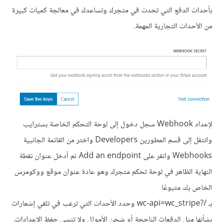
بأحداث الدفع التي تحدث في متجرك وتساعدك في معالجة كميات كبيرة
من الأحداث التجارية المهمة.
لإعداد Webhook سجل دخول إلى لوحة التحكم الخاصة بسترايب
وانتقل إلى قسم المطورين Developers واختر من القائمة الجانبية
Webhooks وانقر على Add an endpoint ثم أدخل عنوان نقطة
النهاية الظاهر في لوحة تحكم متجرك وهو عادة عنوان موقع ووكومرس
الخاص بك متبوعًا
بـ /?wc-api=wc_stripe وحدد الأحداث التي ترغب في تلقي إشعارات
بشأنها مثل الدفعات الناجحة أو شحن الأموال ولا تنسى حفظ الإعدادات.