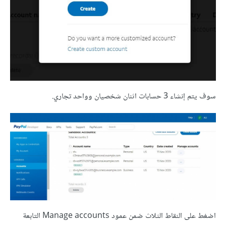
سوف يتم إنشاء 3 حسابات اثنان شخصيان وواحد تجاري.
اضغط على النقاط الثلاث ضمن عمود Manage accounts التابعة