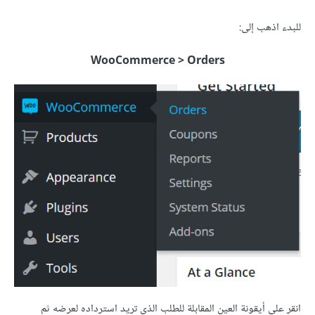
للبدء اذهب إلى:
WooCommerce > Orders
انقر على أيقونة العين المقابلة للطلب الذي تريد استرداده لعرضه ثم