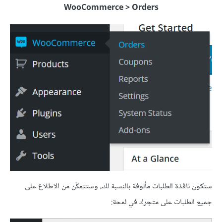
WooCommerce > Orders
ستكون نافذة الطلبات مألوفة بالنسبة لك، وستتمكّن من الاطلاع على
جميع الطلبات على متجرك في لمحة: