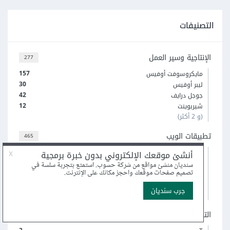
التصنيفات
الإنتاجية وسير العمل
277
157
مايكروسوفت أوفيس
30
ليبر أوفيس
42
جوجل درايف
12
شيربوينت
(و 2 أكثر)
تطبيقات الويب
465
323
ووردبريس
20
ماجنتو
50
بريستاشوب
14
أوبن كارت
(و 1 أكثر)
الترجمة بمساعدة الحاسوب
45