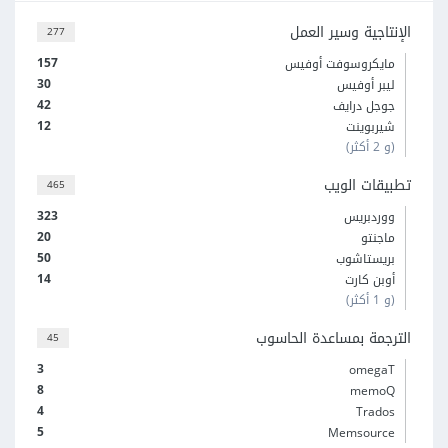
الإنتاجية وسير العمل
277
157
مايكروسوفت أوفيس
30
ليبر أوفيس
42
جوجل درايف
12
شيربوينت
(و 2 أكثر)
تطبيقات الويب
465
323
ووردبريس
20
ماجنتو
50
بريستاشوب
14
أوبن كارت
(و 1 أكثر)
الترجمة بمساعدة الحاسوب
45
3
omegaT
8
memoQ
4
Trados
5
Memsource