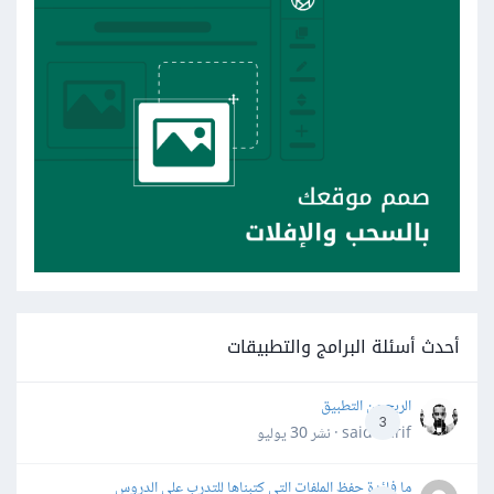
أحدث أسئلة البرامج والتطبيقات
الربح من التطبيق
3
said darif · نشر
30 يوليو
ما فائدة حفظ الملفات التي كتبناها للتدرب على الدروس