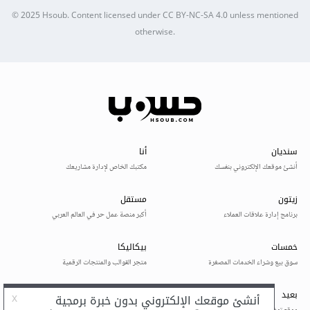
© 2025
Hsoub
.
Content licensed under
CC BY-NC-SA 4.0
unless mentioned
otherwise.