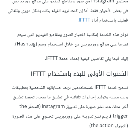
محتوى Instagram من صور ومقاطع فيديو على موقع ووردبريس
في بعض الأحيان فقط، أما إن كنت تريد القيام بذلك بشكل دوري وتلقائي
فعليك باستخدام أداة
IFTTT
.
توفر هذه الخدمة إمكانية اختيار الصور ومقاطع الفيديو التي سيتم
نشرها على موقع ووردبريس من خلال استخدام وسم (Hashtag).
إليك فيما يلي تفاصيل كيفية إعداد خدمة IFTTT.
الخطوات الأولى للبدء باستخدام IFTTT
تسمح خدمة IFTTT للمستخدمين بربط حساباتهم الشخصية بتطبيقات
ويب معينة وتوليد إجراءات تلقائية في تطبيق ما بمجرد تحفيز تطبيق
آخر. مثلا، عند نشر صورة على تطبيق Instagram (المحفِّز the
trigger )، يتم نشر تدوينة على ووردبريس تحتوي على هذه الصورة
(الإجراء the action).