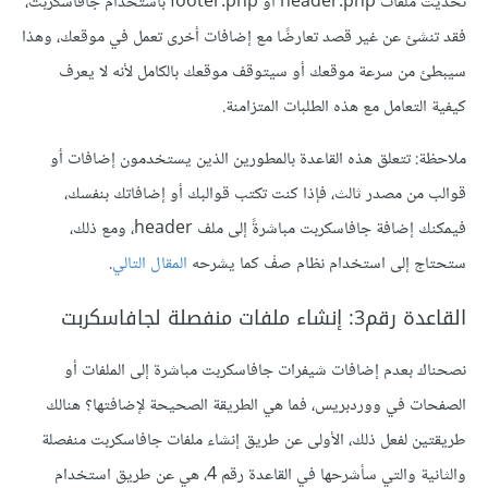
تحديث ملفات header.php أو footer.php باستخدام جافاسكربت،
فقد تنشئ عن غير قصد تعارضًا مع إضافات أخرى تعمل في موقعك، وهذا
سيبطئ من سرعة موقعك أو سيتوقف موقعك بالكامل لأنه لا يعرف
كيفية التعامل مع هذه الطلبات المتزامنة.
ملاحظة: تتعلق هذه القاعدة بالمطورين الذين يستخدمون إضافات أو
قوالب من مصدر ثالث، فإذا كنت تكتب قوالبك أو إضافاتك بنفسك،
فيمكنك إضافة جافاسكربت مباشرةً إلى ملف header، ومع ذلك،
ستحتاج إلى استخدام نظام صفْ كما يشرحه
المقال التالي
.
القاعدة رقم3: إنشاء ملفات منفصلة لجافاسكربت
نصحناك بعدم إضافات شيفرات جافاسكربت مباشرة إلى الملفات أو
الصفحات في ووردبريس، فما هي الطريقة الصحيحة لإضافتها؟ هنالك
طريقتين لفعل ذلك، الأولى عن طريق إنشاء ملفات جافاسكربت منفصلة
والثانية والتي سأشرحها في القاعدة رقم 4، هي عن طريق استخدام