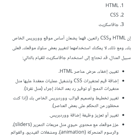
HTML
CSS
جافاسكربت
إن HTML وCSS رائعين، فهما يضعان أساس موقع ووربريس الخاص
بك، ومع ذلك، لا يمكنك استخدامهما لتغيير بعض سلوك موقعك، فعلى
سبيل المثال، قد تحتاج إلى استخدام جافاسكربت للقيام بالتالي:
تغيير، إخفاء، عرض عناصر HTML.
إضافة قيم لمتغيرات CSS وتشغيل عمليات معقدة عليها مثل
متغيرات الدمج أو توفير رد بعد اتخاذ إجراء (مثل نقرة).
تغيير تخطيط وتصميم قوالب ووردبريس الخاص بك (إذا كنت
محظور من التحكم على بعض العناصر).
تغيير أو تعزيز وظيفة إضافة ووردبريس.
عزز موقعك مع محتوى حيوي مثل مربعات التمرير (sliders)،
والرسوم المتحركة (animation)، ومشغلات الفيديو، والقوائم