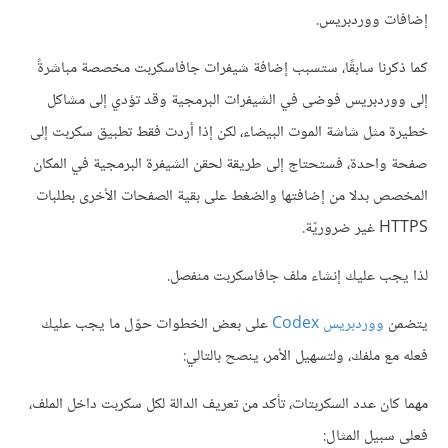
إضافات ووردبريس.
كما ذكرنا سابقًا، ستسبب إضافة شيفرات جافاسكربت مخصصة مباشرةً
إلى ووردبريس فوضى في الشيفرات البرمجية وقد تؤدي إلى مشاكل
خطيرة مثل شاشة الموت البيضاء، لكن إذا أردت فقط تطبيق سكربت إلى
صفحة واحدة، فستحتاج إلى طريقة لحقن الشيفرة البرمجية في المكان
المخصص بدلا من إضافتها والضغط على بقية الصفحات الأخرى بطلبات
HTTPS غير ضروريّة.
لذا يجب عليك إنشاء ملف جافاسكربت منفصل.
يتضمن
ووردبريس
Codex
على بعض الخطوات حوّل ما يجب عليك
فعله مع ملفك، ولتسهيل الأمر، ينصح بالتالي:
مهما كان عدد السكربتات، تأكد من تعريف الدالة لكل سكربت داخل الملف،
فعلى سبيل المثال: