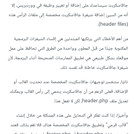
جافاسكربت سيساعدك على إضافة أو تغيير وظيفة في ووردبريس، إلا
أنه من السيئ إضافة شيفرة جافاسكربت مخصصة إلى ملفات الرأس هذه
(header files).
من أهم الأخطاء التي يرتكبها المبتدئين هي إفساد الشيفرات البرمجية
المكتوبة جيّدًا من قبل المطور، وواحدة من الطرق التي تحافظ على عمل
موقعك بشكل طبيعي هي تطبيق الممارسات الصحيحة أثناء البرمجة، لأن
شيفرة جافاسكربت خاطئة قد تفسد ذلك.
ثانيًا، ستخسر توجيهات جافاسكربت المخصصة عند تحديث القالب أو
الإضافة، فعلى الرغم من أن جافاسكربت ينتمي إلى رأس القالب ويمكنك
تعديل ملف header.php، لكن لا تفعل هذا.
وأخيرًا، إذا كنت تفكر في التحايل على هذه المشكلة من خلال إنشاء
"قالب فرعي" وتطبيق جافاسكربت المخصصة هناك، فلا تقم بذلك، فعند