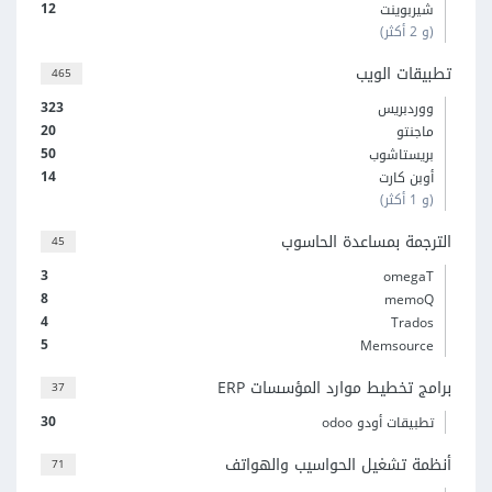
12
شيربوينت
(و 2 أكثر)
تطبيقات الويب
465
323
ووردبريس
20
ماجنتو
50
بريستاشوب
14
أوبن كارت
(و 1 أكثر)
الترجمة بمساعدة الحاسوب
45
3
omegaT
8
memoQ
4
Trados
5
Memsource
برامج تخطيط موارد المؤسسات ERP
37
30
تطبيقات أودو odoo
أنظمة تشغيل الحواسيب والهواتف
71