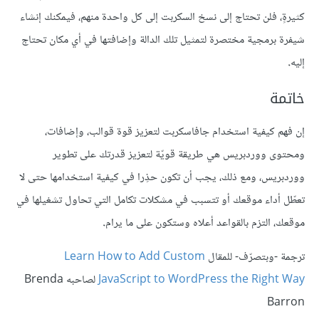
كثيرةٍ، فلن تحتاج إلى نسخ السكربت إلى كل واحدة منهم، فيمكنك إنشاء
شيفرة برمجية مختصرة لتمثيل تلك الدالة وإضافتها في أي مكان تحتاج
إليه
.
خاتمة
إن فهم كيفية استخدام جافاسكربت لتعزيز قوة قوالب، وإضافات،
ومحتوى ووردبريس هي طريقة قويّة لتعزيز قدرتك على تطوير
ووردبريس، ومع ذلك، يجب أن تكون حذِرا في كيفية استخدامها حتى لا
تعطّل أداء موقعك أو تتسبب في مشكلات تكامل التي تحاول تشغيلها في
موقعك، التزم بالقواعد أعلاه وستكون على ما يرام
.
ترجمة -وبتصرّف- للمقال
Learn How to Add Custom
JavaScript to WordPress the Right Way
لصاحبه Brenda
Barron