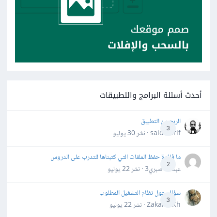
أحدث أسئلة البرامج والتطبيقات
الربح من التطبيق
3
said darif · نشر
30 يوليو
ما فائدة حفظ الملفات التي كتبناها للتدرب على الدروس
2
عبدالله صبري3 · نشر
22 يوليو
سؤال حول نظام التشغيل المطلوب
3
Zakaria Kh · نشر
22 يوليو