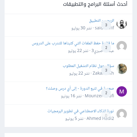
أحدث أسئلة البرامج والتطبيقات
الربح من التطبيق
3
said darif · نشر
30 يوليو
ما فائدة حفظ الملفات التي كتبناها للتدرب على الدروس
2
عبدالله صبري3 · نشر
22 يوليو
سؤال حول نظام التشغيل المطلوب
3
Zakaria Kh · نشر
22 يوليو
صعوبة في تتبع الدورة - إلى أي درس وصلت؟
2
Mounzer Soufi · نشر
16 يونيو
ثورة الذكاء الاصطناعي في تطوير البرمجيات
0
Ahmed Hadi2 · نشر
5 يونيو