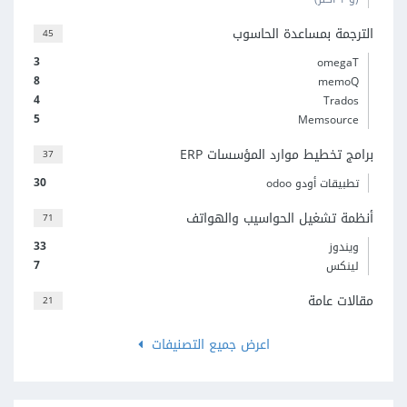
الترجمة بمساعدة الحاسوب
45
3
omegaT
8
memoQ
4
Trados
5
Memsource
برامج تخطيط موارد المؤسسات ERP
37
30
تطبيقات أودو odoo
أنظمة تشغيل الحواسيب والهواتف
71
33
ويندوز
7
لينكس
مقالات عامة
21
اعرض جميع التصنيفات