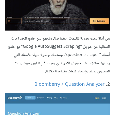
هي أداة بحث بصرية للكلمات المفتاحية، وتجمع بين جامع الاقتراحات
التلقائية من جوجل “Google AutoSuggest Scraping” مع جامع
أسئلة “question scraper”، وتمنحك وصولًا سهلًا للأسئلة التي
يسألها عملاؤك على جوجل، الأمر الذي يفيدك في تطوير موضوعات
المحتوى لديك وإيجاد كلمات مفتاحية دلالية.
Bloomberry / Question Analyzer
2.