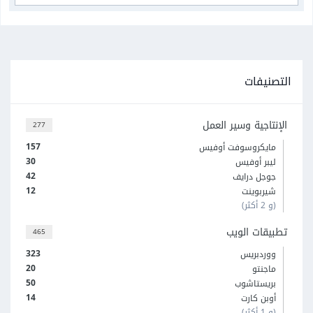
التصنيفات
الإنتاجية وسير العمل
277
157
مايكروسوفت أوفيس
30
ليبر أوفيس
42
جوجل درايف
12
شيربوينت
(و 2 أكثر)
تطبيقات الويب
465
323
ووردبريس
20
ماجنتو
50
بريستاشوب
14
أوبن كارت
(و 1 أكثر)