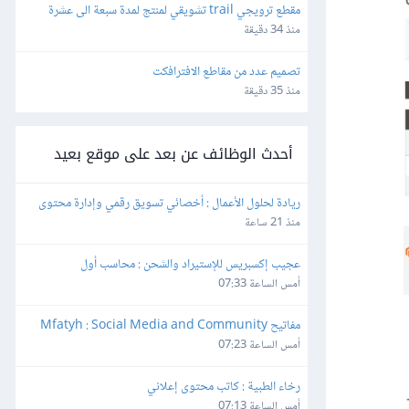
مقطع ترويجي trail تشويقي لمنتج لمدة سبعة الى عشرة 
ثواني بشكل احترافي
منذ 34 دقيقة
تصميم عدد من مقاطع الافترافكت
منذ 35 دقيقة
أحدث الوظائف عن بعد على موقع بعيد
ريادة لحلول الأعمال : أخصائي تسويق رقمي وإدارة محتوى
منذ 21 ساعة
عجيب إكسبريس للإستيراد والشحن : محاسب أول
أمس الساعة 07:33
مفاتيح Mfatyh : Social Media and Community 
Manager
أمس الساعة 07:23
رخاء الطبية : كاتب محتوى إعلاني
أمس الساعة 07:13