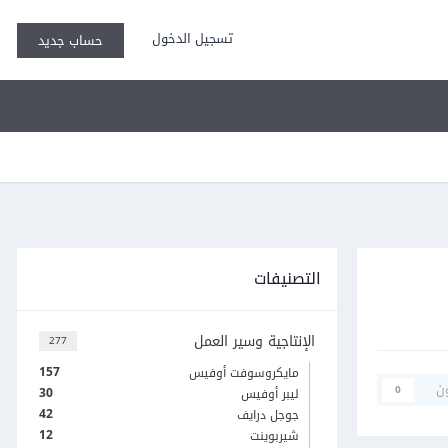
تسجيل الدخول
حساب جديد
التصنيفات
الإنتاجية وسير العمل
277
157
مايكروسوفت أوفيس
ن
0
30
ليبر أوفيس
42
جوجل درايف
12
شيربوينت