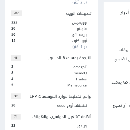
(و 2 أكثر)
أدوار
تطبيقات الويب
465
323
ووردبريس
20
ماجنتو
50
بريستاشوب
14
أوبن كارت
(و 1 أكثر)
بيانات
الترجمة بمساعدة الحاسوب
45
 الآخرين
3
omegaT
8
memoQ
4
Trados
 كما يمكنك
5
Memsource
برامج تخطيط موارد المؤسسات ERP
37
ه، أو تصبح
30
تطبيقات أودو odoo
أنظمة تشغيل الحواسيب والهواتف
71
33
ويندوز