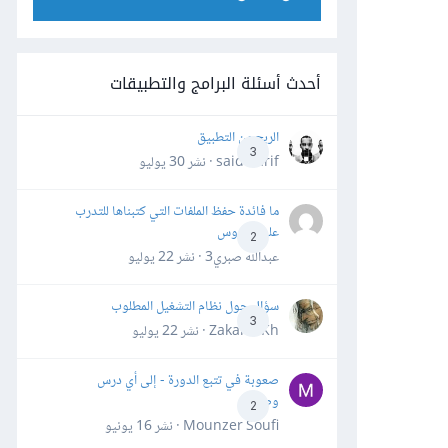
أحدث أسئلة البرامج والتطبيقات
الربح من التطبيق
3
said darif · نشر
30 يوليو
ما فائدة حفظ الملفات التي كتبناها للتدرب
على الدروس
2
عبدالله صبري3 · نشر
22 يوليو
سؤال حول نظام التشغيل المطلوب
3
Zakaria Kh · نشر
22 يوليو
صعوبة في تتبع الدورة - إلى أي درس
وصلت؟
2
Mounzer Soufi · نشر
16 يونيو