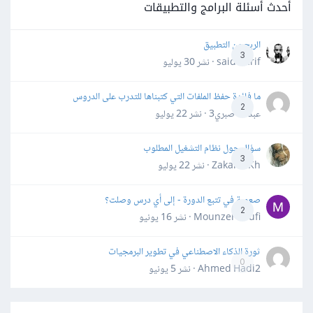
أحدث أسئلة البرامج والتطبيقات
الربح من التطبيق
3
said darif · نشر
30 يوليو
ما فائدة حفظ الملفات التي كتبناها للتدرب على الدروس
2
عبدالله صبري3 · نشر
22 يوليو
سؤال حول نظام التشغيل المطلوب
3
Zakaria Kh · نشر
22 يوليو
صعوبة في تتبع الدورة - إلى أي درس وصلت؟
2
Mounzer Soufi · نشر
16 يونيو
ثورة الذكاء الاصطناعي في تطوير البرمجيات
0
Ahmed Hadi2 · نشر
5 يونيو