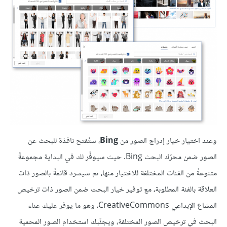
وعند اختيار خيار إدراج الصور من
Bing
، ستُفتح نافذة للبحث عن
الصور ضمن محرّك البحث Bing. حيث سيوفِّر لك في البداية مجموعةً
متنوعةً من الفئات المختلفة للاختيار منها، ثم سيسرد قائمةً بالصور ذات
العلاقة بالفئة المطلوبة، مع توفير خيار البحث ضمن الصور ذات ترخيص
المشاع الإبداعي CreativeCommons، وهو ما يوفر عليك عناء
البحث في ترخيص الصور المختلفة، ويجنِّبك استخدام الصور المحمية