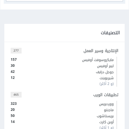
التصنيفات
الإنتاجية وسير العمل
277
157
مايكروسوفت أوفيس
30
ليبر أوفيس
42
جوجل درايف
12
شيربوينت
(و 2 أكثر)
تطبيقات الويب
465
323
ووردبريس
20
ماجنتو
50
بريستاشوب
14
أوبن كارت
(و 1 أكثر)