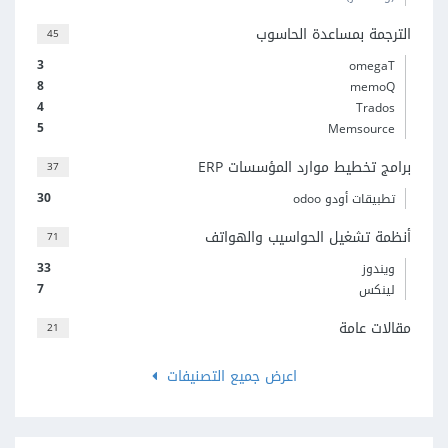
الترجمة بمساعدة الحاسوب
45
3
omegaT
8
memoQ
4
Trados
5
Memsource
برامج تخطيط موارد المؤسسات ERP
37
30
تطبيقات أودو odoo
أنظمة تشغيل الحواسيب والهواتف
71
33
ويندوز
7
لينكس
مقالات عامة
21
اعرض جميع التصنيفات