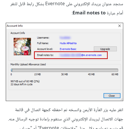
ستجد عنوان بريدك الإلكتروني على Evernote بشكل رابط قابل للنقر
أمام عبارة
Email notes to
:
انقر عليه بزر الفأرة الأيمن وانسخه ثم احفظه كجهة اتصال في قائمة
جهات الاتصال لبريدك الإلكتروني الذي ستقوم بإعادة توجيه الرسائل منه.
قم بتسميته باسم دلالي مثل "ملاحظات Evernote" أو "حساب