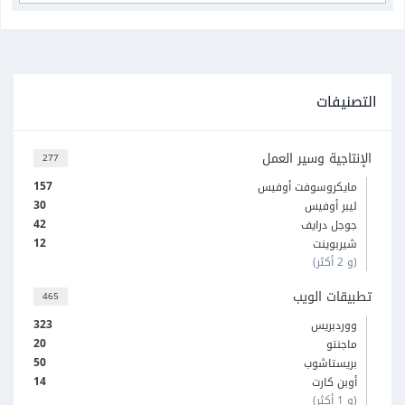
التصنيفات
الإنتاجية وسير العمل
277
157
مايكروسوفت أوفيس
30
ليبر أوفيس
42
جوجل درايف
12
شيربوينت
(و 2 أكثر)
تطبيقات الويب
465
323
ووردبريس
20
ماجنتو
50
بريستاشوب
14
أوبن كارت
(و 1 أكثر)