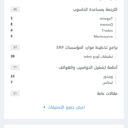
الترجمة بمساعدة الحاسوب
45
3
omegaT
8
memoQ
4
Trados
5
Memsource
برامج تخطيط موارد المؤسسات ERP
37
30
تطبيقات أودو odoo
أنظمة تشغيل الحواسيب والهواتف
71
33
ويندوز
7
لينكس
مقالات عامة
21
اعرض جميع التصنيفات