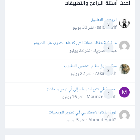
أحدث أسئلة البرامج والتطبيقات
الربح من التطبيق
3
said darif · نشر
30 يوليو
ما فائدة حفظ الملفات التي كتبناها للتدرب على الدروس
2
عبدالله صبري3 · نشر
22 يوليو
سؤال حول نظام التشغيل المطلوب
3
Zakaria Kh · نشر
22 يوليو
صعوبة في تتبع الدورة - إلى أي درس وصلت؟
2
Mounzer Soufi · نشر
16 يونيو
ثورة الذكاء الاصطناعي في تطوير البرمجيات
0
Ahmed Hadi2 · نشر
5 يونيو