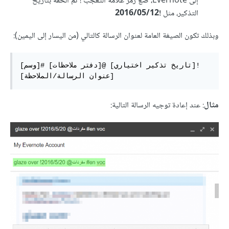
إلى Evernote، ضع رمز علامة التعجب ! ثم ألحقه بتاريخ
التذكير، مثل
!2016/05/12
وبذلك تكون الصيغة العامة لعنوان الرسالة كالتالي (من اليسار إلى اليمين):
[وسم]# [دفتر ملاحظات]@ [تاريخ تذكير اختياري]! 
[عنوان الرسالة/الملاحظة]
مثال
: عند إعادة توجيه الرسالة التالية: