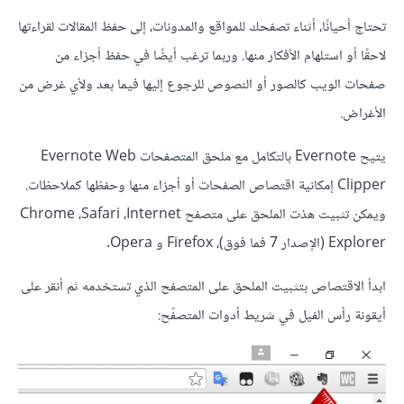
تحتاج أحيانًا، أثناء تصفحك للمواقع والمدونات، إلى حفظ المقالات لقراءتها
لاحقًا أو استلهام الأفكار منها. وربما ترغب أيضًا في حفظ أجزاء من
صفحات الويب كالصور أو النصوص للرجوع إليها فيما بعد ولأي غرض من
الأغراض.
يتيح Evernote بالتكامل مع ملحق المتصفحات Evernote Web
Clipper إمكانية اقتصاص الصفحات أو أجزاء منها وحفظها كملاحظات.
ويمكن تثبيت هذت الملحق على متصفح Chrome ،Safari ،Internet
Explorer (الإصدار 7 فما فوق)، Firefox و Opera.
ابدأ الاقتصاص بتثبيت الملحق على المتصفح الذي تستخدمه ثم أنقر على
أيقونة رأس الفيل في شريط أدوات المتصفّح: