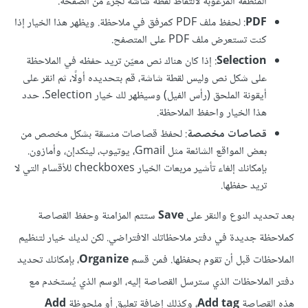
المنطقة المرغوبة لالتقاط لقطة شاشة لجزء من الصفحة.
PDF
: لحفظ ملف PDF كمرفق في ملاحظة. ويظهر هذا الخيار إذا
كنت تستعرض ملف PDF على المتصفح.
Selection
: إذا كان هناك نص معيّن تريد حفظه في الملاحظة
على شكل نص وليس لقطة شاشة، قم بتحديده أولًا، ثم انقر على
أيقونة الملحق (رأس الفيل) وسيظهر لك خيار Selection. حدد
هذا الخيار واحفظ الملاحظة.
قصاصات مخصصة
: لحفظ قصاصات منسقة بشكل مخصص من
بعض المواقع الشائعة مثل Gmail، يوتيوب، لينكدإن، وأمازون.
بإمكانك إلغاء تأشير مربعات الخيار checkboxes للأقسام التي لا
تريد حفظها.
بعد تحديد النوع والنقر على
Save
ستتم المزامنة وحفظ القصاصة
كملاحظة جديدة في دفتر ملاحظاتك الافتراضي. لكن لديك خيار لتنظيم
الملاحظات قبل أن تقوم بحفظها. فمن قسم
Organize
، بإمكانك تحديد
دفتر الملاحظات الذي سترسل القصاصة إليه، الوسم الذي يُستخدم مع
هذه القصاصة
Add tag
، وكذلك إضافة تعليق أو ملحوظة
Add