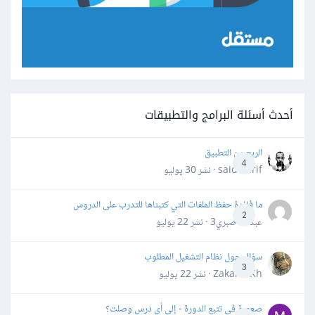
أحدث أسئلة البرامج والتطبيقات
الربح من التطبيق
4
said darif · نشر
30 يوليو
ما فائدة حفظ الملفات التي كتبناها للتدرب على الدروس
2
عبدالله صبري3 · نشر
22 يوليو
سؤال حول نظام التشغيل المطلوب
3
Zakaria Kh · نشر
22 يوليو
صعوبة في تتبع الدورة - إلى أي درس وصلت؟