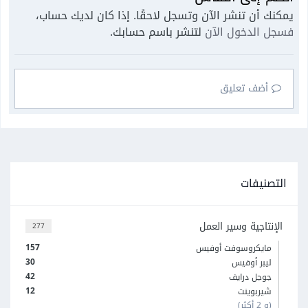
يمكنك أن تنشر الآن وتسجل لاحقًا. إذا كان لديك حساب،
فسجل الدخول الآن
لتنشر باسم حسابك.
أضف تعليق
التصنيفات
الإنتاجية وسير العمل
277
157
مايكروسوفت أوفيس
30
ليبر أوفيس
42
جوجل درايف
12
شيربوينت
(و 2 أكثر)