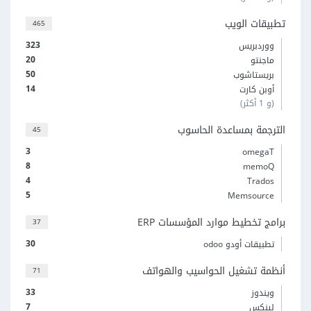
تطبيقات الويب
465
323
ووردبريس
20
ماجنتو
50
بريستاشوب
14
أوبن كارت
(و 1 أكثر)
الترجمة بمساعدة الحاسوب
45
3
omegaT
8
memoQ
4
Trados
5
Memsource
برامج تخطيط موارد المؤسسات ERP
37
30
تطبيقات أودو odoo
أنظمة تشغيل الحواسيب والهواتف
71
33
ويندوز
7
لينكس