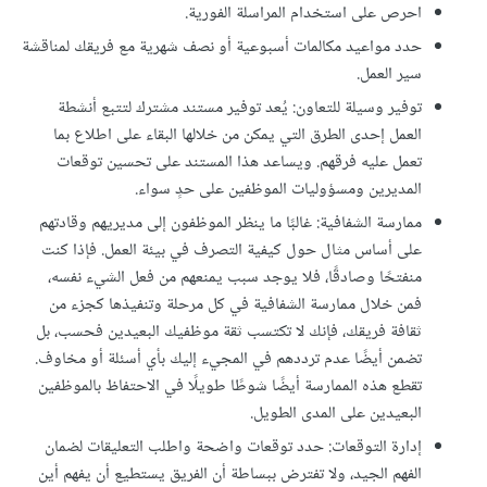
احرص على استخدام المراسلة الفورية.
حدد مواعيد مكالمات أسبوعية أو نصف شهرية مع فريقك لمناقشة
سير العمل.
توفير وسيلة للتعاون: يُعد توفير مستند مشترك لتتبع أنشطة
العمل إحدى الطرق التي يمكن من خلالها البقاء على اطلاع بما
تعمل عليه فرقهم. ويساعد هذا المستند على تحسين توقعات
المديرين ومسؤوليات الموظفين على حدٍ سواء.
ممارسة الشفافية: غالبًا ما ينظر الموظفون إلى مديريهم وقادتهم
على أساس مثال حول كيفية التصرف في بيئة العمل. فإذا كنت
منفتحًا وصادقًا، فلا يوجد سبب يمنعهم من فعل الشيء نفسه،
فمن خلال ممارسة الشفافية في كل مرحلة وتنفيذها كجزء من
ثقافة فريقك، فإنك لا تكتسب ثقة موظفيك البعيدين فحسب، بل
تضمن أيضًا عدم ترددهم في المجيء إليك بأي أسئلة أو مخاوف.
تقطع هذه الممارسة أيضًا شوطًا طويلًا في الاحتفاظ بالموظفين
البعيدين على المدى الطويل.
إدارة التوقعات: حدد توقعات واضحة واطلب التعليقات لضمان
الفهم الجيد، ولا تفترض ببساطة أن الفريق يستطيع أن يفهم أين