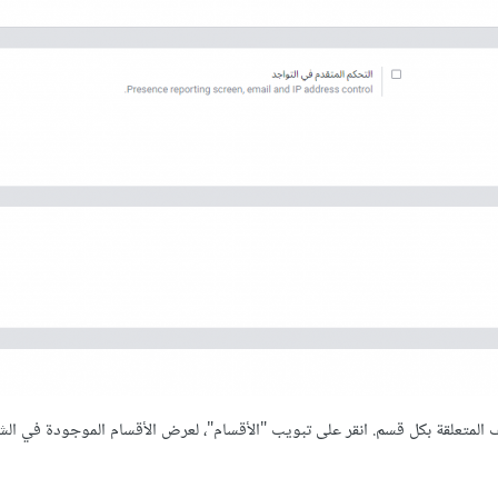
ف المتعلقة بكل قسم. انقر على تبويب "الأقسام"، لعرض الأقسام الموجودة في الش