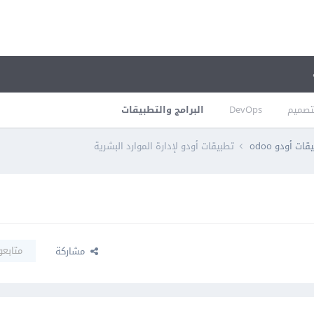
تصميم
DevOps
البرامج والتطبيقات
ات أودو odoo
تطبيقات أودو لإدارة الموارد البشرية
متابعو
مشاركة