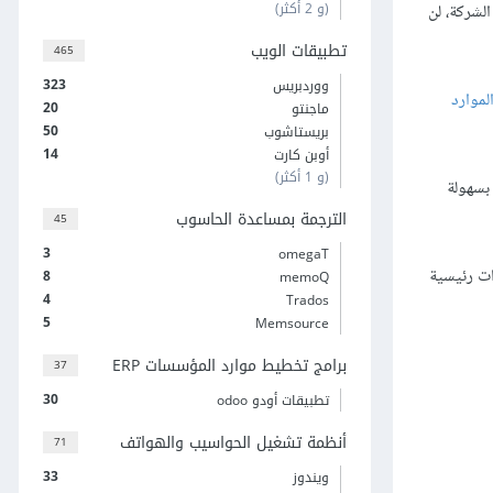
(و 2 أكثر)
لشركة، لن
تطبيقات الويب
465
323
ووردبريس
لموارد
20
ماجنتو
50
بريستاشوب
14
أوبن كارت
(و 1 أكثر)
بسهولة
الترجمة بمساعدة الحاسوب
45
3
omegaT
 الموارد البشرية المناسب، مع ضمان أفضل النتائج للجميع، وفي هذه المقالة سنستعرض 5 وحدات رئيسية
8
memoQ
4
Trados
5
Memsource
برامج تخطيط موارد المؤسسات ERP
37
30
تطبيقات أودو odoo
أنظمة تشغيل الحواسيب والهواتف
71
33
ويندوز