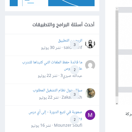
أحدث أسئلة البرامج والتطبيقات
الربح من التطبيق
3
said darif · نشر
30 يوليو
ما فائدة حفظ الملفات التي كتبناها للتدرب
على الدروس
2
عبدالله صبري3 · نشر
22 يوليو
سؤال حول نظام التشغيل المطلوب
3
Zakaria Kh · نشر
22 يوليو
صعوبة في تتبع الدورة - إلى أي درس
ركة
وصلت؟
2
Mounzer Soufi · نشر
16 يونيو