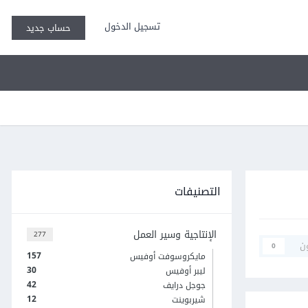
تسجيل الدخول
حساب جديد
التصنيفات
الإنتاجية وسير العمل
277
ن
0
157
مايكروسوفت أوفيس
30
ليبر أوفيس
42
جوجل درايف
12
شيربوينت