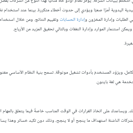
لتحكم ببيانات الشركة. يوفر نظام أودو حلًا مثاليًا لهذا النوع من الشركات بفضل
ليدية اليدوية أمرًا صعبًا ويؤدي إلى حدوث أخطاء متكررة. بينما عند استخدام ن
ي الطلبات وإدارة المخزون و
إدارة الحسابات
وتقييم النتائج. ومن خلال استخدام
مكن استثمار الموارد وإدارة النفقات وبالتالي تحقيق المزيد من الأرباح.
غيرة.
امل، ويزوّد المستخدمَ بأدوات تشغيل موثوقة. تسمح بنية النظام الأساسي مفتو
ستخدمة هي لغة بايثون.
لك. ويساعدك على اتخاذ القرارات في الوقت المناسب خاصةً فيما يتعلق بالمهام ال
لشركات الناشئة استهداف ما ينجح أو لا ينجح، وذلك دون تكبد خسائر وهذا يسا