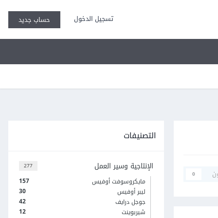
تسجيل الدخول
حساب جديد
التصنيفات
الإنتاجية وسير العمل
277
ن
0
157
مايكروسوفت أوفيس
30
ليبر أوفيس
42
جوجل درايف
12
شيربوينت