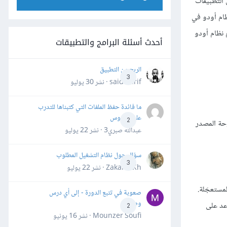
 التطبيقات
ظام أودو في
 نظام أودو
أحدث أسئلة البرامج والتطبيقات
الربح من التطبيق
3
said darif · نشر
30 يوليو
ما فائدة حفظ الملفات التي كتبناها للتدرب
على الدروس
2
حة المصدر
عبدالله صبري3 · نشر
22 يوليو
سؤال حول نظام التشغيل المطلوب
3
Zakaria Kh · نشر
22 يوليو
مستعجَلة.
صعوبة في تتبع الدورة - إلى أي درس
وصلت؟
عد على
2
Mounzer Soufi · نشر
16 يونيو