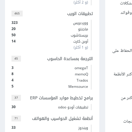
(و 2 أكثر)
مشكلات
وفوائد
تطبيقات الويب
465
323
ووردبريس
20
ماجنتو
50
بريستاشوب
14
أوبن كارت
(و 1 أكثر)
الحفاظ على
الترجمة بمساعدة الحاسوب
45
3
omegaT
ثر الأنظمة
8
memoQ
4
Trados
5
Memsource
برامج تخطيط موارد المؤسسات ERP
 على أكثر من 50 وحدة رئيسية وأكثر من
37
30
تطبيقات أودو odoo
أنظمة تشغيل الحواسيب والهواتف
71
تجات
33
ويندوز