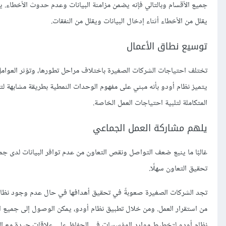
جميع الأقسام وبالتالي فإنه يضمن مزامنة البيانات وعدم حدوث الأخطاء. يس
يقلل من الأخطاء أثناء إدخال البيانات ويقلل من النفقات.
توسيع نطاق الأعمال
تختلف احتياجات الشركات الصغيرة باختلاف مراحل تطورها، وتؤثر العوامل 
يتميز نظام أودو بأنه مبني على مفهوم الوحدات النمطية بطريقة مشابهة
المتكاملة لتلبية احتياجات العمل الخاصة.
يلهم مشاركة العمل الجماعي
غالبًا ما ينبع ضعف التواصل ونقص التعاون من عدم توافر البيانات لدى جم
تحقيق التعاون سهلًا.
تجد الشركات الصغيرة صعوبةً في تحقيق أهدافها في حال عدم وجود نظام مت
من استقرار العمل. ومن خلال تطبيق نظام أودو، يمكن الوصول إلى جميع ا
نظام أودو لتخطيط موارد المؤسسات في الحفاظ على علاقات جيدة مع العمل