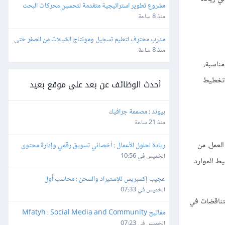
مشروع تطوير استراتيجية متقدمة لتحسين محركات البحث 
(SEO) والفهرسة (Indexing)
منذ 8 ساعة
مدرب محترف لتعليم تسجيل ومونتاج الشيلات من الصفر حتى 
الاحتراف
منذ 8 ساعة
مناسبة،
ة تخطيط
أحدث الوظائف عن بعد على موقع بعيد
بيوند : مصممة جرافيك
منذ 21 ساعة
لعمل. من
ريادة لحلول الأعمال : أخصائي تسويق رقمي وإدارة محتوى
الخميس في 10:56
يط الموارد
عجيب إكسبريس للإستيراد والشحن : محاسب أول
الخميس في 07:33
تناقضات في
مفاتيح Mfatyh : Social Media and Community 
Manager
الخميس في 07:23