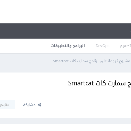
تصميم
DevOps
البرامج والتطبيقات
شروع ترجمة على برنامج سمارت كات Smartcat
ت كات Smartcat
متابعو
مشاركة