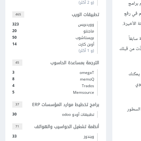
(و 2 أكثر)
 برامج
م في رفع
تطبيقات الويب
465
 الأخيرة.
323
ووردبريس
20
ماجنتو
50
بريستاشوب
 سابقاً
14
أوبن كارت
ذّت من قبلك
(و 1 أكثر)
الترجمة بمساعدة الحاسوب
45
3
omegaT
 يمكنك
8
memoQ
وي
4
Trados
5
Memsource
برامج تخطيط موارد المؤسسات ERP
37
السطور
30
تطبيقات أودو odoo
أنظمة تشغيل الحواسيب والهواتف
71
33
ويندوز