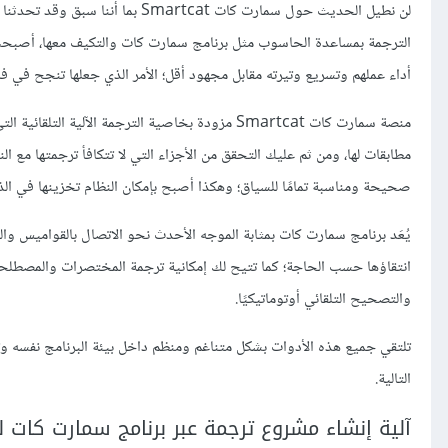
لن نطيل الحديث حول سمارت كات Smartcat بما أننا سبق وقد تحدثنا عنه بالتفصيل في
الترجمة بمساعدة الحاسوب مثل برنامج سمارت كات والتكيف معها، أصبحت ح
أداء عملهم وتسريع وتيرته مقابل مجهود أقل؛ الأمر الذي جعلها تنجح في 
منصة سمارت كات Smartcat مزودة بخاصية الترجمة الآ
مطابقات لها، ومن ثم عليك التحقق من الأجزاء التي لا تتكافأ ترجمتها مع ا
صحيحة ومناسبة تمامًا للسياق؛ وهكذا أصبح بإمكان النظام تخزينها في ال
يُعَد برنامج سمارت كات بمثابة الموجه الأحدث نحو الاتصال بالقواميس وال
انتقاؤها حسب الحاجة؛ كما تتيح لك إمكانية ترجمة المختصرات والمصطلح
والتصحيح التلقائي أوتوماتيكيًا.
تلتقي جميع هذه الأدوات بشكل متناغم ومنظم داخل بيئة البرنامج نفسه 
التالية.
آلية إنشاء مشروع ترجمة عبر برنامج سمارت كات ل