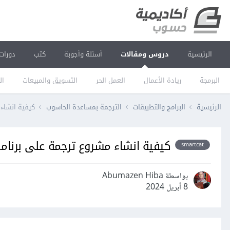
الرئيسية
دروس ومقالات
أسئلة وأجوبة
كتب
دورات
البرمجة
ريادة الأعمال
العمل الحر
التسويق والمبيعات
ال
الرئيسية
البرامج والتطبيقات
الترجمة بمساعدة الحاسوب
كيفية انشاء م
كيفية انشاء مشروع ترجمة على برنامج سمار
smartcat
بواسطة Abumazen Hiba
8 أبريل 2024