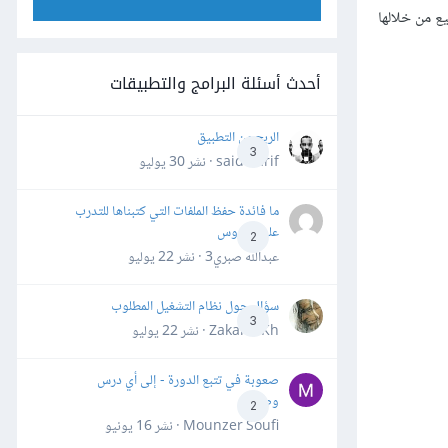
ع من خلالها
أحدث أسئلة البرامج والتطبيقات
الربح من التطبيق
3
said darif · نشر
30 يوليو
ما فائدة حفظ الملفات التي كتبناها للتدرب
على الدروس
2
عبدالله صبري3 · نشر
22 يوليو
سؤال حول نظام التشغيل المطلوب
3
Zakaria Kh · نشر
22 يوليو
صعوبة في تتبع الدورة - إلى أي درس
وصلت؟
2
Mounzer Soufi · نشر
16 يونيو