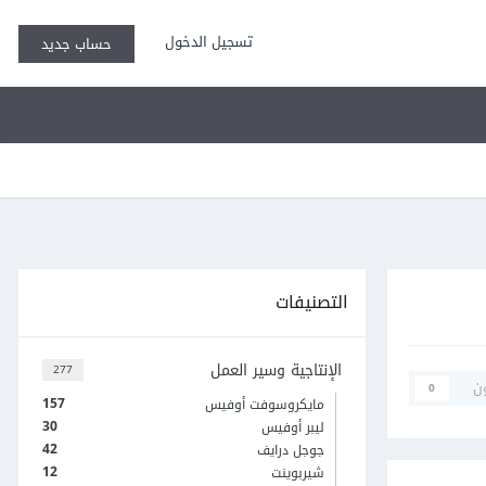
تسجيل الدخول
حساب جديد
التصنيفات
الإنتاجية وسير العمل
277
ن
0
157
مايكروسوفت أوفيس
30
ليبر أوفيس
42
جوجل درايف
12
شيربوينت