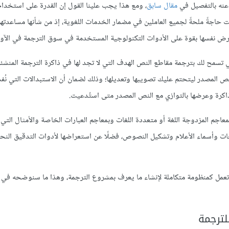
مقال سابق
، ومع هذا يجب علينا القول إن القدرة على استخدام
اجةً ملحةً لجميع العاملين في مضمار الخدمات اللغوية، إذ من شأنها مساعدته
فرض نفسها بقوة على الأدوات التكنولوجية المستخدمة في سوق الترجمة في الآونة
لية التلقائية التي تسمح لك بترجمة مقاطع النص الهدف التي لا تجد لها في ذاكرة الترجمة المنشئة
لنص المصدر ليتحتم عليك تصويبها وتعديلها؛ وذلك لضمان أن الاستبدالات التي نُف
ذاكرة وعرضها بالتوازي مع النص المصدر متى استُدعيت.
معاجم المزدوجة اللغة أو متعددة اللغات وبمعاجم العبارات الخاصة والأمثال التي
ات وأسماء الأعلام وتشكيل النصوص، فضلًا عن استعراضها لأدوات التدقيق النح
وتعمل كمنظومة متكاملة لإنشاء ما يعرف بمشروع الترجمة، وهذا ما سنوضحه في 
لترجمة